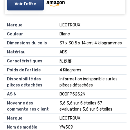
Voir l'offre
Marque
‎LIECTROUX
Couleur
‎Blanc
Dimensions du colis
‎37 x 30,5 x 14 cm; 4 kilogrammes
Matériau
‎ABS
Caractéristiques
‎防跌落
Poids de l'article
‎4 Kilograms
Disponibilité des
‎Information indisponible sur les
pièces détachées
pièces détachées
ASIN
B0DFP52S2N
Moyenne des
3,6 3,6 sur 5 étoiles 57
commentaires client
évaluations 3,6 sur 5 étoiles
Marque
LIECTROUX
Nom de modèle
YW509