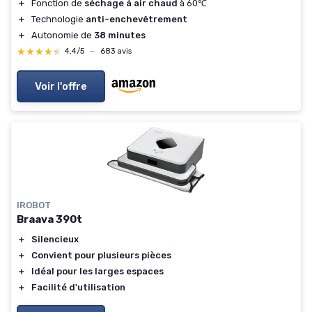
＋
Fonction de
séchage à air chaud
à 60℃
＋
Technologie
anti-enchevêtrement
＋
Autonomie de
38 minutes
★★★★★
★★★★★
4,4/5
—
683 avis
Voir l'offre
IROBOT
Braava 390t
＋
Silencieux
＋
Convient pour plusieurs pièces
＋
Idéal pour les larges espaces
＋
Facilité d'utilisation