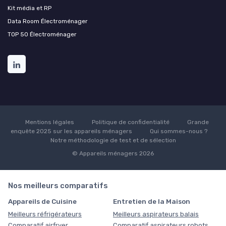
Kit média et RP
Data Room Électroménager
TOP 50 Électroménager
Mentions légales
Politique de confidentialité
Grande
enquête 2025 sur les appareils ménagers
Qui sommes-nous ?
Notre méthodologie de test et de sélection
© Appareils ménagers 2026
Nos meilleurs comparatifs
Appareils de Cuisine
Entretien de la Maison
Meilleurs réfrigérateurs
Meilleurs aspirateurs balais
Comparatif airfryer
Comparatif aspirateurs robots