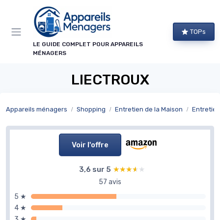
Panneau de gestion des cookies
TOPs
LE GUIDE COMPLET POUR APPAREILS
MÉNAGERS
LIECTROUX
Appareils ménagers
Shopping
Entretien de la Maison
Entretien
Voir l'offre
3,6 sur 5
★★★★★
★★★★★
57 avis
5 ★
4 ★
3 ★