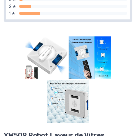
2 ★
1 ★
YW509 Robot Laveur de Vitres,