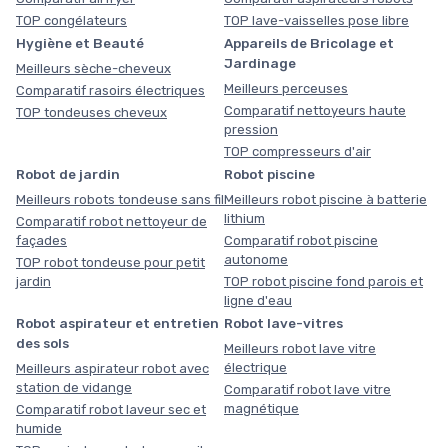
TOP congélateurs
TOP lave-vaisselles pose libre
Hygiène et Beauté
Appareils de Bricolage et
Jardinage
Meilleurs sèche-cheveux
Meilleurs perceuses
Comparatif rasoirs électriques
Comparatif nettoyeurs haute
TOP tondeuses cheveux
pression
TOP compresseurs d'air
Robot de jardin
Robot piscine
Meilleurs robots tondeuse sans fil
Meilleurs robot piscine à batterie
lithium
Comparatif robot nettoyeur de
façades
Comparatif robot piscine
autonome
TOP robot tondeuse pour petit
jardin
TOP robot piscine fond parois et
ligne d'eau
Robot aspirateur et entretien
Robot lave-vitres
des sols
Meilleurs robot lave vitre
électrique
Meilleurs aspirateur robot avec
station de vidange
Comparatif robot lave vitre
magnétique
Comparatif robot laveur sec et
humide