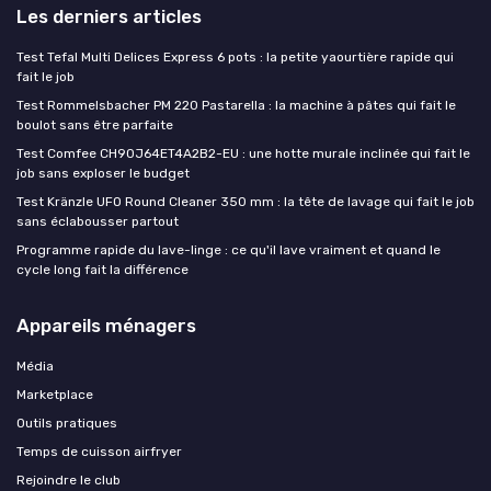
Les derniers articles
Test Tefal Multi Delices Express 6 pots : la petite yaourtière rapide qui
fait le job
Test Rommelsbacher PM 220 Pastarella : la machine à pâtes qui fait le
boulot sans être parfaite
Test Comfee CH90J64ET4A2B2-EU : une hotte murale inclinée qui fait le
job sans exploser le budget
Test Kränzle UFO Round Cleaner 350 mm : la tête de lavage qui fait le job
sans éclabousser partout
Programme rapide du lave-linge : ce qu'il lave vraiment et quand le
cycle long fait la différence
Appareils ménagers
Média
Marketplace
Outils pratiques
Temps de cuisson airfryer
Rejoindre le club