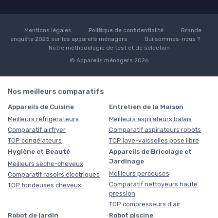
Mentions légales
Politique de confidentialité
Grande
enquête 2025 sur les appareils ménagers
Qui sommes-nous ?
Notre méthodologie de test et de sélection
© Appareils ménagers 2026
Nos meilleurs comparatifs
Appareils de Cuisine
Entretien de la Maison
Meilleurs réfrigérateurs
Meilleurs aspirateurs balais
Comparatif airfryer
Comparatif aspirateurs robots
TOP congélateurs
TOP lave-vaisselles pose libre
Hygiène et Beauté
Appareils de Bricolage et
Jardinage
Meilleurs sèche-cheveux
Meilleurs perceuses
Comparatif rasoirs électriques
Comparatif nettoyeurs haute
TOP tondeuses cheveux
pression
TOP compresseurs d'air
Robot de jardin
Robot piscine