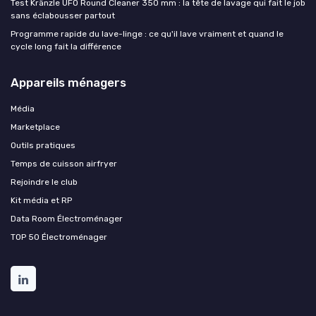
Test Kränzle UFO Round Cleaner 350 mm : la tête de lavage qui fait le job
sans éclabousser partout
Programme rapide du lave-linge : ce qu'il lave vraiment et quand le
cycle long fait la différence
Appareils ménagers
Média
Marketplace
Outils pratiques
Temps de cuisson airfryer
Rejoindre le club
Kit média et RP
Data Room Électroménager
TOP 50 Électroménager