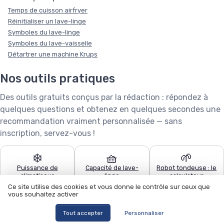
Temps de cuisson airfryer
Réinitialiser un lave-linge
Symboles du lave-linge
Symboles du lave-vaisselle
Détartrer une machine Krups
Nos outils pratiques
Des outils gratuits conçus par la rédaction : répondez à
quelques questions et obtenez en quelques secondes une
recommandation vraiment personnalisée — sans
inscription, servez-vous !
❄️
🧺
🌱
Puissance de
Capacité de lave-
Robot tondeuse : le
climatiseur
linge
calculateur
Ce site utilise des cookies et vous donne le contrôle sur ceux que
vous souhaitez activer
🧹
🍽️
🏊
Quel aspirateur
Configurateur lave-
Quel robot piscine ?
Tout accepter
Personnaliser
choisir ?
vaisselle