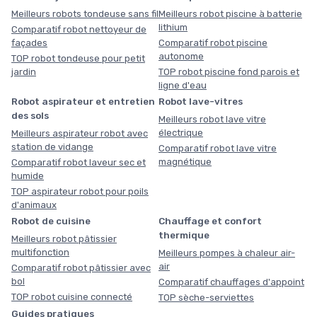
Meilleurs robots tondeuse sans fil
Meilleurs robot piscine à batterie
lithium
Comparatif robot nettoyeur de
façades
Comparatif robot piscine
autonome
TOP robot tondeuse pour petit
jardin
TOP robot piscine fond parois et
ligne d'eau
Robot aspirateur et entretien
Robot lave-vitres
des sols
Meilleurs robot lave vitre
électrique
Meilleurs aspirateur robot avec
station de vidange
Comparatif robot lave vitre
magnétique
Comparatif robot laveur sec et
humide
TOP aspirateur robot pour poils
d'animaux
Robot de cuisine
Chauffage et confort
thermique
Meilleurs robot pâtissier
multifonction
Meilleurs pompes à chaleur air-
air
Comparatif robot pâtissier avec
bol
Comparatif chauffages d'appoint
TOP robot cuisine connecté
TOP sèche-serviettes
Guides pratiques