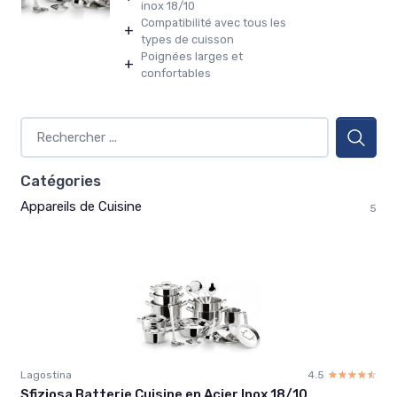
inox 18/10
Compatibilité avec tous les
+
types de cuisson
Poignées larges et
+
confortables
Catégories
Appareils de Cuisine
5
Lagostina
4.5
☆☆☆☆☆
★★★★★
Sfiziosa Batterie Cuisine en Acier Inox 18/10,