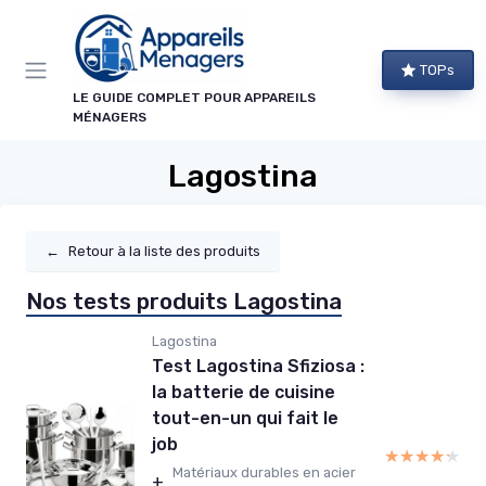
Panneau de gestion des cookies
TOPs
LE GUIDE COMPLET POUR APPAREILS
MÉNAGERS
Lagostina
←
Retour à la liste des produits
Nos tests produits Lagostina
Lagostina
Test Lagostina Sfiziosa :
la batterie de cuisine
tout-en-un qui fait le
job
★★★★★
★★★★★
Matériaux durables en acier
+