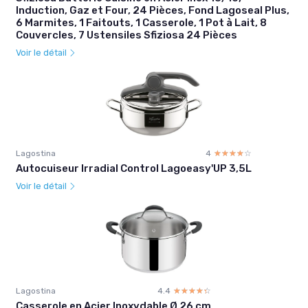
Induction, Gaz et Four, 24 Pièces, Fond Lagoseal Plus,
6 Marmites, 1 Faitouts, 1 Casserole, 1 Pot à Lait, 8
Couvercles, 7 Ustensiles Sfiziosa 24 Pièces
Voir le détail
Lagostina
4
☆☆☆☆☆
★★★★★
Autocuiseur Irradial Control Lagoeasy'UP 3,5L
Voir le détail
Lagostina
4.4
☆☆☆☆☆
★★★★★
Casserole en Acier Inoxydable Ø 26 cm