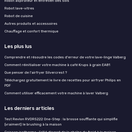
Robot aspirateur et entretien des sols
Robot lave-vitres
Robot de cuisine
Autres produits et accessoires
Chauffage et confort thermique
Les plus lus
Comprendre et résoudre les codes d'erreur de votre lave-linge Valberg
Comment réinitialiser votre machine à café Krups à grain EA81
Que penser de l'airfryer Silvercrest ?
Téléchargez gratuitement le livre de recettes pour airfryer Philips en
PDF
Comment utiliser efficacement votre machine à laver Valberg
Les derniers articles
Test Revlon RVDR5222 One-Step : la brosse soufflante qui simplifie
(vraiment) le brushing à la maison
Caisson isotherme : l’allié discret de la chaîne du froid à la maison