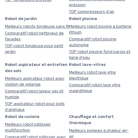
pression
TOP compresseurs d'air
Robot de jardin
Robot piscine
Meilleurs robots tondeuse sans fil
Meilleurs robot piscine à batterie
lithium
Comparatif robot nettoyeur de
façades
Comparatif robot piscine
autonome
TOP robot tondeuse pour petit
jardin
TOP robot piscine fond parois et
ligne d'eau
Robot aspirateur et entretien
Robot lave-vitres
des sols
Meilleurs robot lave vitre
électrique
Meilleurs aspirateur robot avec
station de vidange
Comparatif robot lave vitre
magnétique
Comparatif robot laveur sec et
humide
TOP aspirateur robot pour poils
d'animaux
Robot de cuisine
Chauffage et confort
thermique
Meilleurs robot pâtissier
multifonction
Meilleurs pompes à chaleur air-
air
Comparatif robot pâtissier avec