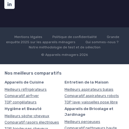
Mentions légales
Politique de confidentialité
Grande
enquête 2025 sur les appareils ménagers
Qui sommes-nous ?
Notre méthodologie de test et de sélection
© Appareils ménagers 2026
Nos meilleurs comparatifs
Appareils de Cuisine
Entretien de la Maison
Meilleurs réfrigérateurs
Meilleurs aspirateurs balais
Comparatif airfryer
Comparatif aspirateurs robots
TOP congélateurs
TOP lave-vaisselles pose libre
Hygiène et Beauté
Appareils de Bricolage et
Jardinage
Meilleurs sèche-cheveux
Meilleurs perceuses
Comparatif rasoirs électriques
Comparatif nettoyeurs haute
TOP tondeuses cheveux