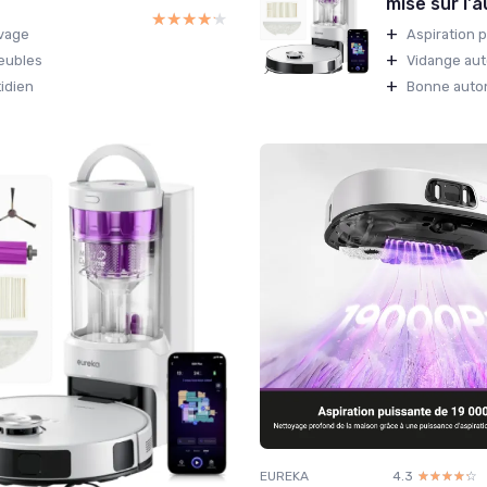
mise sur l'
★★★★★
★★★★★
+
avage
Aspiration 
+
eubles
Vidange aut
+
idien
Bonne auto
EUREKA
4.3
☆☆☆☆☆
★★★★★