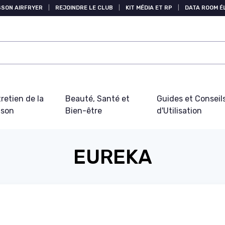
SSON AIRFRYER
|
REJOINDRE LE CLUB
|
KIT MÉDIA ET RP
|
DATA ROOM 
retien de la
Beauté, Santé et
Guides et Conseil
ison
Bien-être
d'Utilisation
EUREKA