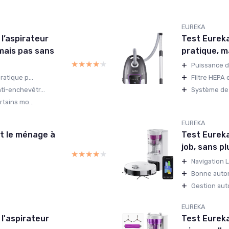
EUREKA
l’aspirateur
Test Eureka
 mais pas sans
pratique, m
★★★★★
★★★★★
+
Puissance d
+
ratique p...
Filtre HEPA 
+
i-enchevêtr...
Système de
rtains mo...
EUREKA
it le ménage à
Test Eureka 
job, sans pl
★★★★★
★★★★★
+
Navigation L
+
Bonne auto
+
Gestion aut
EUREKA
l'aspirateur
Test Eureka