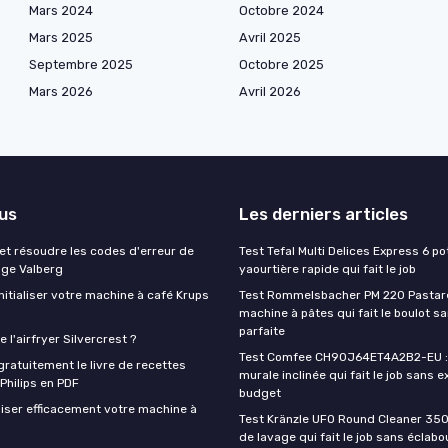
Mars 2024
Octobre 2024
Mars 2025
Avril 2025
Septembre 2025
Octobre 2025
Mars 2026
Avril 2026
lus
Les derniers articles
t résoudre les codes d'erreur de
Test Tefal Multi Delices Express 6 pot
nge Valberg
yaourtière rapide qui fait le job
itialiser votre machine à café Krups
Test Rommelsbacher PM 220 Pastarel
machine à pâtes qui fait le boulot s
parfaite
 l'airfryer Silvercrest ?
Test Comfee CH90J64ET4A2B2-EU : 
ratuitement le livre de recettes
murale inclinée qui fait le job sans e
 Philips en PDF
budget
iser efficacement votre machine à
Test Kränzle UFO Round Cleaner 350
de lavage qui fait le job sans éclab