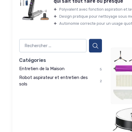
qui sait tout faire ou presque
+
Polyvalent avec fonction aspiration et l
+
Design pratique pour nettoyage sous m
+
Autonomie correcte pour un usage quot
Catégories
Entretien de la Maison
5
Robot aspirateur et entretien des
2
sols