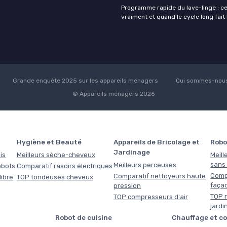
Programme rapide du lave-linge : ce 
vraiment et quand le cycle long fait 
Grande enquête 2025 sur les appareils ménagers
Qui sommes-nous
© Appareils ménagers 2026
Hygiène et Beauté
Appareils de Bricolage et
Robo
Jardinage
is
Meilleurs sèche-cheveux
Meill
sans f
Meilleurs perceuses
obots
Comparatif rasoirs électriques
Comp
Comparatif nettoyeurs haute
libre
TOP tondeuses cheveux
faça
pression
TOP r
TOP compresseurs d'air
jardi
Robot de cuisine
Chauffage et c