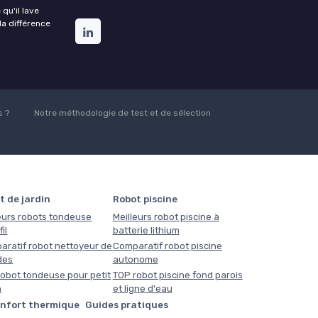
qu'il lave
la différence
 ?
Notre méthodologie de test et de sélection
t de jardin
Robot piscine
eurs robots tondeuse
Meilleurs robot piscine à
il
batterie lithium
aratif robot nettoyeur de
Comparatif robot piscine
des
autonome
obot tondeuse pour petit
TOP robot piscine fond parois
n
et ligne d'eau
onfort thermique
Guides pratiques