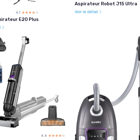
Aspirateur Robot J15 Ultra
Voir le détail
4.1
☆☆☆☆☆
★★★★★
irateur E20 Plus
l
4.4
☆☆☆☆☆
★★★★★