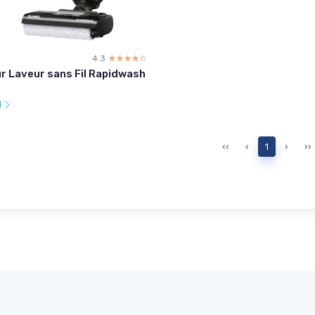
4.3
☆☆☆☆☆
★★★★★
r Laveur sans Fil Rapidwash
l
‹‹
‹
1
›
››