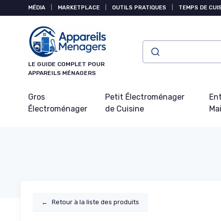
Panneau de gestion des cookies
MÉDIA
|
MARKETPLACE
|
OUTILS PRATIQUES
|
TEMPS DE CUI
LE GUIDE COMPLET POUR
APPAREILS MÉNAGERS
Gros
Petit Électroménager
Ent
Électroménager
de Cuisine
Ma
←
Retour à la liste des produits