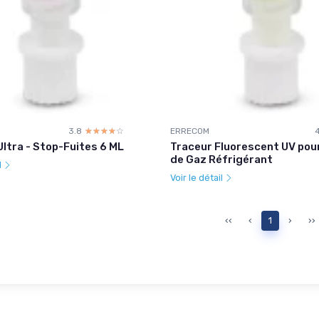
3.8
☆☆☆☆☆
★★★★★
ERRECOM
ltra - Stop-Fuites 6 ML
Traceur Fluorescent UV pou
de Gaz Réfrigérant
l
Voir le détail
‹‹
‹
1
›
››