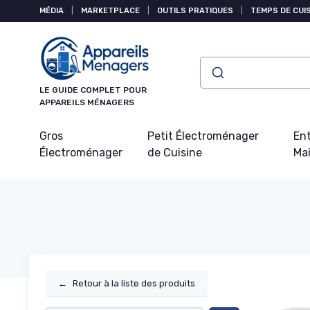
Panneau de gestion des cookies
MÉDIA
|
MARKETPLACE
|
OUTILS PRATIQUES
|
TEMPS DE CUI
LE GUIDE COMPLET POUR
APPAREILS MÉNAGERS
Gros
Petit Électroménager
Ent
Électroménager
de Cuisine
Ma
←
Retour à la liste des produits