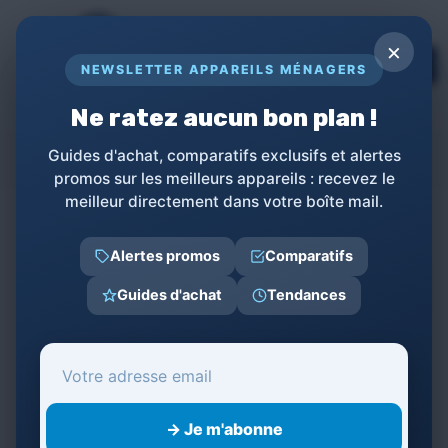
Panneau de gestion des cookies
×
TOPs
NEWSLETTER APPAREILS MÉNAGERS
LE GUIDE COMPLET POUR APPAREILS
MÉNAGERS
Ne ratez aucun bon plan !
Elfcam
Guides d'achat, comparatifs exclusifs et alertes
promos sur les meilleurs appareils : recevez le
meilleur directement dans votre boîte mail.
←
Retour à la liste des produits
Alertes promos
Comparatifs
Guides d'achat
Tendances
Catégories
→ Je m'abonne
‹‹
‹
1
›
››