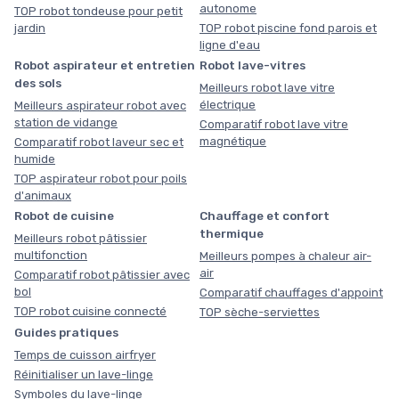
autonome
TOP robot tondeuse pour petit
jardin
TOP robot piscine fond parois et
ligne d'eau
Robot aspirateur et entretien
Robot lave-vitres
des sols
Meilleurs robot lave vitre
électrique
Meilleurs aspirateur robot avec
station de vidange
Comparatif robot lave vitre
magnétique
Comparatif robot laveur sec et
humide
TOP aspirateur robot pour poils
d'animaux
Robot de cuisine
Chauffage et confort
thermique
Meilleurs robot pâtissier
multifonction
Meilleurs pompes à chaleur air-
air
Comparatif robot pâtissier avec
bol
Comparatif chauffages d'appoint
TOP robot cuisine connecté
TOP sèche-serviettes
Guides pratiques
Temps de cuisson airfryer
Réinitialiser un lave-linge
Symboles du lave-linge