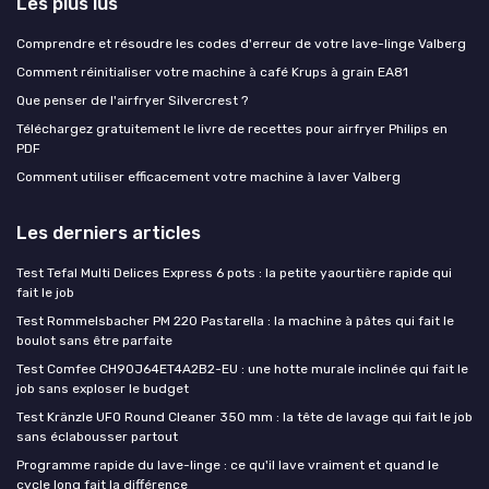
Les plus lus
Comprendre et résoudre les codes d'erreur de votre lave-linge Valberg
Comment réinitialiser votre machine à café Krups à grain EA81
Que penser de l'airfryer Silvercrest ?
Téléchargez gratuitement le livre de recettes pour airfryer Philips en
PDF
Comment utiliser efficacement votre machine à laver Valberg
Les derniers articles
Test Tefal Multi Delices Express 6 pots : la petite yaourtière rapide qui
fait le job
Test Rommelsbacher PM 220 Pastarella : la machine à pâtes qui fait le
boulot sans être parfaite
Test Comfee CH90J64ET4A2B2-EU : une hotte murale inclinée qui fait le
job sans exploser le budget
Test Kränzle UFO Round Cleaner 350 mm : la tête de lavage qui fait le job
sans éclabousser partout
Programme rapide du lave-linge : ce qu'il lave vraiment et quand le
cycle long fait la différence