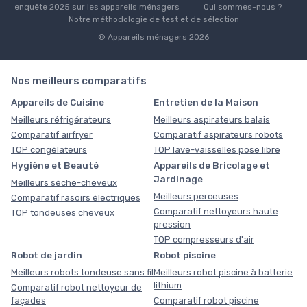
enquête 2025 sur les appareils ménagers
Qui sommes-nous ?
Notre méthodologie de test et de sélection
© Appareils ménagers 2026
Nos meilleurs comparatifs
Appareils de Cuisine
Entretien de la Maison
Meilleurs réfrigérateurs
Meilleurs aspirateurs balais
Comparatif airfryer
Comparatif aspirateurs robots
TOP congélateurs
TOP lave-vaisselles pose libre
Hygiène et Beauté
Appareils de Bricolage et
Jardinage
Meilleurs sèche-cheveux
Meilleurs perceuses
Comparatif rasoirs électriques
Comparatif nettoyeurs haute
TOP tondeuses cheveux
pression
TOP compresseurs d'air
Robot de jardin
Robot piscine
Meilleurs robots tondeuse sans fil
Meilleurs robot piscine à batterie
lithium
Comparatif robot nettoyeur de
façades
Comparatif robot piscine