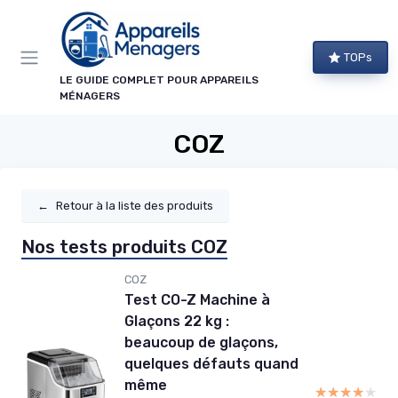
Panneau de gestion des cookies
TOPs
LE GUIDE COMPLET POUR APPAREILS
MÉNAGERS
COZ
←
Retour à la liste des produits
Nos tests produits COZ
COZ
Test CO-Z Machine à
Glaçons 22 kg :
beaucoup de glaçons,
quelques défauts quand
même
★★★★★
★★★★★