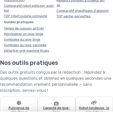
multifonction
Meilleurs pompes à chaleur air-
air
Comparatif robot pâtissier avec
bol
Comparatif chauffages d'appoint
TOP robot cuisine connecté
TOP sèche-serviettes
Guides pratiques
Temps de cuisson airfryer
Réinitialiser un lave-linge
Symboles du lave-linge
Symboles du lave-vaisselle
Détartrer une machine Krups
Nos outils pratiques
Des outils gratuits conçus par la rédaction : répondez à
quelques questions et obtenez en quelques secondes une
recommandation vraiment personnalisée — sans
inscription, servez-vous !
❄️
🧺
🌱
Puissance de
Capacité de lave-
Robot tondeuse : le
climatiseur
linge
calculateur