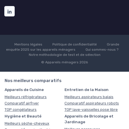
Mentions légales
Politique de confidentialité
Grande
enquête 2025 sur les appareils ménagers
Qui sommes-nous ?
Notre méthodologie de test et de sélection
© Appareils ménagers 2026
Nos meilleurs comparatifs
Appareils de Cuisine
Entretien de la Maison
Meilleurs réfrigérateurs
Meilleurs aspirateurs balais
Comparatif airfryer
Comparatif aspirateurs robots
TOP congélateurs
TOP lave-vaisselles pose libre
Hygiène et Beauté
Appareils de Bricolage et
Jardinage
Meilleurs sèche-cheveux