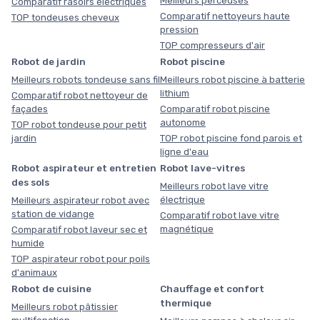
Meilleurs perceuses
Comparatif rasoirs électriques
Comparatif nettoyeurs haute
TOP tondeuses cheveux
pression
TOP compresseurs d'air
Robot de jardin
Robot piscine
Meilleurs robots tondeuse sans fil
Meilleurs robot piscine à batterie
lithium
Comparatif robot nettoyeur de
façades
Comparatif robot piscine
autonome
TOP robot tondeuse pour petit
jardin
TOP robot piscine fond parois et
ligne d'eau
Robot aspirateur et entretien
Robot lave-vitres
des sols
Meilleurs robot lave vitre
électrique
Meilleurs aspirateur robot avec
station de vidange
Comparatif robot lave vitre
magnétique
Comparatif robot laveur sec et
humide
TOP aspirateur robot pour poils
d'animaux
Robot de cuisine
Chauffage et confort
thermique
Meilleurs robot pâtissier