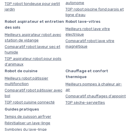
autonome
TOP robot tondeuse pour petit
jardin
TOP robot piscine fond parois et
ligne d'eau
Robot aspirateur et entretien
Robot lave-vitres
des sols
Meilleurs robot lave vitre
électrique
Meilleurs aspirateur robot avec
station de vidange
Comparatif robot lave vitre
magnétique
Comparatif robot laveur sec et
humide
TOP aspirateur robot pour poils
d'animaux
Robot de cuisine
Chauffage et confort
thermique
Meilleurs robot pâtissier
multifonction
Meilleurs pompes à chaleur air-
air
Comparatif robot pâtissier avec
bol
Comparatif chauffages d'appoint
TOP robot cuisine connecté
TOP sèche-serviettes
Guides pratiques
Temps de cuisson airfryer
Réinitialiser un lave-linge
Symboles du lave-linge