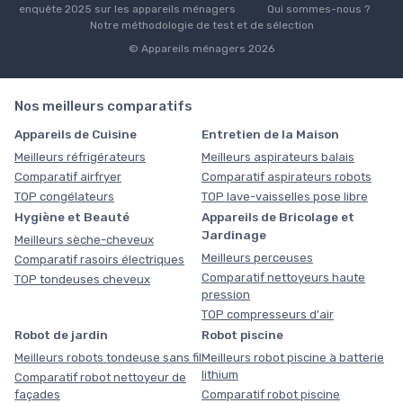
enquête 2025 sur les appareils ménagers
Qui sommes-nous ?
Notre méthodologie de test et de sélection
© Appareils ménagers 2026
Nos meilleurs comparatifs
Appareils de Cuisine
Entretien de la Maison
Meilleurs réfrigérateurs
Meilleurs aspirateurs balais
Comparatif airfryer
Comparatif aspirateurs robots
TOP congélateurs
TOP lave-vaisselles pose libre
Hygiène et Beauté
Appareils de Bricolage et
Jardinage
Meilleurs sèche-cheveux
Meilleurs perceuses
Comparatif rasoirs électriques
Comparatif nettoyeurs haute
TOP tondeuses cheveux
pression
TOP compresseurs d'air
Robot de jardin
Robot piscine
Meilleurs robots tondeuse sans fil
Meilleurs robot piscine à batterie
lithium
Comparatif robot nettoyeur de
façades
Comparatif robot piscine