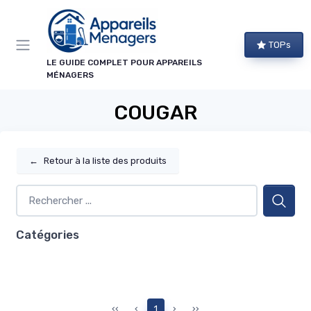
Panneau de gestion des cookies
TOPs
LE GUIDE COMPLET POUR APPAREILS
MÉNAGERS
COUGAR
←
Retour à la liste des produits
Catégories
‹‹
‹
1
›
››