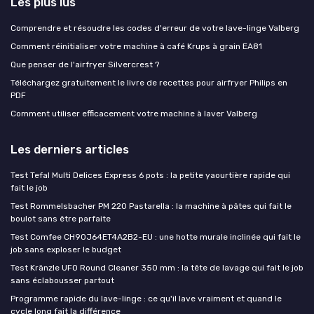
Les plus lus
Comprendre et résoudre les codes d'erreur de votre lave-linge Valberg
Comment réinitialiser votre machine à café Krups à grain EA81
Que penser de l'airfryer Silvercrest ?
Téléchargez gratuitement le livre de recettes pour airfryer Philips en
PDF
Comment utiliser efficacement votre machine à laver Valberg
Les derniers articles
Test Tefal Multi Delices Express 6 pots : la petite yaourtière rapide qui
fait le job
Test Rommelsbacher PM 220 Pastarella : la machine à pâtes qui fait le
boulot sans être parfaite
Test Comfee CH90J64ET4A2B2-EU : une hotte murale inclinée qui fait le
job sans exploser le budget
Test Kränzle UFO Round Cleaner 350 mm : la tête de lavage qui fait le job
sans éclabousser partout
Programme rapide du lave-linge : ce qu'il lave vraiment et quand le
cycle long fait la différence