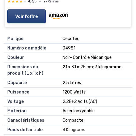
★★★★★
★★★★★
4,3/5
—
2772 avis
Voir l'offre
Marque
‎Cecotec
Numéro de modèle
‎04981
Couleur
‎Noir- Contrôle Mécanique
Dimensions du
‎21 x 31 x 25 cm; 3 kilogrammes
produit (L x l x h)
Capacité
‎2,5 Litres
Puissance
‎1200 Watts
Voltage
‎2.2E+2 Volts (AC)
Matériau
‎Acier Inoxydable
Caractéristiques
‎Compacte
Poids de l'article
‎3 Kilograms