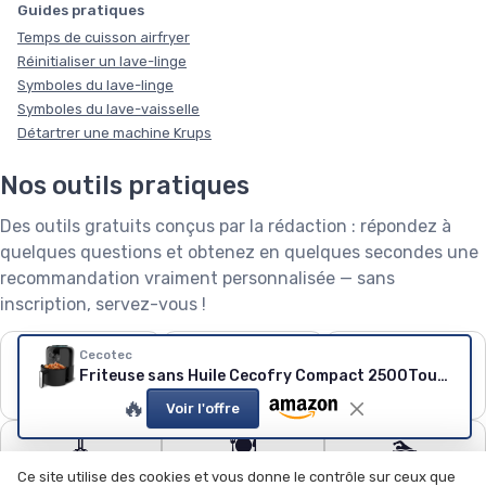
Guides pratiques
Temps de cuisson airfryer
Réinitialiser un lave-linge
Symboles du lave-linge
Symboles du lave-vaisselle
Détartrer une machine Krups
Nos outils pratiques
Des outils gratuits conçus par la rédaction : répondez à
quelques questions et obtenez en quelques secondes une
recommandation vraiment personnalisée — sans
inscription, servez-vous !
❄️
🧺
🌱
Cecotec
Friteuse sans Huile Cecofry Compact 2500Touch
Puissance de
Capacité de lave-
Robot tondeuse : le
climatiseur
linge
calculateur
🔥
Voir l'offre
🧹
🍽️
🏊
Quel aspirateur
Configurateur lave-
Quel robot piscine ?
Ce site utilise des cookies et vous donne le contrôle sur ceux que
choisir ?
vaisselle