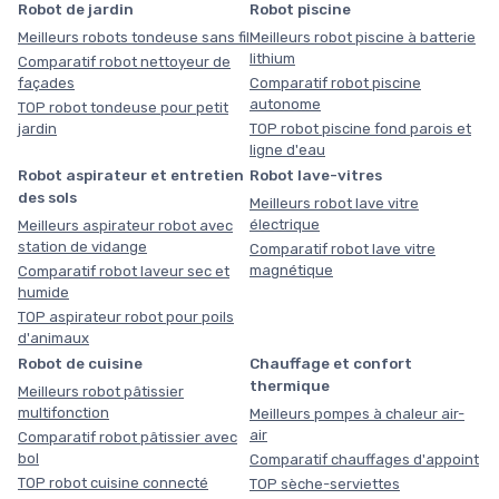
Robot de jardin
Robot piscine
Meilleurs robots tondeuse sans fil
Meilleurs robot piscine à batterie
lithium
Comparatif robot nettoyeur de
façades
Comparatif robot piscine
autonome
TOP robot tondeuse pour petit
jardin
TOP robot piscine fond parois et
ligne d'eau
Robot aspirateur et entretien
Robot lave-vitres
des sols
Meilleurs robot lave vitre
électrique
Meilleurs aspirateur robot avec
station de vidange
Comparatif robot lave vitre
magnétique
Comparatif robot laveur sec et
humide
TOP aspirateur robot pour poils
d'animaux
Robot de cuisine
Chauffage et confort
thermique
Meilleurs robot pâtissier
multifonction
Meilleurs pompes à chaleur air-
air
Comparatif robot pâtissier avec
bol
Comparatif chauffages d'appoint
TOP robot cuisine connecté
TOP sèche-serviettes