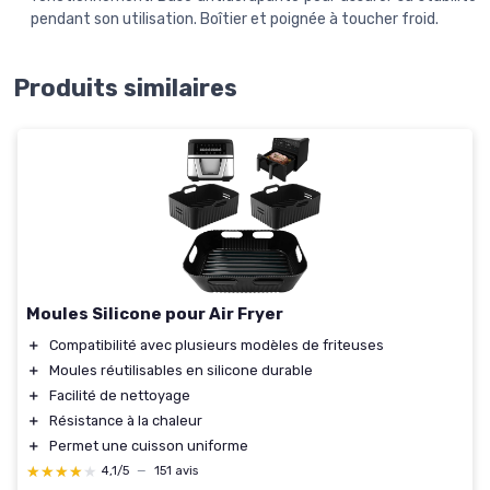
pendant son utilisation. Boîtier et poignée à toucher froid.
Produits similaires
Moules Silicone pour Air Fryer
＋
Compatibilité avec plusieurs modèles de friteuses
＋
Moules réutilisables en silicone durable
＋
Facilité de nettoyage
＋
Résistance à la chaleur
＋
Permet une cuisson uniforme
★★★★★
★★★★★
4,1/5
—
151 avis