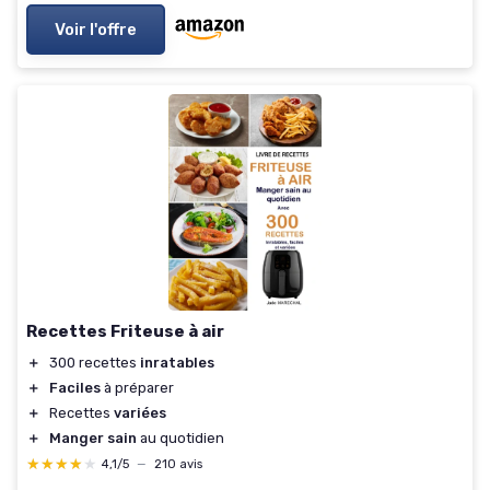
Voir l'offre
Recettes Friteuse à air
＋
300 recettes
inratables
＋
Faciles
à préparer
＋
Recettes
variées
＋
Manger sain
au quotidien
★★★★★
★★★★★
4,1/5
—
210 avis