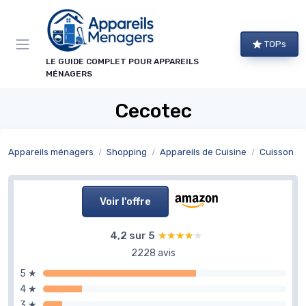
Panneau de gestion des cookies
TOPs
LE GUIDE COMPLET POUR APPAREILS
MÉNAGERS
Cecotec
Appareils ménagers
Shopping
Appareils de Cuisine
Cuisson
Voir l'offre
4,2 sur 5
★★★★★
★★★★★
2228 avis
5 ★
4 ★
3 ★