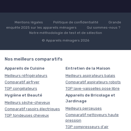
Mentions légales
Politique de confidentialité
Grande
enquête 2025 sur les appareils ménagers
Qui sommes-nous ?
Notre méthodologie de test et de sélection
© Appareils ménagers 2026
Nos meilleurs comparatifs
Appareils de Cuisine
Entretien de la Maison
Meilleurs réfrigérateurs
Meilleurs aspirateurs balais
Comparatif airfryer
Comparatif aspirateurs robots
TOP congélateurs
TOP lave-vaisselles pose libre
Hygiène et Beauté
Appareils de Bricolage et
Jardinage
Meilleurs sèche-cheveux
Meilleurs perceuses
Comparatif rasoirs électriques
Comparatif nettoyeurs haute
TOP tondeuses cheveux
pression
TOP compresseurs d'air