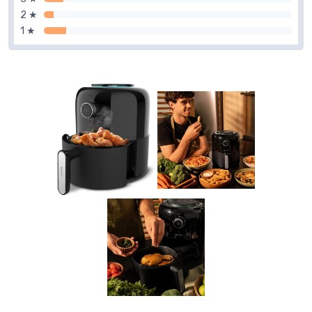
2 ★
1 ★