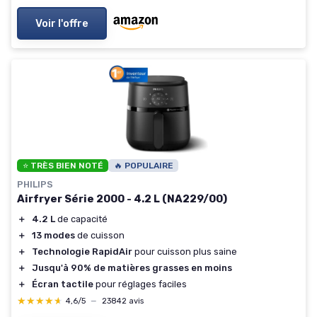
Voir l'offre
⭐ TRÈS BIEN NOTÉ
🔥 POPULAIRE
PHILIPS
Airfryer Série 2000 - 4.2 L (NA229/00)
＋
4.2 L
de capacité
＋
13 modes
de cuisson
＋
Technologie RapidAir
pour cuisson plus saine
＋
Jusqu'à 90% de matières grasses en moins
＋
Écran tactile
pour réglages faciles
★★★★★
★★★★★
4,6/5
—
23842 avis