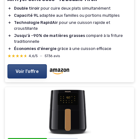
＋
Double tiroir
pour cuire deux plats simultanément
＋
Capacité 9L
adaptée aux familles ou portions multiples
＋
Technologie RapidAir
pour une cuisson rapide et
croustillante
＋
Jusqu'à -90% de matières grasses
comparé à la friture
traditionnelle
＋
Économies d'énergie
grâce à une cuisson efficace
★★★★★
★★★★★
4,6/5
—
5736 avis
Voir l'offre