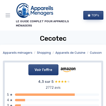
Panneau de gestion des cookies
TOPs
LE GUIDE COMPLET POUR APPAREILS
MÉNAGERS
Cecotec
Appareils ménagers
Shopping
Appareils de Cuisine
Cuisson
Voir l'offre
4,3 sur 5
★★★★★
★★★★★
2772 avis
5 ★
4 ★
3 ★