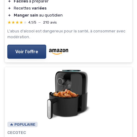
＋
Faciles
à préparer
＋
Recettes
variées
＋
Manger sain
au quotidien
★★★★★
★★★★★
4,1/5
—
210 avis
L'abus d'alcool est dangereux pour la santé, à consommer avec
modération.
Voir l'offre
🔥 POPULAIRE
CECOTEC