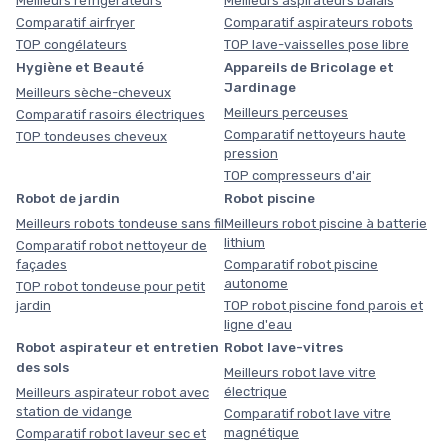
Meilleurs réfrigérateurs
Meilleurs aspirateurs balais
Comparatif airfryer
Comparatif aspirateurs robots
TOP congélateurs
TOP lave-vaisselles pose libre
Hygiène et Beauté
Appareils de Bricolage et
Jardinage
Meilleurs sèche-cheveux
Meilleurs perceuses
Comparatif rasoirs électriques
Comparatif nettoyeurs haute
TOP tondeuses cheveux
pression
TOP compresseurs d'air
Robot de jardin
Robot piscine
Meilleurs robots tondeuse sans fil
Meilleurs robot piscine à batterie
lithium
Comparatif robot nettoyeur de
façades
Comparatif robot piscine
autonome
TOP robot tondeuse pour petit
jardin
TOP robot piscine fond parois et
ligne d'eau
Robot aspirateur et entretien
Robot lave-vitres
des sols
Meilleurs robot lave vitre
électrique
Meilleurs aspirateur robot avec
station de vidange
Comparatif robot lave vitre
magnétique
Comparatif robot laveur sec et