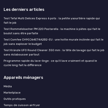
Les derniers articles
Test Tefal Multi Delices Express 6 pots : la petite yaourtière rapide qui
fait le job
Test Rommelsbacher PM 220 Pastarella : la machine à pâtes qui fait le
boulot sans être parfaite
Test Comfee CH90J64ET4A2B2-EU : une hotte murale inclinée qui fait le
job sans exploser le budget
Test Kränzle UFO Round Cleaner 350 mm : la tête de lavage qui fait le job
sans éclabousser partout
Programme rapide du lave-linge : ce qu'il lave vraiment et quand le
cycle long fait la différence
Appareils ménagers
Média
Marketplace
Outils pratiques
Temps de cuisson airfryer