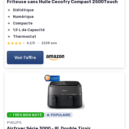
Friteuse sans Huile Cecofry Compact 2500Touch
＋
Diététique
＋
Numérique
＋
Compacte
＋
1,9 L de Capacité
＋
Thermostat
★★★★★
★★★★★
4,2/5
—
2228 avis
Voir l'offre
⭐ TRÈS BIEN NOTÉ
🔥 POPULAIRE
PHILIPS
Airfryer Série 3000 - 9L Double Tiroir