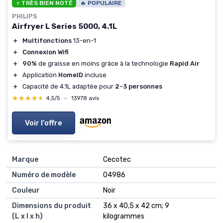
⭐ TRÈS BIEN NOTÉ
🔥 POPULAIRE
PHILIPS
Airfryer L Series 5000, 4.1L
＋
Multifonctions
13-en-1
＋
Connexion Wifi
＋
90%
de graisse en moins grâce à la technologie
Rapid Air
＋
Application
HomeID
incluse
＋
Capacité de 4.1L adaptée pour
2-3 personnes
★★★★★
★★★★★
4,5/5
—
13978 avis
Voir l'offre
Marque
‎Cecotec
Numéro de modèle
‎04986
Couleur
‎Noir
Dimensions du produit
‎36 x 40,5 x 42 cm; 9
(L x l x h)
kilogrammes