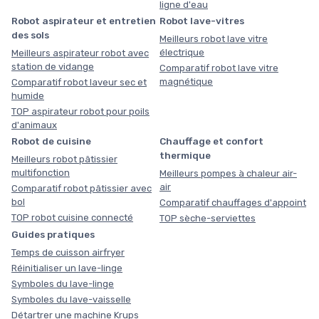
ligne d'eau
Robot aspirateur et entretien
Robot lave-vitres
des sols
Meilleurs robot lave vitre
électrique
Meilleurs aspirateur robot avec
station de vidange
Comparatif robot lave vitre
magnétique
Comparatif robot laveur sec et
humide
TOP aspirateur robot pour poils
d'animaux
Robot de cuisine
Chauffage et confort
thermique
Meilleurs robot pâtissier
multifonction
Meilleurs pompes à chaleur air-
air
Comparatif robot pâtissier avec
bol
Comparatif chauffages d'appoint
TOP robot cuisine connecté
TOP sèche-serviettes
Guides pratiques
Temps de cuisson airfryer
Réinitialiser un lave-linge
Symboles du lave-linge
Symboles du lave-vaisselle
Détartrer une machine Krups