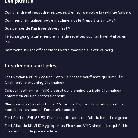
Les plus lus
Comprendre et résoudre les codes d'erreur de votre lave-linge Valberg
Comment réinitialiser votre machine à café Krups à grain EA81
Que penser de l'airfryer Silvercrest ?
Téléchargez gratuitement le livre de recettes pour airfryer Philips en
PDF
Comment utiliser efficacement votre machine à laver Valberg
Les derniers articles
Test Revlon RVDR5222 One-Step : la brosse soufflante qui simplifie
(vraiment) le brushing à la maison
Caisson isotherme : l’allié discret de la chaîne du froid à la maison
comme en cuisine professionnelle
Climatiseurs et ventilateurs : 1,9 million d'appareils vendus en deux
semaines, les leçons d'une ruée record
Test Festool EHL 65 EQ-Plus : le petit rabot qui fait du boulot de grand
Test Atlantic Kit VMC Hygrogenius Flex : une VMC simple flux qui fait le
job sans trop de prise de tête