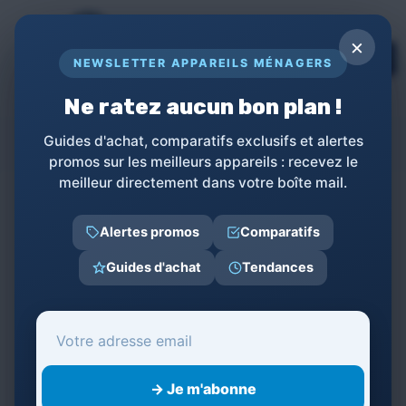
Panneau de gestion des cookies
×
TOPs
NEWSLETTER APPAREILS MÉNAGERS
LE GUIDE COMPLET POUR APPAREILS
MÉNAGERS
Ne ratez aucun bon plan !
BreeRainz
Guides d'achat, comparatifs exclusifs et alertes
promos sur les meilleurs appareils : recevez le
meilleur directement dans votre boîte mail.
←
Retour à la liste des produits
Alertes promos
Comparatifs
Catégories
Guides d'achat
Tendances
→ Je m'abonne