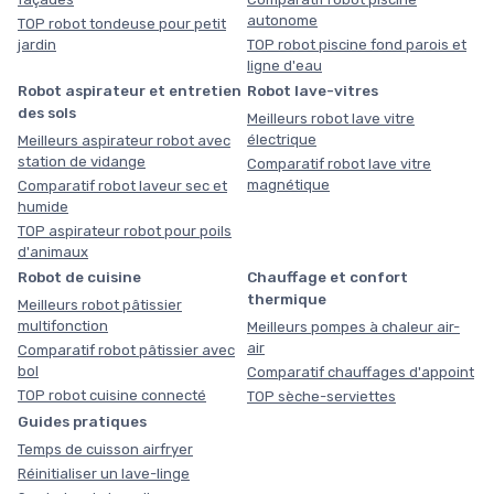
autonome
TOP robot tondeuse pour petit
jardin
TOP robot piscine fond parois et
ligne d'eau
Robot aspirateur et entretien
Robot lave-vitres
des sols
Meilleurs robot lave vitre
électrique
Meilleurs aspirateur robot avec
station de vidange
Comparatif robot lave vitre
magnétique
Comparatif robot laveur sec et
humide
TOP aspirateur robot pour poils
d'animaux
Robot de cuisine
Chauffage et confort
thermique
Meilleurs robot pâtissier
multifonction
Meilleurs pompes à chaleur air-
air
Comparatif robot pâtissier avec
bol
Comparatif chauffages d'appoint
TOP robot cuisine connecté
TOP sèche-serviettes
Guides pratiques
Temps de cuisson airfryer
Réinitialiser un lave-linge