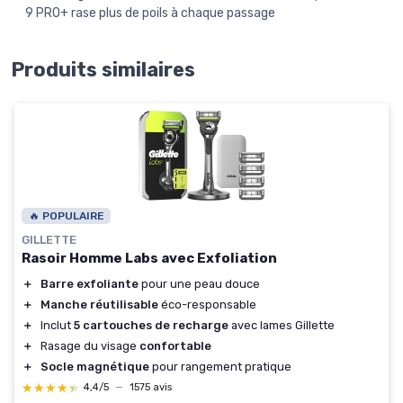
9 PRO+ rase plus de poils à chaque passage
Produits similaires
🔥 POPULAIRE
GILLETTE
Rasoir Homme Labs avec Exfoliation
＋
Barre exfoliante
pour une peau douce
＋
Manche réutilisable
éco-responsable
＋
Inclut
5 cartouches de recharge
avec lames Gillette
＋
Rasage du visage
confortable
＋
Socle magnétique
pour rangement pratique
★★★★★
★★★★★
4,4/5
—
1575 avis