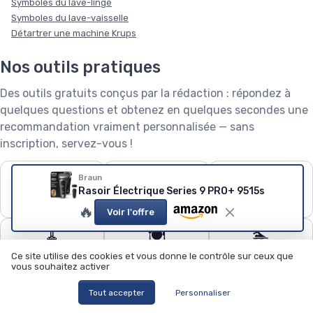
Symboles du lave-linge
Symboles du lave-vaisselle
Détartrer une machine Krups
Nos outils pratiques
Des outils gratuits conçus par la rédaction : répondez à
quelques questions et obtenez en quelques secondes une
recommandation vraiment personnalisée — sans
inscription, servez-vous !
❄️
🧺
🌱
Braun
Rasoir Électrique Series 9 PRO+ 9515s
Puissance de
Capacité de lave-
Robot tondeuse : le
climatiseur
linge
calculateur
🔥
Voir l'offre
🧹
🍽️
🏊
Quel aspirateur
Configurateur lave-
Quel robot piscine ?
Ce site utilise des cookies et vous donne le contrôle sur ceux que
choisir ?
vaisselle
vous souhaitez activer
Tout accepter
Personnaliser