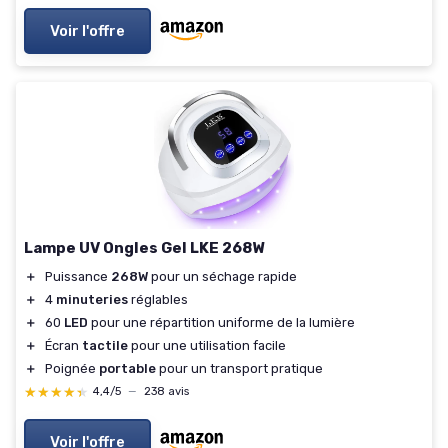
Voir l'offre
Lampe UV Ongles Gel LKE 268W
＋
Puissance
268W
pour un séchage rapide
＋
4
minuteries
réglables
＋
60
LED
pour une répartition uniforme de la lumière
＋
Écran
tactile
pour une utilisation facile
＋
Poignée
portable
pour un transport pratique
★★★★★
★★★★★
4,4/5
—
238 avis
Voir l'offre