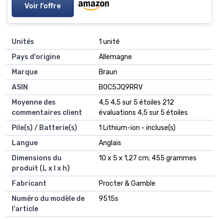
Voir l'offre
Unités
‎1 unité
Pays d'origine
‎Allemagne
Marque
‎Braun
ASIN
B0C5JQ9RRV
Moyenne des
4,5 4,5 sur 5 étoiles 212
commentaires client
évaluations 4,5 sur 5 étoiles
Pile(s) / Batterie(s)
1 Lithium-ion - incluse(s)
Langue
Anglais
Dimensions du
10 x 5 x 1,27 cm; 455 grammes
produit (L x l x h)
Fabricant
Procter & Gamble
Numéro du modèle de
9515s
l'article