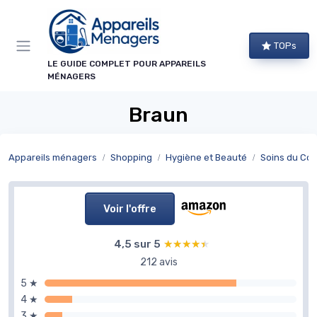
Panneau de gestion des cookies
TOPs
LE GUIDE COMPLET POUR APPAREILS
MÉNAGERS
Braun
Appareils ménagers
Shopping
Hygiène et Beauté
Soins du Cor
Voir l'offre
4,5 sur 5
★★★★★
★★★★★
212 avis
5 ★
4 ★
3 ★