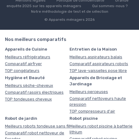
Mentions légales
Politique de confidentialité
Grande
enquête 2025 sur les appareils ménagers
Qui sommes-nous ?
Notre méthodologie de test et de sélection
© Appareils ménagers 2026
Nos meilleurs comparatifs
Appareils de Cuisine
Entretien de la Maison
Meilleurs réfrigérateurs
Meilleurs aspirateurs balais
Comparatif airfryer
Comparatif aspirateurs robots
TOP congélateurs
TOP lave-vaisselles pose libre
Hygiène et Beauté
Appareils de Bricolage et
Jardinage
Meilleurs sèche-cheveux
Meilleurs perceuses
Comparatif rasoirs électriques
Comparatif nettoyeurs haute
TOP tondeuses cheveux
pression
TOP compresseurs d'air
Robot de jardin
Robot piscine
Meilleurs robots tondeuse sans fil
Meilleurs robot piscine à batterie
lithium
Comparatif robot nettoyeur de
façades
Comparatif robot piscine