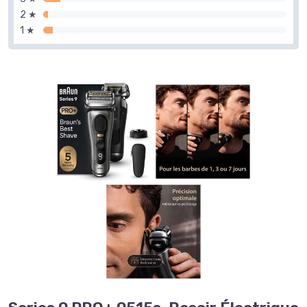
2 ★
1 ★