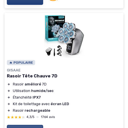
🔥 POPULAIRE
GISAAE
Rasoir Tête Chauve 7D
＋
Rasoir
amélioré
7D
＋
Utilisation
humide/sec
＋
Étanchéité
IPX7
＋
Kit de toilettage avec
écran LED
＋
Rasoir
rechargeable
★★★★★
★★★★★
4,3/5
—
1764 avis