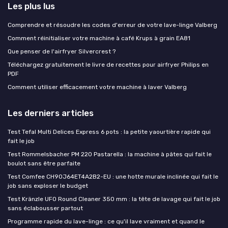
Les plus lus
Comprendre et résoudre les codes d'erreur de votre lave-linge Valberg
Comment réinitialiser votre machine à café Krups à grain EA81
Que penser de l'airfryer Silvercrest ?
Téléchargez gratuitement le livre de recettes pour airfryer Philips en
PDF
Comment utiliser efficacement votre machine à laver Valberg
Les derniers articles
Test Tefal Multi Delices Express 6 pots : la petite yaourtière rapide qui
fait le job
Test Rommelsbacher PM 220 Pastarella : la machine à pâtes qui fait le
boulot sans être parfaite
Test Comfee CH90J64ET4A2B2-EU : une hotte murale inclinée qui fait le
job sans exploser le budget
Test Kränzle UFO Round Cleaner 350 mm : la tête de lavage qui fait le job
sans éclabousser partout
Programme rapide du lave-linge : ce qu'il lave vraiment et quand le