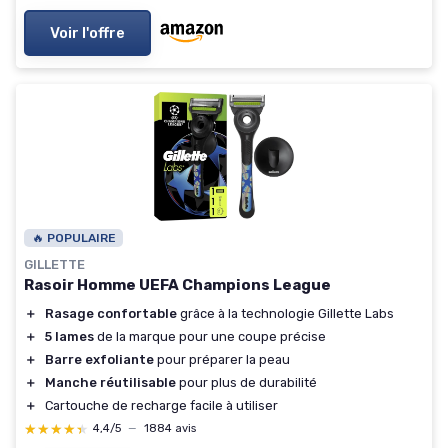
Voir l'offre
🔥 POPULAIRE
GILLETTE
Rasoir Homme UEFA Champions League
＋
Rasage confortable
grâce à la technologie Gillette Labs
＋
5 lames
de la marque pour une coupe précise
＋
Barre exfoliante
pour préparer la peau
＋
Manche réutilisable
pour plus de durabilité
＋
Cartouche de recharge facile à utiliser
★★★★★
★★★★★
4,4/5
—
1884 avis