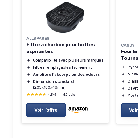
ALLSPARES
Filtre à charbon pour hottes
CANDY
Four E
aspirantes
Tourn
＋
Compatibilité avec plusieurs marques
＋
Pyro
＋
Filtres remplaçables facilement
＋
6 niv
＋
Améliore l'absorption des odeurs
＋
Clas
＋
Dimension standard
(205x180x48mm)
＋
Cavit
★★★★★
★★★★★
4,5/5
—
62 avis
＋
Port
Voir l'offre
Voir