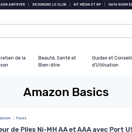
SSON AIRFRYER
|
REJOINDRE LE CLUB
|
KIT MÉDIA ET RP
|
DATA ROOM 
retien de la
Beauté, Santé et
Guides et Conseil
ison
Bien-être
d'Utilisation
Amazon Basics
uisson
Fours
ur de Piles Ni-MH AA et AAA avec Port U