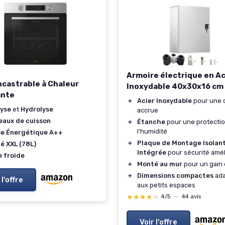
Armoire électrique en Ac
ncastrable à Chaleur
Inoxydable 40x30x16 cm
ante
＋
Acier Inoxydable
pour une d
lyse
et
Hydrolyse
accrue
eaux de cuisson
＋
Étanche
pour une protectio
l'humidité
se Énergétique A++
＋
Plaque de Montage Isolan
é XXL (78L)
Intégrée
pour sécurité amé
e froide
＋
Monté au mur
pour un gain 
＋
Dimensions compactes
ada
 l'offre
aux petits espaces
★★★★★
★★★★★
4/5
—
44 avis
Voir l'offre