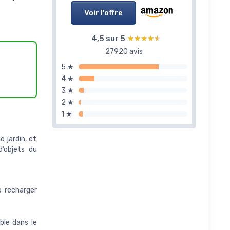
Voir l'offre
4,5 sur 5
★★★★★
★★★★★
27920 avis
5 ★
4 ★
3 ★
2 ★
1 ★
 jardin, et
d’objets du
 recharger
ble dans le