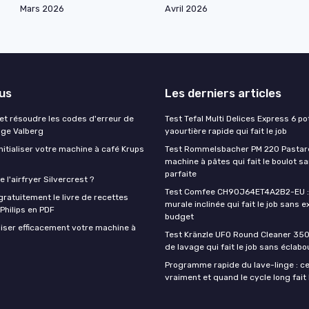
Mars 2026
Avril 2026
lus
Les derniers articles
t résoudre les codes d'erreur de
Test Tefal Multi Delices Express 6 pot
nge Valberg
yaourtière rapide qui fait le job
itialiser votre machine à café Krups
Test Rommelsbacher PM 220 Pastarel
machine à pâtes qui fait le boulot s
parfaite
 l'airfryer Silvercrest ?
Test Comfee CH90J64ET4A2B2-EU : 
ratuitement le livre de recettes
murale inclinée qui fait le job sans e
 Philips en PDF
budget
iser efficacement votre machine à
Test Kränzle UFO Round Cleaner 350
de lavage qui fait le job sans éclab
Programme rapide du lave-linge : ce 
vraiment et quand le cycle long fait 