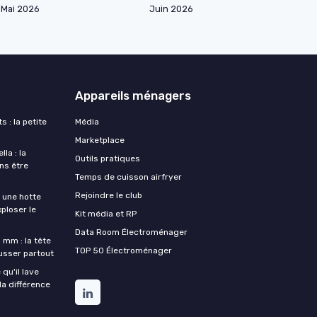
Mai 2026
Juin 2026
Appareils ménagers
s : la petite
Média
Marketplace
la : la
Outils pratiques
ans être
Temps de cuisson airfryer
Rejoindre le club
une hotte
xploser le
Kit média et RP
Data Room Électroménager
 mm : la tête
TOP 50 Électroménager
ousser partout
qu'il lave
la différence