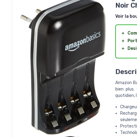
Noir C
Voir la bo
＋
Com
＋
Por
＋
Des
Descri
Amazon Bas
bien plus.
quotidien, 
Chargeur
Recharg
seulemen
Protecti
Technolo