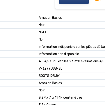
‎Amazon Basics
‎Noir
‎NiMH
‎Non
‎Information indisponible sur les pièces dét
‎Information non disponible
4,5 4,5 sur 5 étoiles 27 920 évaluations 4,5 
V-3299USB-EU
B00TS19BUW
Amazon Basics
Noir
3,8P x 7l x 11,4H centimètres
3,84 Onces