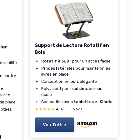
Support de Lecture Rotatif en
ier
Bois
＋
Rotatif à 360°
pour un accès facile
urabilité
＋
Pinces latérales
pour maintenir les
livres en place
n contre
＋
Conception en
bois
élégante
＋
Polyvalent pour
cuisine
, bureau,
te
école
liorée
＋
Compatible avec
tablettes
et
Kindle
de place
★★★★★
★★★★★
ptées
4,8/5
—
6 avis
Voir l'offre