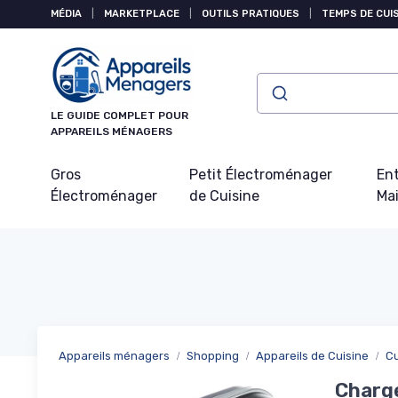
Panneau de gestion des cookies
MÉDIA
|
MARKETPLACE
|
OUTILS PRATIQUES
|
TEMPS DE CUI
LE GUIDE COMPLET POUR
APPAREILS MÉNAGERS
Gros
Petit Électroménager
Ent
Électroménager
de Cuisine
Ma
Appareils ménagers
Shopping
Appareils de Cuisine
C
Charge