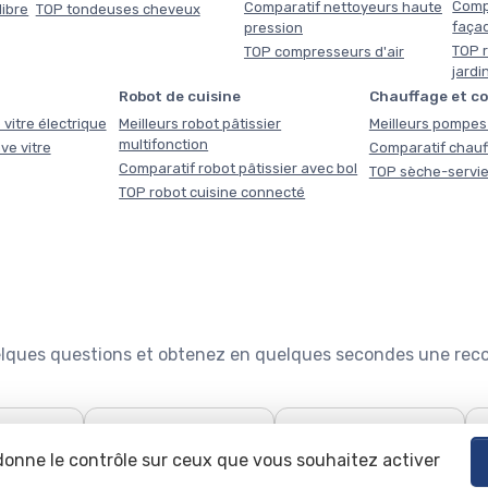
Comp
Comparatif nettoyeurs haute
libre
TOP tondeuses cheveux
faça
pression
TOP r
TOP compresseurs d'air
jardi
Robot de cuisine
Chauffage et c
 vitre électrique
Meilleurs robot pâtissier
Meilleurs pompes 
multifonction
ve vitre
Comparatif chauf
Comparatif robot pâtissier avec bol
TOP sèche-servie
TOP robot cuisine connecté
quelques questions et obtenez en quelques secondes une re

🧹
🍽️
use : le
Quel aspirateur choisir ?
Configurateur lave-
 donne le contrôle sur ceux que vous souhaitez activer
teur
vaisselle