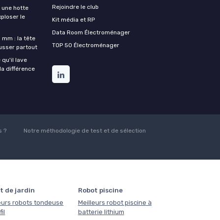
Rejoindre le club
une hotte
xploser le
Kit média et RP
Data Room Électroménager
 mm : la tête
TOP 50 Électroménager
ousser partout
qu'il lave
la différence
 ?
Notre méthodologie de test et de sélection
t de jardin
Robot piscine
eurs robots tondeuse
Meilleurs robot piscine à
il
batterie lithium