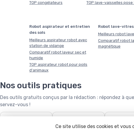
TOP congélateurs
TOP lave-vaisselles pose 
Robot aspirateur et entretien
Robot lave-vitres
des sols
Meilleurs robot lave
Meilleurs aspirateur robot avec
Comparatif robot la
station de vidange
magnétique
Comparatif robot laveur sec et
humide
TOP aspirateur robot pour poils
d'animaux
Nos outils pratiques
Des outils gratuits conçus par la rédaction : répondez à 
servez-vous !
❄️
🧺

Puissance de climatiseur
Capacité de lave-linge
Robot tonde
Ce site utilise des cookies et vous
calcula