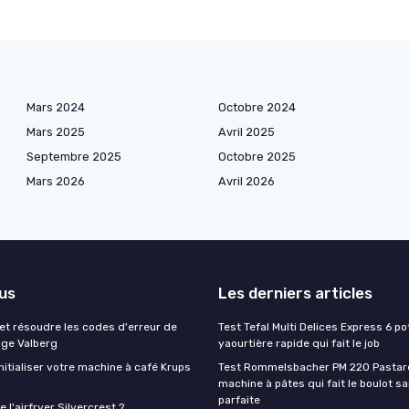
Mars 2024
Octobre 2024
Mars 2025
Avril 2025
Septembre 2025
Octobre 2025
Mars 2026
Avril 2026
lus
Les derniers articles
t résoudre les codes d'erreur de
Test Tefal Multi Delices Express 6 pot
nge Valberg
yaourtière rapide qui fait le job
itialiser votre machine à café Krups
Test Rommelsbacher PM 220 Pastarel
machine à pâtes qui fait le boulot s
parfaite
 l'airfryer Silvercrest ?