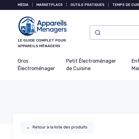
Panneau de gestion des cookies
MÉDIA
|
MARKETPLACE
|
OUTILS PRATIQUES
|
TEMPS DE CUI
LE GUIDE COMPLET POUR
APPAREILS MÉNAGERS
Gros
Petit Électroménager
Ent
Électroménager
de Cuisine
Ma
←
Retour à la liste des produits