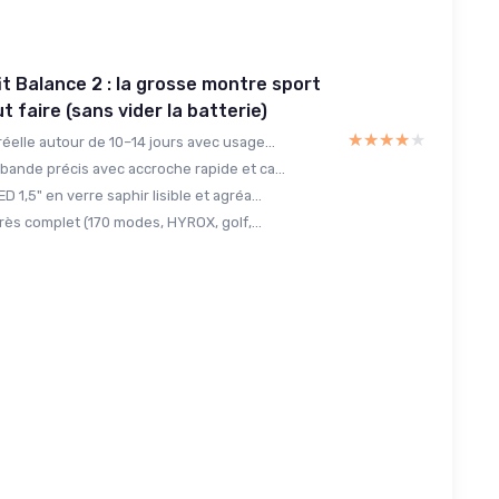
t Balance 2 : la grosse montre sport
t faire (sans vider la batterie)
★★★★★
★★★★★
éelle autour de 10–14 jours avec usage...
bande précis avec accroche rapide et ca...
 1,5" en verre saphir lisible et agréa...
très complet (170 modes, HYROX, golf,...