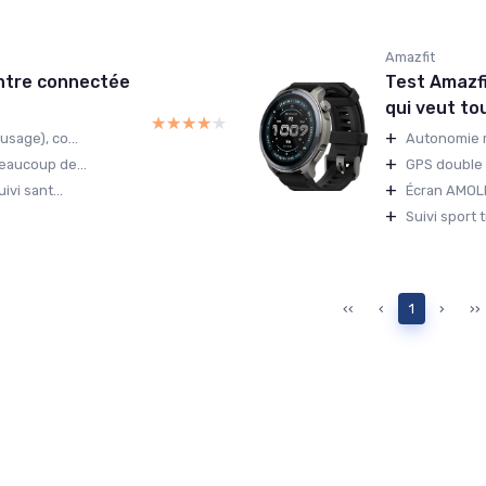
Amazfit
ontre connectée
Test Amazfi
qui veut tou
★★★★★
★★★★★
+
sage), co...
Autonomie r
+
eaucoup de...
GPS double 
+
ivi sant...
Écran AMOLED
+
Suivi sport 
‹‹
‹
1
›
››