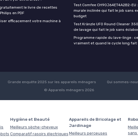
Test Comfee CH90J64ET4A2B2-EU : 
ratuitement le livre de recettes
murale inclinée qui fait le job sans e
 Philips en PDF
budget
iser efficacement votre machine à
Test Kränzle UFO Round Cleaner 350
de lavage qui fait le job sans éclab
Programme rapide du lave-linge : ce 
vraiment et quand le cycle long fait 
Grande enquête 2025 sur les appareils ménagers
Qui sommes-nous
© Appareils ménagers 2026
Hygiène et Beauté
Appareils de Bricolage et
Robo
Jardinage
is
Meilleurs sèche-cheveux
Meill
sans f
Meilleurs perceuses
obots
Comparatif rasoirs électriques