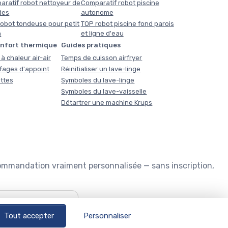
aratif robot nettoyeur de
Comparatif robot piscine
des
autonome
obot tondeuse pour petit
TOP robot piscine fond parois
n
et ligne d'eau
onfort thermique
Guides pratiques
à chaleur air-air
Temps de cuisson airfryer
fages d'appoint
Réinitialiser un lave-linge
ttes
Symboles du lave-linge
Symboles du lave-vaisselle
Détartrer une machine Krups
commandation vraiment personnalisée — sans inscription,
🏊
Quel robot piscine ?
Tout accepter
Personnaliser