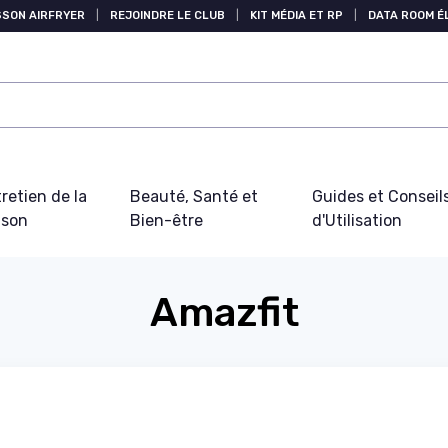
SSON AIRFRYER
|
REJOINDRE LE CLUB
|
KIT MÉDIA ET RP
|
DATA ROOM 
retien de la
Beauté, Santé et
Guides et Conseil
ison
Bien-être
d'Utilisation
Amazfit