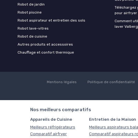
Robot de jardin
Téléchargez g
Robot piscine
pour airfryer
Robot aspirateur et entretien des sols
Comment util
laver Valberg
Robot lave-vitres
Robot de cuisine
Autres produits et accessoires
Chauffage et confort thermique
Mentions légales
Politique de confidentialité
Nos meilleurs comparatifs
Appareils de Cuisine
Entretien de la Maison
Meilleurs réfrigérateurs
Meilleurs aspirateurs bala
Comparatif airfryer
Comparatif aspirateurs r