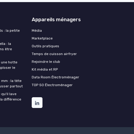
Appareils ménagers
s : la petite
Média
Marketplace
la : la
Outils pratiques
ans être
Temps de cuisson airfryer
Rejoindre le club
une hotte
xploser le
Kit média et RP
Data Room Électroménager
 mm : la tête
TOP 50 Électroménager
ousser partout
qu'il lave
la différence