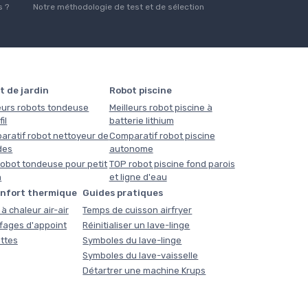
 ?
Notre méthodologie de test et de sélection
t de jardin
Robot piscine
eurs robots tondeuse
Meilleurs robot piscine à
il
batterie lithium
aratif robot nettoyeur de
Comparatif robot piscine
des
autonome
obot tondeuse pour petit
TOP robot piscine fond parois
n
et ligne d'eau
onfort thermique
Guides pratiques
à chaleur air-air
Temps de cuisson airfryer
fages d'appoint
Réinitialiser un lave-linge
ttes
Symboles du lave-linge
Symboles du lave-vaisselle
Détartrer une machine Krups