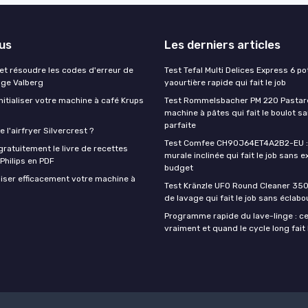
lus
Les derniers articles
t résoudre les codes d'erreur de
Test Tefal Multi Delices Express 6 pot
nge Valberg
yaourtière rapide qui fait le job
itialiser votre machine à café Krups
Test Rommelsbacher PM 220 Pastarel
machine à pâtes qui fait le boulot s
parfaite
 l'airfryer Silvercrest ?
Test Comfee CH90J64ET4A2B2-EU : 
ratuitement le livre de recettes
murale inclinée qui fait le job sans e
 Philips en PDF
budget
iser efficacement votre machine à
Test Kränzle UFO Round Cleaner 350
de lavage qui fait le job sans éclab
Programme rapide du lave-linge : ce 
vraiment et quand le cycle long fait 