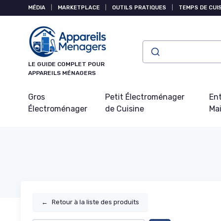
Panneau de gestion des cookies
MÉDIA
|
MARKETPLACE
|
OUTILS PRATIQUES
|
TEMPS DE CUI
LE GUIDE COMPLET POUR
APPAREILS MÉNAGERS
Gros
Petit Électroménager
Ent
Électroménager
de Cuisine
Ma
←
Retour à la liste des produits