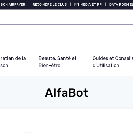
SSON AIRFRYER
|
REJOINDRE LE CLUB
|
KIT MÉDIA ET RP
|
DATA ROOM 
retien de la
Beauté, Santé et
Guides et Conseil
ison
Bien-être
d'Utilisation
AlfaBot