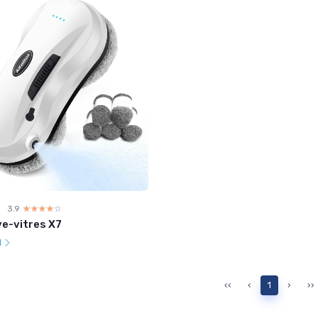
3.9
☆☆☆☆☆
★★★★★
e-vitres X7
l
‹‹
‹
1
›
››