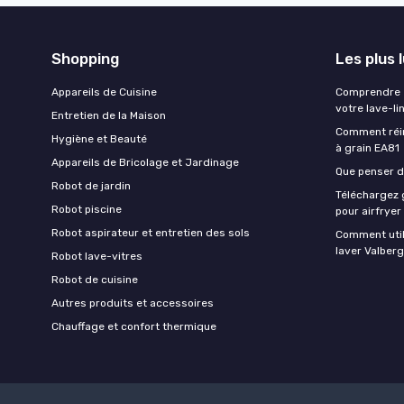
Shopping
Les plus 
Appareils de Cuisine
Comprendre e
votre lave-li
Entretien de la Maison
Comment réin
Hygiène et Beauté
à grain EA81
Appareils de Bricolage et Jardinage
Que penser de
Robot de jardin
Téléchargez g
Robot piscine
pour airfryer
Robot aspirateur et entretien des sols
Comment util
laver Valberg
Robot lave-vitres
Robot de cuisine
Autres produits et accessoires
Chauffage et confort thermique