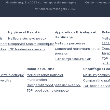
Grande enquête 2025 sur les appareils ménagers
Qui sommes-nous
© Appareils ménagers 2026
Hygiène et Beauté
Appareils de Bricolage et
Robo
Jardinage
is
Meilleurs sèche-cheveux
Meill
sans f
Meilleurs perceuses
obots
Comparatif rasoirs électriques
Comp
Comparatif nettoyeurs haute
libre
TOP tondeuses cheveux
faça
pression
TOP r
TOP compresseurs d'air
jardi
Robot de cuisine
Chauffage et c
 vitre électrique
Meilleurs robot pâtissier
Meilleurs pompes 
multifonction
ve vitre
Comparatif chauf
Comparatif robot pâtissier avec bol
TOP sèche-servie
TOP robot cuisine connecté