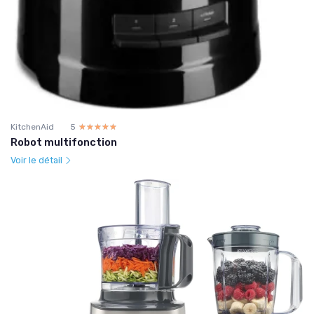
KitchenAid
5
☆☆☆☆☆
★★★★★
Robot multifonction
Voir le détail