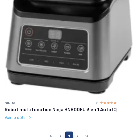
NINJA
5
☆☆☆☆☆
★★★★★
Robot multifonction Ninja BN800EU 3 en 1 Auto IQ
Voir le détail
‹‹
‹
1
›
››