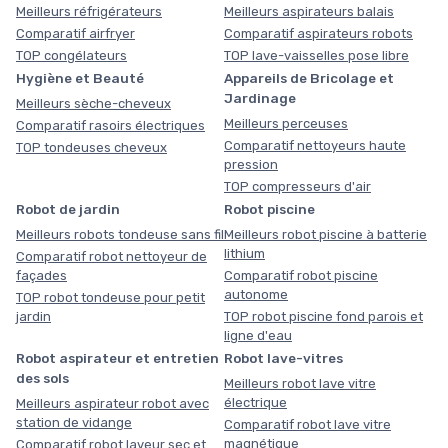
Meilleurs réfrigérateurs
Meilleurs aspirateurs balais
Comparatif airfryer
Comparatif aspirateurs robots
TOP congélateurs
TOP lave-vaisselles pose libre
Hygiène et Beauté
Appareils de Bricolage et
Jardinage
Meilleurs sèche-cheveux
Meilleurs perceuses
Comparatif rasoirs électriques
Comparatif nettoyeurs haute
TOP tondeuses cheveux
pression
TOP compresseurs d'air
Robot de jardin
Robot piscine
Meilleurs robots tondeuse sans fil
Meilleurs robot piscine à batterie
lithium
Comparatif robot nettoyeur de
façades
Comparatif robot piscine
autonome
TOP robot tondeuse pour petit
jardin
TOP robot piscine fond parois et
ligne d'eau
Robot aspirateur et entretien
Robot lave-vitres
des sols
Meilleurs robot lave vitre
électrique
Meilleurs aspirateur robot avec
station de vidange
Comparatif robot lave vitre
magnétique
Comparatif robot laveur sec et