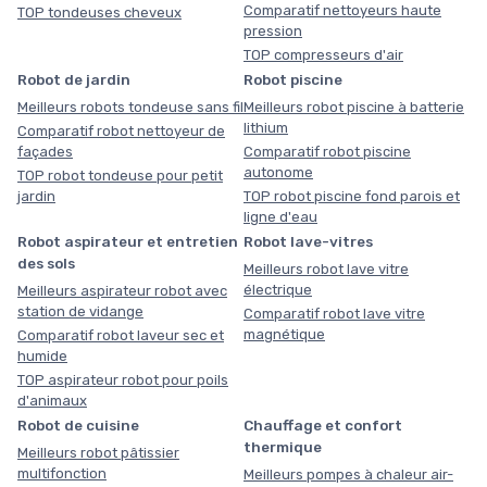
Comparatif nettoyeurs haute
TOP tondeuses cheveux
pression
TOP compresseurs d'air
Robot de jardin
Robot piscine
Meilleurs robots tondeuse sans fil
Meilleurs robot piscine à batterie
lithium
Comparatif robot nettoyeur de
façades
Comparatif robot piscine
autonome
TOP robot tondeuse pour petit
jardin
TOP robot piscine fond parois et
ligne d'eau
Robot aspirateur et entretien
Robot lave-vitres
des sols
Meilleurs robot lave vitre
électrique
Meilleurs aspirateur robot avec
station de vidange
Comparatif robot lave vitre
magnétique
Comparatif robot laveur sec et
humide
TOP aspirateur robot pour poils
d'animaux
Robot de cuisine
Chauffage et confort
thermique
Meilleurs robot pâtissier
multifonction
Meilleurs pompes à chaleur air-