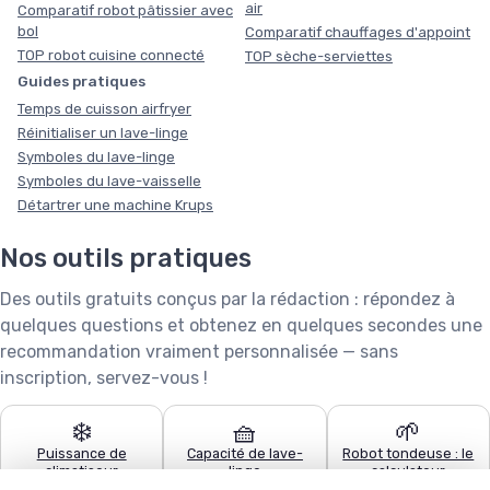
air
Comparatif robot pâtissier avec
bol
Comparatif chauffages d'appoint
TOP robot cuisine connecté
TOP sèche-serviettes
Guides pratiques
Temps de cuisson airfryer
Réinitialiser un lave-linge
Symboles du lave-linge
Symboles du lave-vaisselle
Détartrer une machine Krups
Nos outils pratiques
Des outils gratuits conçus par la rédaction : répondez à
quelques questions et obtenez en quelques secondes une
recommandation vraiment personnalisée — sans
inscription, servez-vous !
❄️
🧺
🌱
Puissance de
Capacité de lave-
Robot tondeuse : le
climatiseur
linge
calculateur