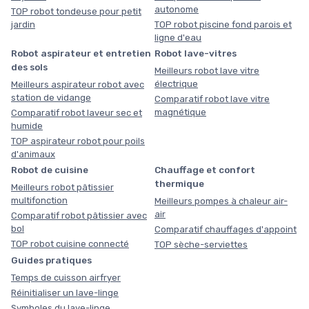
autonome
TOP robot tondeuse pour petit
jardin
TOP robot piscine fond parois et
ligne d'eau
Robot aspirateur et entretien
Robot lave-vitres
des sols
Meilleurs robot lave vitre
électrique
Meilleurs aspirateur robot avec
station de vidange
Comparatif robot lave vitre
magnétique
Comparatif robot laveur sec et
humide
TOP aspirateur robot pour poils
d'animaux
Robot de cuisine
Chauffage et confort
thermique
Meilleurs robot pâtissier
multifonction
Meilleurs pompes à chaleur air-
air
Comparatif robot pâtissier avec
bol
Comparatif chauffages d'appoint
TOP robot cuisine connecté
TOP sèche-serviettes
Guides pratiques
Temps de cuisson airfryer
Réinitialiser un lave-linge
Symboles du lave-linge