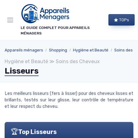
Panneau de gestion des cookies
×
TOPs
NEWSLETTER APPAREILS MÉNAGERS
LE GUIDE COMPLET POUR APPAREILS
MÉNAGERS
Ne ratez aucun bon plan !
Guides d'achat, comparatifs exclusifs et alertes
Appareils ménagers
Shopping
Hygiène et Beauté
Soins des C
promos sur les meilleurs appareils : recevez le
Hygiène et Beauté ≫ Soins des Cheveux
meilleur directement dans votre boîte mail.
Lisseurs
Alertes promos
Comparatifs
Guides d'achat
Tendances
Les meilleurs lisseurs (fers à lisser) pour des cheveux lisses et
brillants, testés sur leur glisse, leur contrôle de température
et leur respect du cheveu.
🏆
Top Lisseurs
→ Je m'abonne