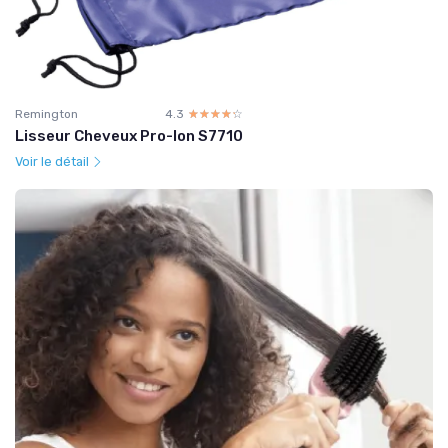
Remington
4.3
☆☆☆☆☆
★★★★★
Lisseur Cheveux Pro-Ion S7710
Voir le détail