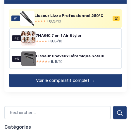
* En m'inscrivant, j'accepte de recevoir la newsletter
Lisseur Lizze Professionnel 250°C
d'Appareils Ménagers et les offres de ses partenaires.
#1
🏆
8.5
/10
★★★★★
★★★★★
Non merci, peut-être plus tard
7MAGIC 7 en 1 Air Styler
#2
8.5
/10
★★★★★
★★★★★
Lisseur Cheveux Céramique S3500
#3
8.5
/10
★★★★★
★★★★★
Voir le comparatif complet →
Catégories