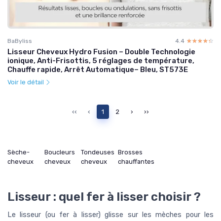
BaByliss
4.4
☆☆☆☆☆
★★★★★
Lisseur Cheveux Hydro Fusion – Double Technologie
ionique, Anti-Frisottis, 5 réglages de température,
Chauffe rapide, Arrêt Automatique– Bleu, ST573E
Voir le détail
‹‹
‹
1
2
›
››
Sèche-
Boucleurs
Tondeuses
Brosses
cheveux
cheveux
cheveux
chauffantes
Lisseur : quel fer à lisser choisir ?
Le lisseur (ou fer à lisser) glisse sur les mèches pour les