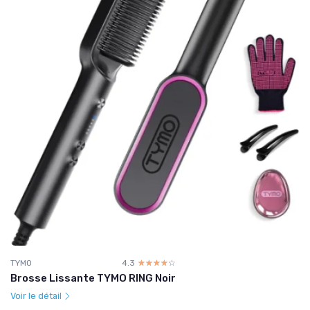
TYMO
4.3
☆☆☆☆☆
★★★★★
Brosse Lissante TYMO RING Noir
Voir le détail