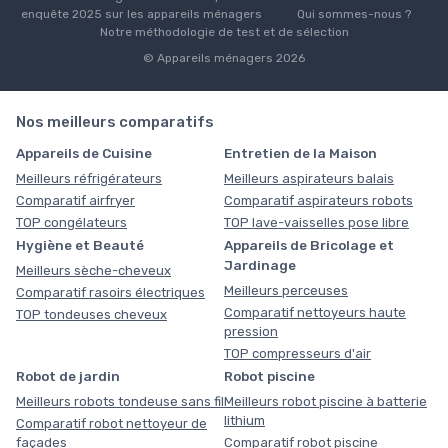
enquête 2025 sur les appareils ménagers
Qui sommes-nous ?
Notre méthodologie de test et de sélection
© Appareils ménagers 2026
Nos meilleurs comparatifs
Appareils de Cuisine
Entretien de la Maison
Meilleurs réfrigérateurs
Meilleurs aspirateurs balais
Comparatif airfryer
Comparatif aspirateurs robots
TOP congélateurs
TOP lave-vaisselles pose libre
Hygiène et Beauté
Appareils de Bricolage et
Jardinage
Meilleurs sèche-cheveux
Meilleurs perceuses
Comparatif rasoirs électriques
Comparatif nettoyeurs haute
TOP tondeuses cheveux
pression
TOP compresseurs d'air
Robot de jardin
Robot piscine
Meilleurs robots tondeuse sans fil
Meilleurs robot piscine à batterie
lithium
Comparatif robot nettoyeur de
façades
Comparatif robot piscine