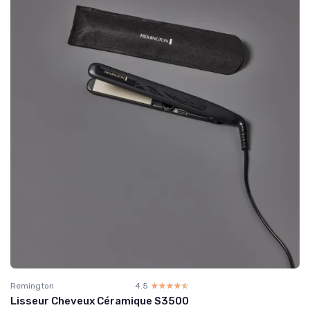
Remington
4.5
☆☆☆☆☆
★★★★★
Lisseur Cheveux Céramique S3500