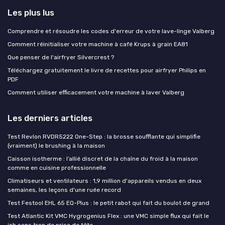
Les plus lus
Comprendre et résoudre les codes d'erreur de votre lave-linge Valberg
Comment réinitialiser votre machine à café Krups à grain EA81
Que penser de l'airfryer Silvercrest ?
Téléchargez gratuitement le livre de recettes pour airfryer Philips en
PDF
Comment utiliser efficacement votre machine à laver Valberg
Les derniers articles
Test Revlon RVDR5222 One-Step : la brosse soufflante qui simplifie
(vraiment) le brushing à la maison
Caisson isotherme : l’allié discret de la chaîne du froid à la maison
comme en cuisine professionnelle
Climatiseurs et ventilateurs : 1,9 million d'appareils vendus en deux
semaines, les leçons d'une ruée record
Test Festool EHL 65 EQ-Plus : le petit rabot qui fait du boulot de grand
Test Atlantic Kit VMC Hygrogenius Flex : une VMC simple flux qui fait le
job sans trop de prise de tête