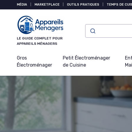
Panneau de gestion des cookies
MÉDIA
|
MARKETPLACE
|
OUTILS PRATIQUES
|
TEMPS DE CUI
LE GUIDE COMPLET POUR
APPAREILS MÉNAGERS
Gros
Petit Électroménager
Ent
Électroménager
de Cuisine
Ma