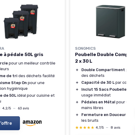
RA
SONGMICS
e à pédale 50L gris
Poubelle Double Compar
2 x 30 L
rcle
pour un meilleur contrôle
deurs
＋
Double Compartiment
pour 
des déchets
me de tri
des déchets facilité
＋
Capacité de 30 L
par compa
isme Step On
pour une
ation hygiénique
＋
Inclut 15 Sacs Poubelles
po
usage immédiat
e de 50L
idéal pour cuisine et
u
＋
Pédales en Métal
pour une 
mains libres
★
★
4,2/5
—
63 avis
＋
Fermeture en Douceur
pour
les bruits
l'offre
★★★★★
★★★★★
4,7/5
—
8 avis