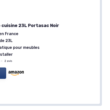
e cuisine 23L Portasac Noir
en France
de 23L
atique pour meubles
nstaller
—
2 avis