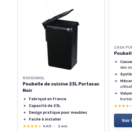
CASA PU
Poubell
＋
Couve
des o
＋
Systè
ROSSIGNOL
＋
Mécan
Poubelle de cuisine 23L Portasac
utilis
Noir
＋
Volum
burea
＋
Fabriqué en France
★★★★
★★★★
＋
Capacité de 23L
＋
Design pratique pour meubles
＋
Facile à installer
Voir 
★★★★★
★★★★★
4,4/5
—
2 avis