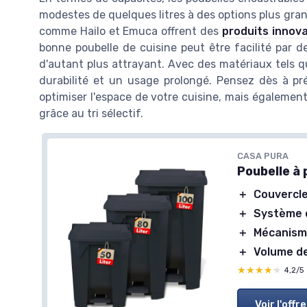
modestes de quelques litres à des options plus gra
comme Hailo et Emuca offrent des
produits innov
bonne poubelle de cuisine peut être facilité par de
d'autant plus attrayant. Avec des matériaux tels q
durabilité et un usage prolongé. Pensez dès à p
optimiser l'espace de votre cuisine, mais égalemen
grâce au tri sélectif.
CASA PURA
Poubelle à 
＋
Couvercl
＋
Système d
＋
Mécanism
＋
Volume d
★★★★★
★★★★★
4,2/5
Voir l'offre