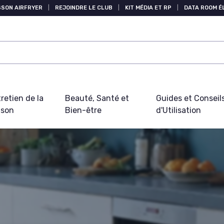
SSON AIRFRYER
|
REJOINDRE LE CLUB
|
KIT MÉDIA ET RP
|
DATA ROOM 
retien de la
Beauté, Santé et
Guides et Conseil
ison
Bien-être
d'Utilisation