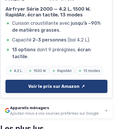
Airfryer Série 2000 — 4,2 L, 1500 W,
RapidAir, écran tactile, 13 modes
＋
Cuisson croustillante avec
jusqu’à −90%
de matières grasses
.
＋
Capacité
2–3 personnes
(bol 4,2 L).
＋
13 options
dont 9 préréglées,
écran
tactile
.
＋
4,2 L
＋
1500 W
＋
RapidAir
＋
13 modes
Voir le prix sur Amazon ↗️
Appareils ménagers
Ajoutez-nous à vos sources préférées sur Google
Les plus lus