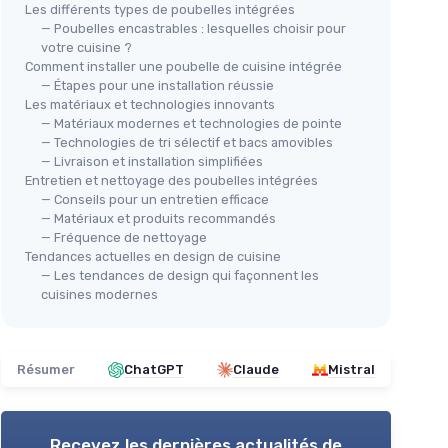
Les différents types de poubelles intégrées
— Poubelles encastrables : lesquelles choisir pour
votre cuisine ?
Comment installer une poubelle de cuisine intégrée
— Étapes pour une installation réussie
Les matériaux et technologies innovants
— Matériaux modernes et technologies de pointe
— Technologies de tri sélectif et bacs amovibles
Poubelle en plastique Acan
— Livraison et installation simplifiées
timent
Entretien et nettoyage des poubelles intégrées
Tradineur 30L
— Conseils pour un entretien efficace
＋
Légère
— Matériaux et produits recommandés
tri facile
＋
Résistante
— Fréquence de nettoyage
Tendances actuelles en design de cuisine
＋
Design pastel
ROS
rtiment
— Les tendances de design qui façonnent les
＋
Couvercle basculant
Pou
cuisines modernes
ur un
＋
Fabriquée en Espagne
Noi
＋
ouverture
Voir l'offre
＋
Résumer
ChatGPT
Claude
Mistral
 éviter
＋
＋
★★
★★
Recevez les dernières actualités de