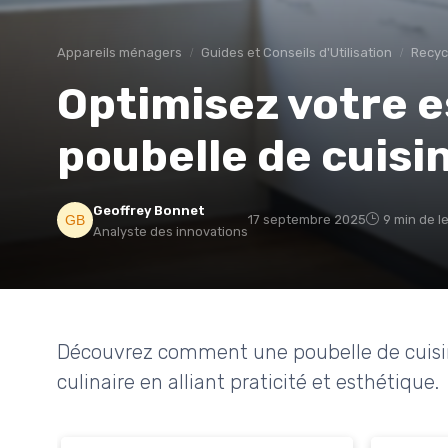
Appareils ménagers
Guides et Conseils d'Utilisation
Recyc
Optimisez votre 
poubelle de cuisi
Geoffrey Bonnet
17 septembre 2025
9 min de l
Analyste des innovations
Découvrez comment une poubelle de cuisin
culinaire en alliant praticité et esthétique.