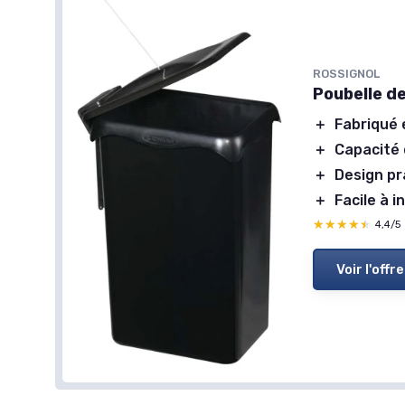
ROSSIGNOL
Poubelle d
＋
Fabriqué 
＋
Capacité 
＋
Design pr
＋
Facile à i
★★★★★
★★★★★
4,4/5
Voir l'offre