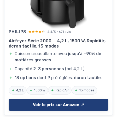
PHILIPS
★★★★★
★★★★★
4,4/5 · 671 avis
Airfryer Série 2000 — 4,2 L, 1500 W, RapidAir,
écran tactile, 13 modes
＋
Cuisson croustillante avec
jusqu’à −90% de
matières grasses
.
＋
Capacité
2–3 personnes
(bol 4,2 L).
＋
13 options
dont 9 préréglées,
écran tactile
.
＋
4,2 L
＋
1500 W
＋
RapidAir
＋
13 modes
Voir le prix sur Amazon ↗️