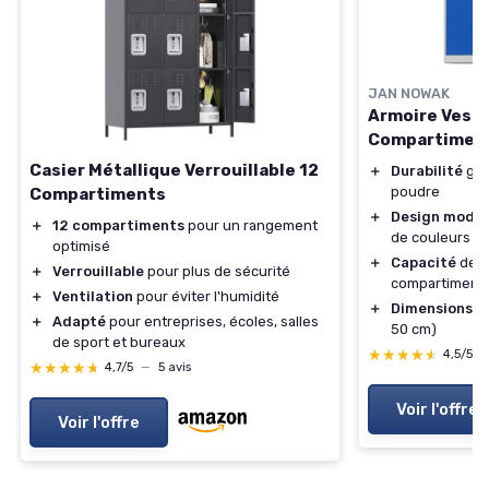
JAN NOWAK
Armoire Vesti
Compartimen
Casier Métallique Verrouillable 12
＋
Durabilité
grâ
poudre
Compartiments
＋
Design mode
＋
12 compartiments
pour un rangement
de couleurs gr
optimisé
＋
Capacité
de r
＋
Verrouillable
pour plus de sécurité
compartiment
＋
Ventilation
pour éviter l'humidité
＋
Dimensions
pr
＋
Adapté
pour entreprises, écoles, salles
50 cm)
de sport et bureaux
★★★★★
★★★★★
4,5/5
★★★★★
★★★★★
4,7/5
—
5 avis
Voir l'offre
Voir l'offre