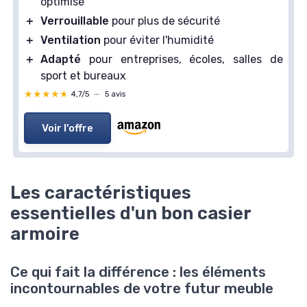
optimisé
＋
Verrouillable
pour plus de sécurité
＋
Ventilation
pour éviter l'humidité
＋
Adapté
pour entreprises, écoles, salles de
sport et bureaux
★★★★★
★★★★★
4,7/5
—
5 avis
Voir l'offre
Les caractéristiques
essentielles d'un bon casier
armoire
Ce qui fait la différence : les éléments
incontournables de votre futur meuble