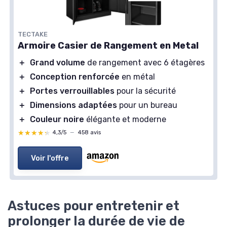
TECTAKE
Armoire Casier de Rangement en Metal
＋
Grand volume
de rangement avec 6 étagères
＋
Conception renforcée
en métal
＋
Portes verrouillables
pour la sécurité
＋
Dimensions adaptées
pour un bureau
＋
Couleur noire
élégante et moderne
★★★★★
★★★★★
4,3/5
—
458 avis
Voir l'offre
Astuces pour entretenir et
prolonger la durée de vie de