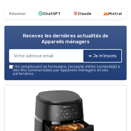
Résumer
ChatGPT
Claude
Mistral
Recevez les dernières actualités de
Appareils ménagers
➔ Je m'inscris
*
En remplissant ce formulaire, j’accepte d’être contacté(e) à
des fins commerciales par Appareils ménagers et ses
partenaires.