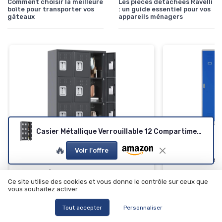
Comment choisir la meilleure
Les pièces détachées Ravelli
boîte pour transporter vos
: un guide essentiel pour vos
gâteaux
appareils ménagers
Casier Métallique Verrouillable 12 Compartiments
JAN NOWAK
🔥
Armoire Vesti
Voir l'offre
Compartimen
Casier Métallique Verrouillable 12
＋
Durabilité
grâ
Ce site utilise des cookies et vous donne le contrôle sur ceux que
poudre
Compartiments
vous souhaitez activer
＋
Design mode
＋
12 compartiments
pour un rangement
de couleurs gr
optimisé
Tout accepter
Personnaliser
＋
Capacité
de r
＋
Verrouillable
pour plus de sécurité