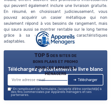
qui peuvent également inclure une livraison gratuite.
En résumé, en choisissant judicieusement, vous
pouvez acquérir un casier métallique qui non
seulement répond à vos besoins de rangement, mais
qui saura aussi se montrer rentable sur le long terme
grâce à sa durabilité et ses caractéristiques
adaptables.
TOP 5 des sites de
bons plans et promo
pour les appareils
Téléchargez gratuitement le livre blanc
ménagers
➔ Télécharger
Appareils ménagers — 2026
*
En remplissant ce formulaire, j’accepte d’être contacté(e) à
des fins commerciales par Appareils ménagers et ses
partenaires.