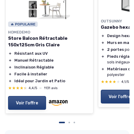
OUTSUNNY
🔥 POPULAIRE
Gazebo hexago
HOMEDEMO
＋
Design hexag
Store Balcon Rétractable
＋
Murs en maill
150x125cm Gris Claire
＋
2 portes
pour 
＋
Résistant aux UV
＋
Pieds réglabl
＋
Manuel Rétractable
sols inégaux
＋
Inclinaison Réglable
＋
Matériaux du
＋
Facile à installer
polyester
＋
Idéal pour Jardin et Patio
★★★★★
★★★★★
4,1/5
—
★★★★★
★★★★★
4,4/5
—
1131 avis
Voir l'offre
Voir l'offre