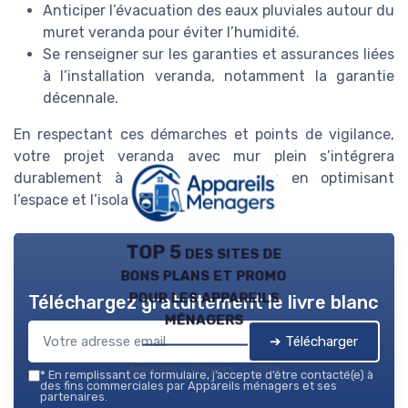
Anticiper l’évacuation des eaux pluviales autour du
muret veranda pour éviter l’humidité.
Se renseigner sur les garanties et assurances liées
à l’installation veranda, notamment la garantie
décennale.
En respectant ces démarches et points de vigilance,
votre projet veranda avec mur plein s’intégrera
durablement à votre maison, tout en optimisant
l’espace et l’isolation.
TOP 5 des sites de
bons plans et promo
pour les appareils
Téléchargez gratuitement le livre blanc
ménagers
➔ Télécharger
Appareils ménagers — 2026
*
En remplissant ce formulaire, j’accepte d’être contacté(e) à
des fins commerciales par Appareils ménagers et ses
partenaires.