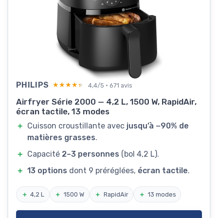
PHILIPS
★★★★★
★★★★★
4,4/5 · 671 avis
Airfryer Série 2000 — 4,2 L, 1500 W, RapidAir,
écran tactile, 13 modes
＋
Cuisson croustillante avec
jusqu’à −90% de
matières grasses
.
＋
Capacité
2–3 personnes
(bol 4,2 L).
＋
13 options
dont 9 préréglées,
écran tactile
.
＋
4,2 L
＋
1500 W
＋
RapidAir
＋
13 modes