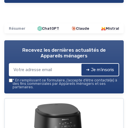
Résumer
ChatGPT
Claude
Mistral
Recevez les dernières actualités de
Appareils ménagers
➔ Je m'inscris
*
En remplissant ce formulaire, j’accepte d’être contacté(e) à
des fins commerciales par Appareils ménagers et ses
partenaires.