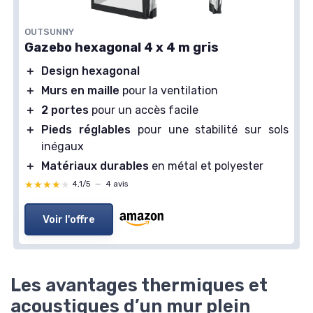
OUTSUNNY
Gazebo hexagonal 4 x 4 m gris
＋
Design hexagonal
＋
Murs en maille
pour la ventilation
＋
2 portes
pour un accès facile
＋
Pieds réglables
pour une stabilité sur sols
inégaux
＋
Matériaux durables
en métal et polyester
★★★★★
★★★★★
4,1/5
—
4 avis
Voir l'offre
Les avantages thermiques et
acoustiques d’un mur plein