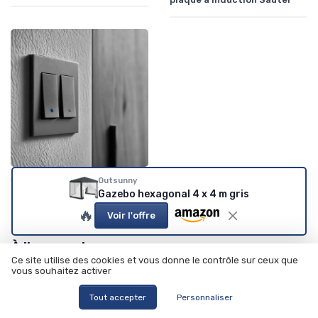
•
Conseils d'Entretien
20/07/2025
Outsunny
Gazebo hexagonal 4 x 4 m gris
Comprendre la position de
l'interrupteur : i ou o
🔥
Voir l'offre
À lire aussi
Ce site utilise des cookies et vous donne le contrôle sur ceux que
vous souhaitez activer
Tout accepter
Personnaliser