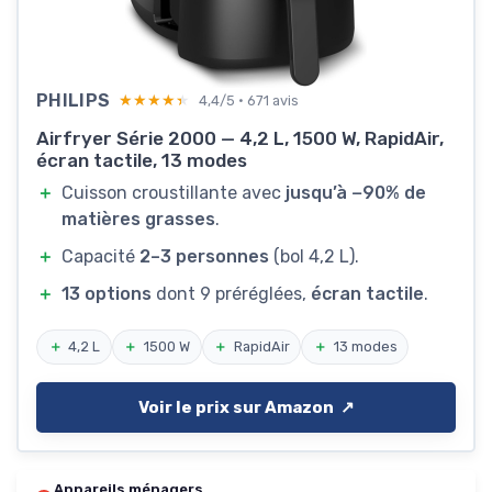
PHILIPS
★★★★★
★★★★★
4,4/5 · 671 avis
Airfryer Série 2000 — 4,2 L, 1500 W, RapidAir,
écran tactile, 13 modes
＋
Cuisson croustillante avec
jusqu’à −90% de
matières grasses
.
＋
Capacité
2–3 personnes
(bol 4,2 L).
＋
13 options
dont 9 préréglées,
écran tactile
.
＋
4,2 L
＋
1500 W
＋
RapidAir
＋
13 modes
Voir le prix sur Amazon ↗️
Appareils ménagers