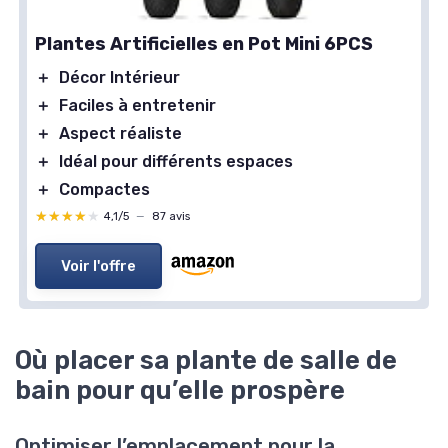
Plantes Artificielles en Pot Mini 6PCS
＋
Décor Intérieur
＋
Faciles à entretenir
＋
Aspect réaliste
＋
Idéal pour différents espaces
＋
Compactes
★★★★★
★★★★★
4,1/5
—
87 avis
Voir l'offre
Où placer sa plante de salle de
bain pour qu’elle prospère
Optimiser l’emplacement pour la