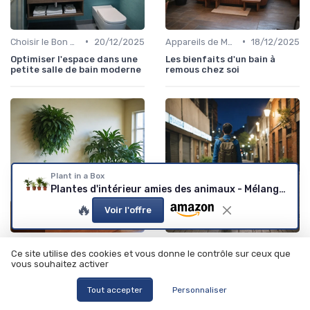
•
•
Choisir le Bon Appareil
20/12/2025
Appareils de Massage
18/12/2025
Optimiser l'espace dans une
Les bienfaits d'un bain à
petite salle de bain moderne
remous chez soi
Plant in a Box
Plantes d'intérieur amies des animaux - Mélange de 4
🔥
Voir l'offre
•
•
Choisir le Bon Appareil
13/06/2025
Choisir le Bon Appareil
11/06/2025
Ce site utilise des cookies et vous donne le contrôle sur ceux que
Choisir la meilleure fontaine
Choisir le meilleur sac à dos
vous souhaitez activer
à eau pour votre maison
pour le travail des hommes
Tout accepter
Personnaliser