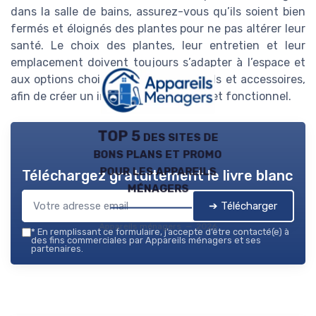
dans la salle de bains, assurez-vous qu’ils soient bien
fermés et éloignés des plantes pour ne pas altérer leur
santé. Le choix des plantes, leur entretien et leur
emplacement doivent toujours s’adapter à l’espace et
aux options choisies pour vos appareils et accessoires,
afin de créer un intérieur harmonieux et fonctionnel.
TOP 5 des sites de
bons plans et promo
pour les appareils
Téléchargez gratuitement le livre blanc
ménagers
➔ Télécharger
Appareils ménagers — 2026
*
En remplissant ce formulaire, j’accepte d’être contacté(e) à
des fins commerciales par Appareils ménagers et ses
partenaires.