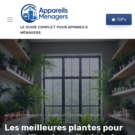
Panneau de gestion des cookies
TOPs
LE GUIDE COMPLET POUR APPAREILS
MÉNAGERS
Appareils ménagers
Guides et Conseils d'Utilisation
Conseils d'Ent
Les meilleures plantes pour