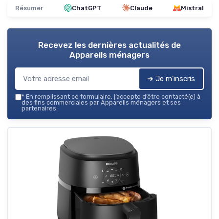
Résumer
ChatGPT
Claude
Mistral
Recevez les dernières actualités de
Appareils ménagers
➔ Je m'inscris
*
En remplissant ce formulaire, j’accepte d’être contacté(e) à
des fins commerciales par Appareils ménagers et ses
partenaires.