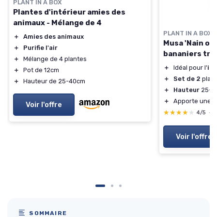
PLANT IN A BOX
Plantes d'intérieur amies des
animaux - Mélange de 4
PLANT IN A BOX
＋
Amies des animaux
Musa 'Nain ori
＋
Purifie l'air
bananiers tro
＋
Mélange de 4 plantes
＋
Idéal pour l'
int
＋
Pot de 12cm
＋
Set de 2
plan
＋
Hauteur de 25-40cm
＋
Hauteur
25-4
＋
Apporte une 
Voir l'offre
★★★★★
★★★★★
4/5
—
Voir l'offre
SOMMAIRE