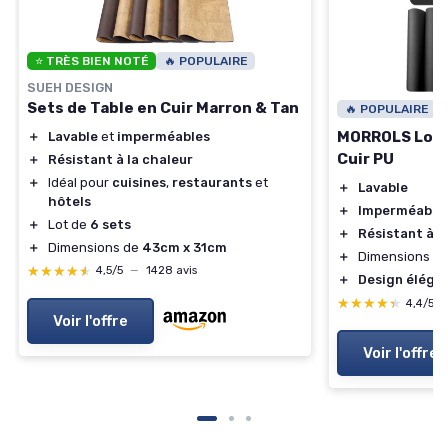
⭐ TRÈS BIEN NOTÉ
🔥 POPULAIRE
SUEH DESIGN
Sets de Table en Cuir Marron & Tan
🔥 POPULAIRE
MORROLS Lot d
＋
Lavable
et
imperméables
Cuir PU
＋
Résistant à la chaleur
＋
Idéal pour
cuisines
,
restaurants
et
＋
Lavable
hôtels
＋
Imperméable
＋
Lot de
6 sets
＋
Résistant à l
＋
Dimensions de
43cm x 31cm
＋
Dimensions : 
★★★★★
★★★★★
4,5/5
—
1428 avis
＋
Design éléga
★★★★★
★★★★★
4,4/5
Voir l'offre
Voir l'offre