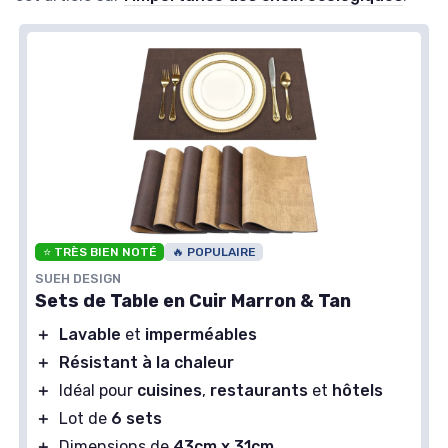
⭐ TRÈS BIEN NOTÉ
🔥 POPULAIRE
SUEH DESIGN
Sets de Table en Cuir Marron & Tan
＋
Lavable
et
imperméables
＋
Résistant à la chaleur
＋
Idéal pour
cuisines
,
restaurants
et
hôtels
＋
Lot de
6 sets
＋
Dimensions de
43cm x 31cm