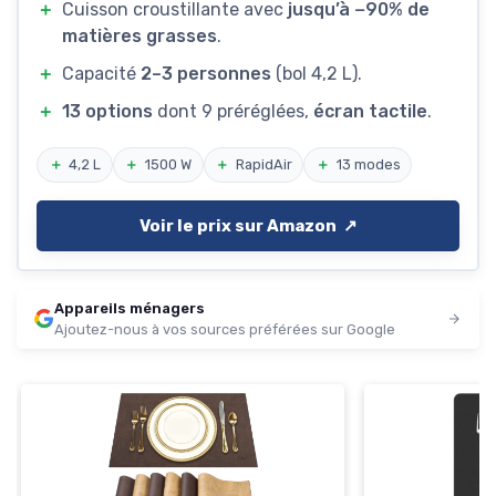
＋
Cuisson croustillante avec
jusqu’à −90% de
matières grasses
.
＋
Capacité
2–3 personnes
(bol 4,2 L).
＋
13 options
dont 9 préréglées,
écran tactile
.
＋
4,2 L
＋
1500 W
＋
RapidAir
＋
13 modes
Voir le prix sur Amazon ↗️
Appareils ménagers
Ajoutez-nous à vos sources préférées sur Google