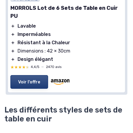
MORROLS Lot de 6 Sets de Table en Cuir
PU
＋
Lavable
＋
Imperméables
＋
Résistant à la Chaleur
＋
Dimensions : 42 × 30cm
＋
Design élégant
★★★★★
★★★★★
4,4/5
—
2470 avis
Voir l'offre
Les différents styles de sets de
table en cuir