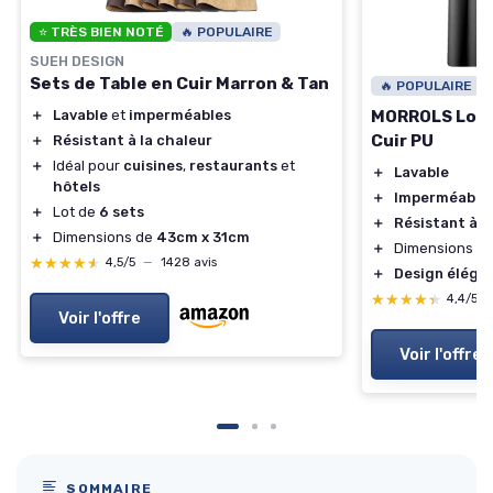
⭐ TRÈS BIEN NOTÉ
🔥 POPULAIRE
SUEH DESIGN
Sets de Table en Cuir Marron & Tan
🔥 POPULAIRE
MORROLS Lot d
＋
Lavable
et
imperméables
Cuir PU
＋
Résistant à la chaleur
＋
Idéal pour
cuisines
,
restaurants
et
＋
Lavable
hôtels
＋
Imperméable
＋
Lot de
6 sets
＋
Résistant à l
＋
Dimensions de
43cm x 31cm
＋
Dimensions : 
★★★★★
★★★★★
4,5/5
—
1428 avis
＋
Design éléga
★★★★★
★★★★★
4,4/5
Voir l'offre
Voir l'offre
SOMMAIRE