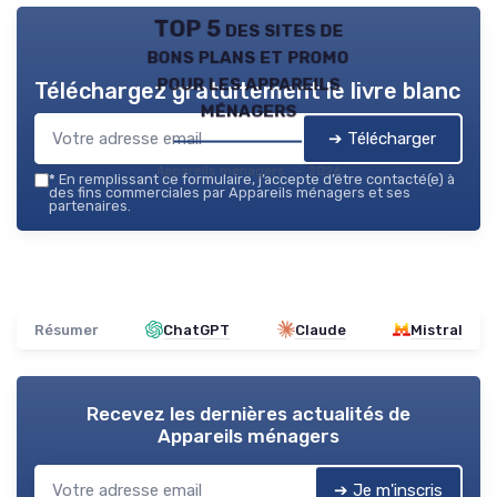
TOP 5 des sites de
bons plans et promo
pour les appareils
Téléchargez gratuitement le livre blanc
ménagers
➔ Télécharger
Appareils ménagers — 2026
*
En remplissant ce formulaire, j’accepte d’être contacté(e) à
des fins commerciales par Appareils ménagers et ses
partenaires.
Résumer
ChatGPT
Claude
Mistral
Recevez les dernières actualités de
Appareils ménagers
➔ Je m'inscris