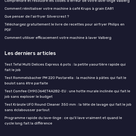
Comprendre et résoudre les codes d'erreur de votre lave-linge Valberg
Comment réinitialiser votre machine à café Krups à grain EA81
Que penser de l'airfryer Silvercrest ?
Téléchargez gratuitement le livre de recettes pour airfryer Philips en
PDF
Comment utiliser efficacement votre machine à laver Valberg
Les derniers articles
Test Tefal Multi Delices Express 6 pots : la petite yaourtière rapide qui
fait le job
Test Rommelsbacher PM 220 Pastarella : la machine à pâtes qui fait le
boulot sans être parfaite
Test Comfee CH90J64ET4A2B2-EU : une hotte murale inclinée qui fait le
job sans exploser le budget
Test Kränzle UFO Round Cleaner 350 mm : la tête de lavage qui fait le job
sans éclabousser partout
Programme rapide du lave-linge : ce qu'il lave vraiment et quand le
cycle long fait la différence