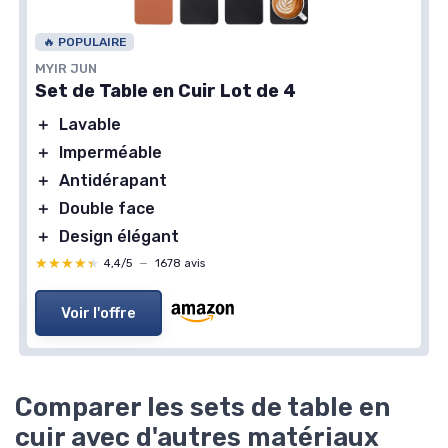
🔥 POPULAIRE
MYIR JUN
Set de Table en Cuir Lot de 4
＋
Lavable
＋
Imperméable
＋
Antidérapant
＋
Double face
＋
Design élégant
★★★★★
★★★★★
4,4/5
—
1678 avis
Voir l'offre
Comparer les sets de table en
cuir avec d'autres matériaux