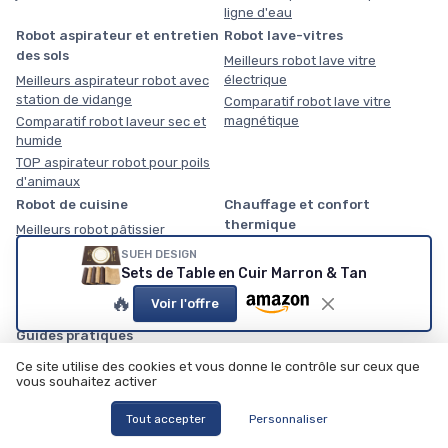
ligne d'eau
Robot aspirateur et entretien
Robot lave-vitres
des sols
Meilleurs robot lave vitre
électrique
Meilleurs aspirateur robot avec
station de vidange
Comparatif robot lave vitre
magnétique
Comparatif robot laveur sec et
humide
TOP aspirateur robot pour poils
d'animaux
Robot de cuisine
Chauffage et confort
thermique
Meilleurs robot pâtissier
multifonction
Meilleurs pompes à chaleur air-
SUEH DESIGN
air
Comparatif robot pâtissier avec
Sets de Table en Cuir Marron & Tan
bol
Comparatif chauffages d'appoint
🔥
Voir l'offre
TOP robot cuisine connecté
TOP sèche-serviettes
Guides pratiques
Temps de cuisson airfryer
Ce site utilise des cookies et vous donne le contrôle sur ceux que
vous souhaitez activer
Réinitialiser un lave-linge
Symboles du lave-linge
Tout accepter
Personnaliser
Symboles du lave-vaisselle