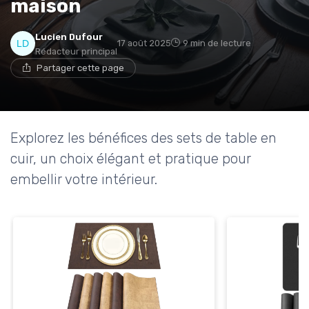
maison
* En m'inscrivant, j'accepte de recevoir la newsletter
Lucien Dufour
17 août 2025
9 min de lecture
d'Appareils Ménagers et les offres de ses partenaires.
Rédacteur principal
Partager cette page
Explorez les bénéfices des sets de table en
cuir, un choix élégant et pratique pour
embellir votre intérieur.