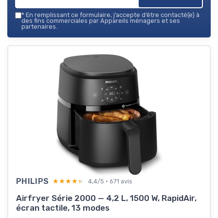
*
En remplissant ce formulaire, j’accepte d’être contacté(e) à
des fins commerciales par Appareils ménagers et ses
partenaires.
PHILIPS
★★★★★
★★★★★
4,4/5 · 671 avis
Airfryer Série 2000 — 4,2 L, 1500 W, RapidAir,
écran tactile, 13 modes