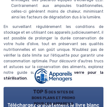
Contrairement aux ampoules traditionnelles,
celles-ci génèrent moins de chaleur, minimisant
ainsi les facteurs de dégradation dus à la lumière.
En surveillant régulièrement les conditions de
stockage et en utilisant ces appareils judicieusement, il
est possible de prolonger la durée conservation de
votre huile d'olive, tout en préservant ses qualités
nutritionnelles et son goût unique. N'oubliez pas de
vérifier la date limite sur l'étiquette pour garantir une
consommation optimale. Pour découvrir d'autres trucs
et astuces sur la conservation des aliments, explorez
notre guide sur les
bocaux en verre pour la
stérilisation
.
TOP 5 des sites de
bons plans et promo
pour les appareils
Téléchargez gratuitement le livre blanc