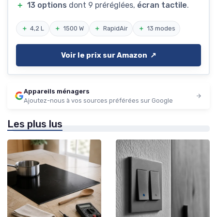
＋
13 options
dont 9 préréglées,
écran tactile
.
＋
4,2 L
＋
1500 W
＋
RapidAir
＋
13 modes
Voir le prix sur Amazon ↗️
Appareils ménagers
Ajoutez-nous à vos sources préférées sur Google
Les plus lus