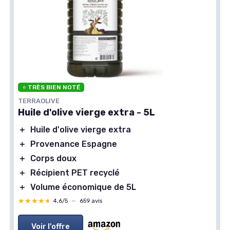
⭐ TRÈS BIEN NOTÉ
TERRAOLIVE
Huile d'olive vierge extra - 5L
＋
Huile d'olive vierge extra
＋
Provenance Espagne
＋
Corps doux
＋
Récipient PET recyclé
＋
Volume économique de 5L
★★★★★
★★★★★
4,6/5
—
659 avis
Voir l'offre