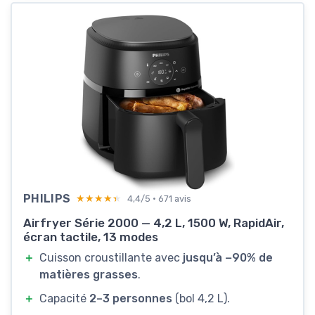
PHILIPS
★★★★★
★★★★★
4,4/5 · 671 avis
Airfryer Série 2000 — 4,2 L, 1500 W, RapidAir,
écran tactile, 13 modes
＋
Cuisson croustillante avec
jusqu’à −90% de
matières grasses
.
＋
Capacité
2–3 personnes
(bol 4,2 L).