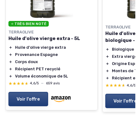
⭐ TRÈS BIEN NOTÉ
TERRAOLIVE
TERRAOLIVE
Huile d'olive 
Huile d'olive vierge extra - 5L
biologique - 5
＋
Huile d'olive vierge extra
＋
Biologique
＋
Provenance Espagne
＋
Extra vierge
＋
Corps doux
＋
Origine Espa
＋
Récipient PET recyclé
＋
Montes de To
＋
Volume économique de 5L
＋
Récipient en 
★★★★★
★★★★★
4,6/5
—
659 avis
★★★★★
★★★★★
4,6/5
Voir l'offre
Voir l'offre