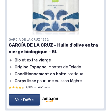
GARCÍA DE LA CRUZ 1872
GARCÍA DE LA CRUZ - Huile d'olive extra
vierge biologique - 5L
＋
Bio
et
extra vierge
＋
Origine Espagne
, Montes de Toledo
＋
Conditionnement en boîte
pratique
＋
Corps lisse
pour une cuisson légère
★★★★★
★★★★★
4,3/5
—
460 avis
Voir l'offre