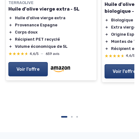
TERRAOLIVE
Huile d'olive 
Huile d'olive vierge extra - 5L
biologique - 5
＋
Huile d'olive vierge extra
＋
Biologique
＋
Provenance Espagne
＋
Extra vierge
＋
Corps doux
＋
Origine Espa
＋
Récipient PET recyclé
＋
Montes de To
＋
Volume économique de 5L
＋
Récipient en 
★★★★★
★★★★★
4,6/5
—
659 avis
★★★★★
★★★★★
4,6/5
Voir l'offre
Voir l'offre