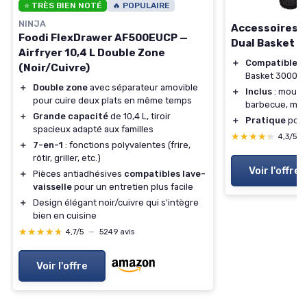
⭐ TRÈS BIEN NOTÉ
🔥 POPULAIRE
NINJA
Accessoires p
Foodi FlexDrawer AF500EUCP —
Dual Basket 3
Airfryer 10,4 L Double Zone
＋
Compatible
av
(Noir/Cuivre)
Basket 3000 S
＋
Double zone
avec séparateur amovible
＋
Inclus
: moule 
pour cuire deux plats en même temps
barbecue, moul
＋
Grande capacité
de 10,4 L, tiroir
＋
Pratique
pour
spacieux adapté aux familles
★★★★★
★★★★★
4,3/5
＋
7-en-1
: fonctions polyvalentes (frire,
rôtir, griller, etc.)
Voir l'offre
＋
Pièces antiadhésives
compatibles lave-
vaisselle
pour un entretien plus facile
＋
Design élégant noir/cuivre qui s'intègre
bien en cuisine
★★★★★
★★★★★
4,7/5
—
5249 avis
Voir l'offre