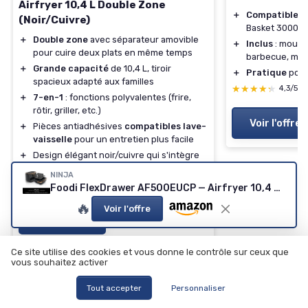
Airfryer 10,4 L Double Zone
＋
Compatible
av
(Noir/Cuivre)
Basket 3000 S
＋
Double zone
avec séparateur amovible
＋
Inclus
: moule 
pour cuire deux plats en même temps
barbecue, moul
＋
Grande capacité
de 10,4 L, tiroir
＋
Pratique
pour
spacieux adapté aux familles
★★★★★
★★★★★
4,3/5
＋
7-en-1
: fonctions polyvalentes (frire,
rôtir, griller, etc.)
Voir l'offre
＋
Pièces antiadhésives
compatibles lave-
vaisselle
pour un entretien plus facile
＋
Design élégant noir/cuivre qui s'intègre
bien en cuisine
NINJA
★★★★★
★★★★★
4,7/5
—
5249 avis
Foodi FlexDrawer AF500EUCP — Airfryer 10,4 L Double Zone (Noir/Cuivre)
🔥
Voir l'offre
Voir l'offre
Ce site utilise des cookies et vous donne le contrôle sur ceux que
vous souhaitez activer
Tout accepter
Personnaliser