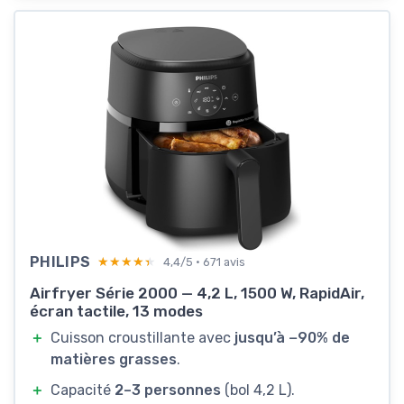
PHILIPS
★★★★★
★★★★★
4,4/5 · 671 avis
Airfryer Série 2000 — 4,2 L, 1500 W, RapidAir,
écran tactile, 13 modes
＋
Cuisson croustillante avec
jusqu’à −90% de
matières grasses
.
＋
Capacité
2–3 personnes
(bol 4,2 L).