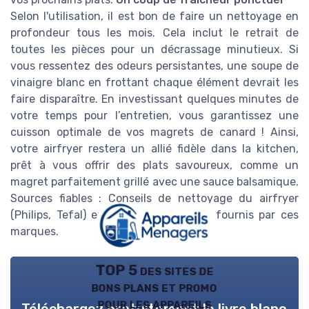
Selon l'utilisation, il est bon de faire un nettoyage en
profondeur tous les mois. Cela inclut le retrait de
toutes les pièces pour un décrassage minutieux. Si
vous ressentez des odeurs persistantes, une soupe de
vinaigre blanc en frottant chaque élément devrait les
faire disparaître. En investissant quelques minutes de
votre temps pour l’entretien, vous garantissez une
cuisson optimale de vos magrets de canard ! Ainsi,
votre airfryer restera un allié fidèle dans la kitchen,
prêt à vous offrir des plats savoureux, comme un
magret parfaitement grillé avec une sauce balsamique.
Sources fiables : Conseils de nettoyage du airfryer
(Philips, Tefal) et guides d’utilisation fournis par ces
marques.
TOP 5 des sites de
bons plans et promo
pour les appareils
Téléchargez gratuitement le livre blanc