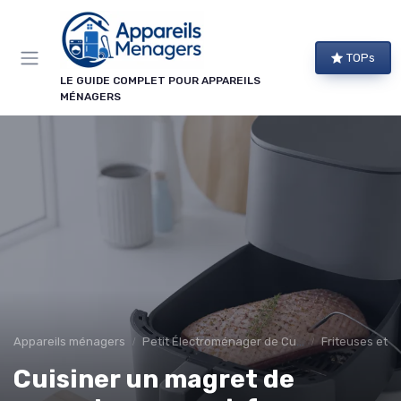
Panneau de gestion des cookies
TOPs
LE GUIDE COMPLET POUR APPAREILS
MÉNAGERS
Appareils ménagers
Petit Électroménager de Cuisine
Friteuses et C
Cuisiner un magret de
→ Je m'abonne