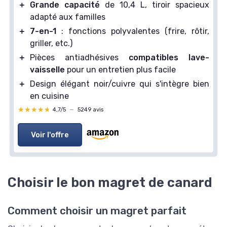
＋
Grande capacité
de 10,4 L, tiroir spacieux
adapté aux familles
＋
7-en-1
: fonctions polyvalentes (frire, rôtir,
griller, etc.)
＋
Pièces antiadhésives
compatibles lave-
vaisselle
pour un entretien plus facile
＋
Design élégant noir/cuivre qui s'intègre bien
en cuisine
★★★★★
★★★★★
4,7/5
—
5249 avis
Voir l'offre
Choisir le bon magret de canard
Comment choisir un magret parfait