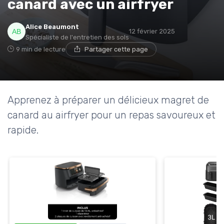
canard avec un airfryer
* En m'inscrivant, j'accepte de recevoir la newsletter
Alice Beaumont
12 février 2025
d'Appareils Ménagers et les offres de ses partenaires.
Spécialiste de l'entretien des sols
9 min de lecture
Partager cette page
Apprenez à préparer un délicieux magret de
canard au airfryer pour un repas savoureux et
rapide.