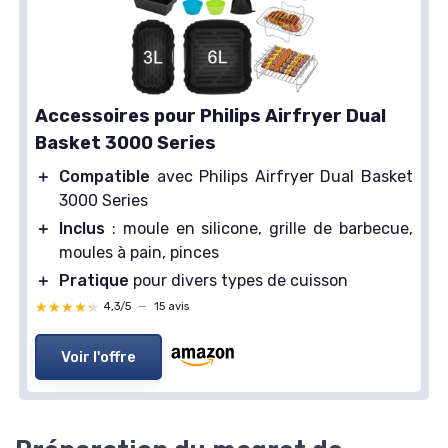
Accessoires pour Philips Airfryer Dual
Basket 3000 Series
＋
Compatible
avec Philips Airfryer Dual Basket
3000 Series
＋
Inclus
: moule en silicone, grille de barbecue,
moules à pain, pinces
＋
Pratique
pour divers types de cuisson
★★★★★
★★★★★
4,3/5
—
15 avis
Voir l'offre