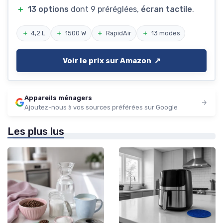
＋
13 options
dont 9 préréglées,
écran tactile
.
＋
4,2 L
＋
1500 W
＋
RapidAir
＋
13 modes
Voir le prix sur Amazon ↗️
Appareils ménagers
Ajoutez-nous à vos sources préférées sur Google
Les plus lus