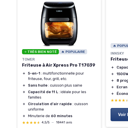
🔥 POPU
⭐ TRÈS BIEN NOTÉ
🔥 POPULAIRE
INNSKY
Friteus
TOWER
ter
Friteuse à Air Xpress Pro T17039
＋
Capac
＋
5-en-1
: multifonctionnelle pour
＋
1500
friteuse, four, grill, etc.
＋
8 pro
＋
Sans huile
: cuisson plus saine
＋
Ecran
er la
＋
Capacité de 11 L
: idéale pour les
＋
Écono
familles
ud,
★★★★
★★★★
＋
Circulation d'air rapide
: cuisson
uniforme
Voir 
＋
Minuterie de
60 minutes
★★★★★
★★★★★
4,5/5
—
18441 avis
ins