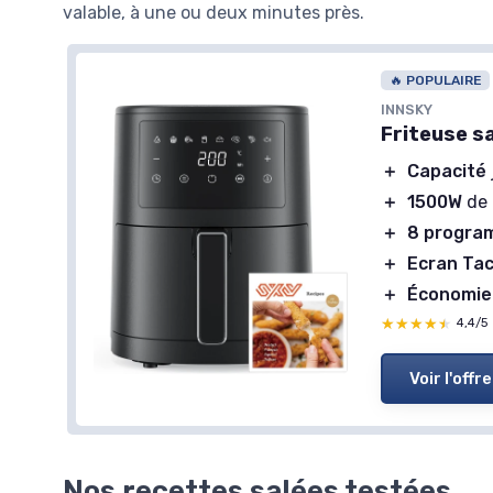
valable, à une ou deux minutes près.
🔥 POPULAIRE
INNSKY
Friteuse sa
＋
Capacité
＋
1500W
de 
＋
8 progra
＋
Ecran Tac
＋
Économie
★★★★★
★★★★★
4,4/5
Voir l'offre
Nos recettes salées testées