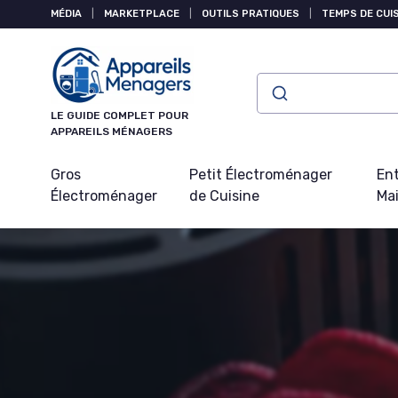
Panneau de gestion des cookies
MÉDIA
|
MARKETPLACE
|
OUTILS PRATIQUES
|
TEMPS DE CUI
LE GUIDE COMPLET POUR
APPAREILS MÉNAGERS
Gros
Petit Électroménager
Ent
Électroménager
de Cuisine
Ma