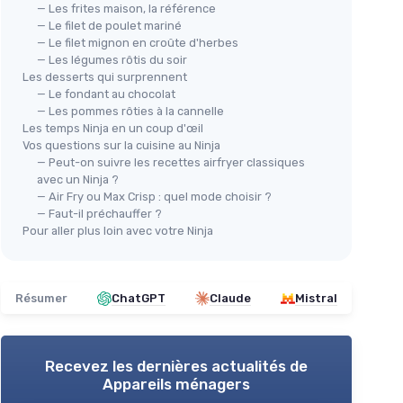
— Les frites maison, la référence
— Le filet de poulet mariné
— Le filet mignon en croûte d'herbes
— Les légumes rôtis du soir
Les desserts qui surprennent
— Le fondant au chocolat
— Les pommes rôties à la cannelle
Les temps Ninja en un coup d'œil
🔥
Vos questions sur la cuisine au Ninja
— Peut-on suivre les recettes airfryer classiques
⭐ TRÈS BIEN NOTÉ
🔥 POPULAIRE
INN
avec un Ninja ?
Fri
TOWER
I-Master
— Air Fry ou Max Crisp : quel mode choisir ?
Friteuse à Air Xpress Pro T17039
＋
— Faut-il préchauffer ?
＋
5-en-1
: multifonctionnelle pour
Pour aller plus loin avec votre Ninja
＋
6
friteuse, four, grill, etc.
＋
＋
Sans huile
: cuisson plus saine
＋
rveiller la
＋
Capacité de 11 L
: idéale pour les
＋
Résumer
ChatGPT
Claude
Mistral
familles
ir chaud,
★★
★★
＋
Circulation d'air rapide
: cuisson
uniforme
on de
Recevez les dernières actualités de
＋
Minuterie de
60 minutes
Appareils ménagers
★★★★★
★★★★★
4,5/5
—
18441 avis
us sains