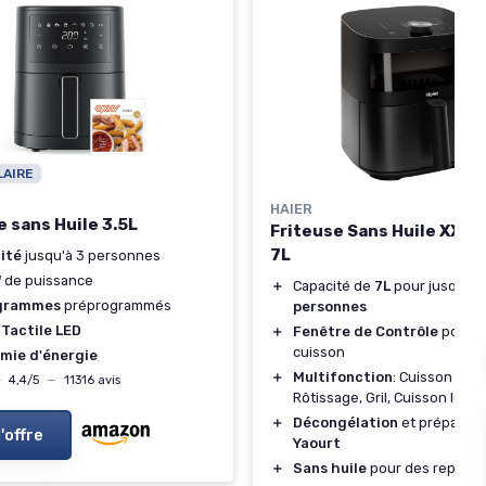
LAIRE
HAIER
e sans Huile 3.5L
Friteuse Sans Huile XXL 
7L
ité
jusqu'à 3 personnes
W
de puissance
＋
Capacité de
7L
pour jusqu'à
grammes
préprogrammés
personnes
 Tactile LED
＋
Fenêtre de Contrôle
pour su
cuisson
mie d'énergie
＋
Multifonction
: Cuisson à l'a
★
★
4,4/5
—
11316 avis
Rôtissage, Gril, Cuisson lente
＋
Décongélation
et préparati
l'offre
Yaourt
＋
Sans huile
pour des repas pl