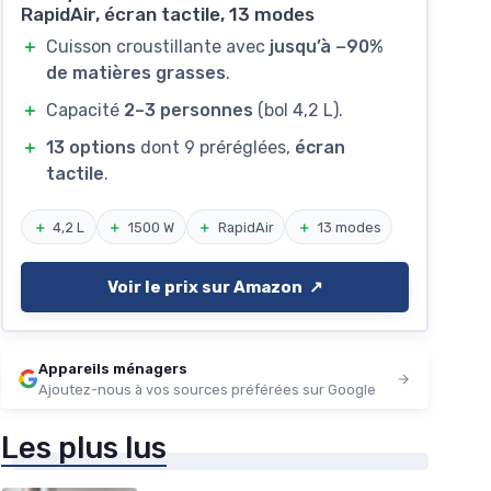
RapidAir, écran tactile, 13 modes
＋
Cuisson croustillante avec
jusqu’à −90%
de matières grasses
.
＋
Capacité
2–3 personnes
(bol 4,2 L).
＋
13 options
dont 9 préréglées,
écran
tactile
.
＋
4,2 L
＋
1500 W
＋
RapidAir
＋
13 modes
Voir le prix sur Amazon ↗️
Appareils ménagers
Ajoutez-nous à vos sources préférées sur Google
Les plus lus