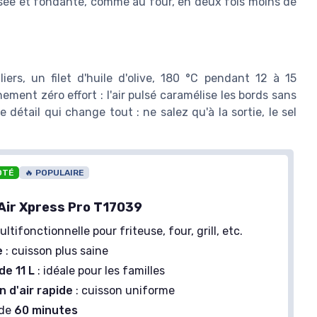
osée et fondante, comme au four, en deux fois moins de
ers, un filet d'huile d'olive, 180 °C pendant 12 à 15
ment zéro effort : l'air pulsé caramélise les bords sans
tail qui change tout : ne salez qu'à la sortie, le sel
OTÉ
🔥 POPULAIRE
 Air Xpress Pro T17039
ultifonctionnelle pour friteuse, four, grill, etc.
e
: cuisson plus saine
de 11 L
: idéale pour les familles
n d'air rapide
: cuisson uniforme
 de
60 minutes