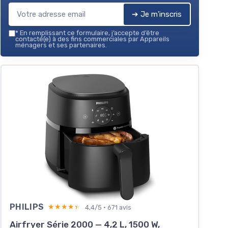
➔ Je m'inscris
Voir l'offre
*
En remplissant ce formulaire, j’accepte d’être
contacté(e) à des fins commerciales par Appareils
ménagers et ses partenaires.
PHILIPS
★★★★★
★★★★★
4,4/5 · 671 avis
Airfryer Série 2000 — 4,2 L, 1500 W,