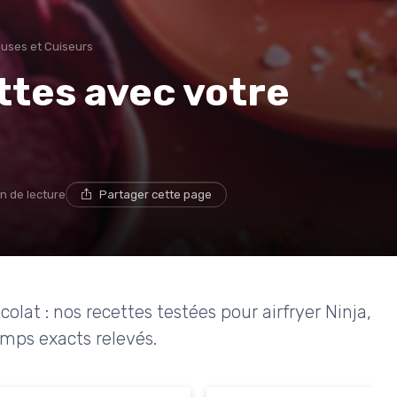
euses et Cuiseurs
ttes avec votre
n de lecture
Partager cette page
olat : nos recettes testées pour airfryer Ninja,
emps exacts relevés.