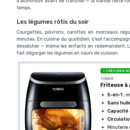
d'aluminium avant de trancher — la viande reste r
temps.
Les légumes rôtis du soir
Courgettes, poivrons, carottes en morceaux réguli
minutes. En cuisine du quotidien, c'est l'accompagne
dessécher — même les enfants en redemandent. Le dé
fait dégorger les légumes en cours de cuisson.
⭐ TRÈS BIEN N
TOWER
Friteuse à
＋
5-en-1
: m
＋
Sans huil
＋
Capacité 
＋
Circulatio
＋
Minuterie