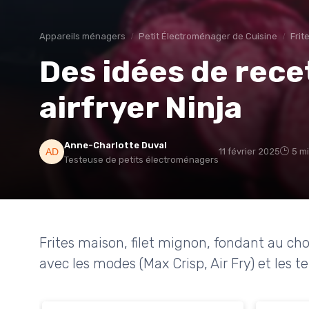
Appareils ménagers
Petit Électroménager de Cuisine
Frit
Des idées de rece
airfryer Ninja
Anne-Charlotte Duval
11 février 2025
5 mi
Testeuse de petits électroménagers
Frites maison, filet mignon, fondant au choc
avec les modes (Max Crisp, Air Fry) et les t