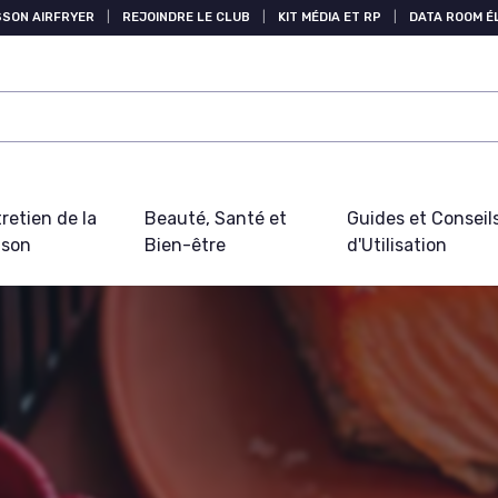
SSON AIRFRYER
|
REJOINDRE LE CLUB
|
KIT MÉDIA ET RP
|
DATA ROOM 
retien de la
Beauté, Santé et
Guides et Conseil
ison
Bien-être
d'Utilisation