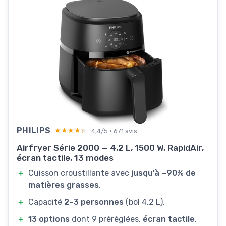
PHILIPS
★★★★★
★★★★★
4,4/5 · 671 avis
Airfryer Série 2000 — 4,2 L, 1500 W, RapidAir,
écran tactile, 13 modes
＋
Cuisson croustillante avec
jusqu’à −90% de
matières grasses
.
＋
Capacité
2–3 personnes
(bol 4,2 L).
＋
13 options
dont 9 préréglées,
écran tactile
.