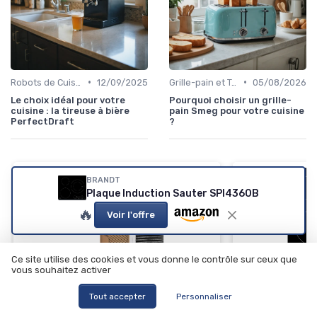
•
•
Robots de Cuisine
12/09/2025
Grille-pain et Toasteurs
05/08/2026
Le choix idéal pour votre
Pourquoi choisir un grille-
cuisine : la tireuse à bière
pain Smeg pour votre cuisine
PerfectDraft
?
BRANDT
Plaque Induction Sauter SPI4360B
🔥
Voir l'offre
Ce site utilise des cookies et vous donne le contrôle sur ceux que
⭐ TRÈS BIEN NO
vous souhaitez activer
BRANDT
Plaque Induct
Tout accepter
Personnaliser
🔥 POPULAIRE