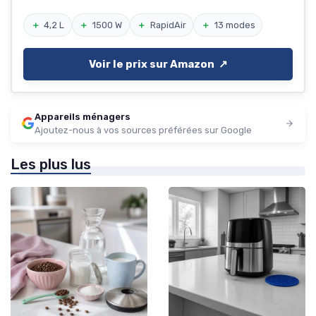
＋
4,2 L
＋
1500 W
＋
RapidAir
＋
13 modes
Voir le prix sur Amazon ↗️
Appareils ménagers
Ajoutez-nous à vos sources préférées sur Google
Les plus lus