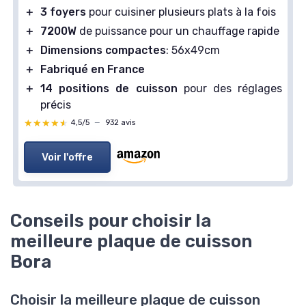
＋
3 foyers
pour cuisiner plusieurs plats à la fois
＋
7200W
de puissance pour un chauffage rapide
＋
Dimensions compactes
: 56x49cm
＋
Fabriqué en France
＋
14 positions de cuisson
pour des réglages
précis
★★★★★
★★★★★
4,5/5
—
932 avis
Voir l'offre
Conseils pour choisir la
meilleure plaque de cuisson
Bora
Choisir la meilleure plaque de cuisson