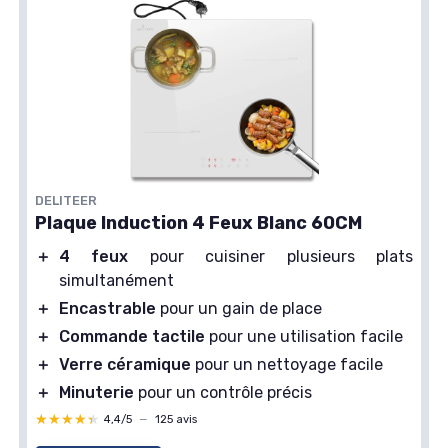
DELITEER
Plaque Induction 4 Feux Blanc 60CM
＋
4 feux
pour cuisiner plusieurs plats
simultanément
＋
Encastrable
pour un gain de place
＋
Commande tactile
pour une utilisation facile
＋
Verre céramique
pour un nettoyage facile
＋
Minuterie
pour un contrôle précis
★★★★★
★★★★★
4,4/5
—
125 avis