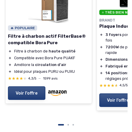
⭐ TRÈS BIEN NO
BRANDT
Plaque Induct
🔥 POPULAIRE
＋
3 foyers
pour c
Filtre à charbon actif FilterBase®
fois
compatible Bora Pure
＋
7200W
de pui
＋
Filtre à charbon de
haute qualité
rapide
＋
Compatible avec Bora Pure PUAKF
＋
Dimensions 
＋
Améliore la
circulation d'air
＋
Fabriqué en 
＋
Idéal pour plaques PURU ou PUXU
＋
14 positions 
★★★★★
★★★★★
réglages préci
4,3/5
—
1599 avis
★★★★★
★★★★★
4,5/5
Voir l'offre
Voir l'offre