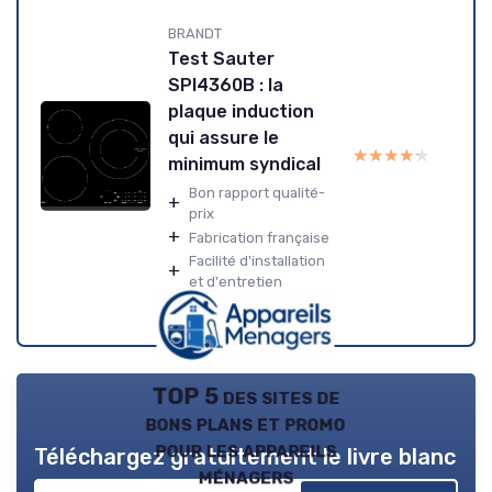
BRANDT
Test Sauter
SPI4360B : la
plaque induction
qui assure le
★★★★★
★★★★★
minimum syndical
Bon rapport qualité-
+
prix
+
Fabrication française
Facilité d'installation
+
et d'entretien
TOP 5 des sites de
bons plans et promo
pour les appareils
Téléchargez gratuitement le livre blanc
ménagers