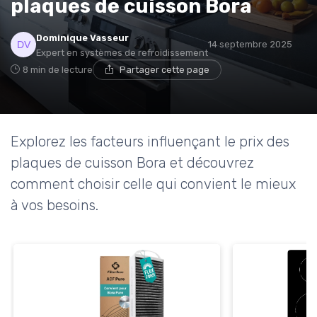
plaques de cuisson Bora
* En m'inscrivant, j'accepte de recevoir la newsletter
Dominique Vasseur
14 septembre 2025
d'Appareils Ménagers et les offres de ses partenaires.
Expert en systèmes de refroidissement
8 min de lecture
Partager cette page
Non merci, peut-être plus tard
Explorez les facteurs influençant le prix des
plaques de cuisson Bora et découvrez
comment choisir celle qui convient le mieux
à vos besoins.