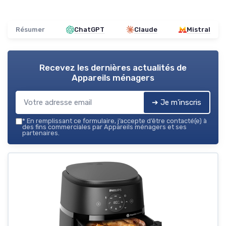
Résumer
ChatGPT
Claude
Mistral
Recevez les dernières actualités de
Appareils ménagers
➔ Je m'inscris
*
En remplissant ce formulaire, j’accepte d’être contacté(e) à
des fins commerciales par Appareils ménagers et ses
partenaires.