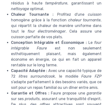
résidus à haute
température
, garantissant un
nettoyage
optimal.
Chaleur Tournante :
Profitez d'une
cuisson
homogène grâce à la fonction
chaleur tournante
,
qui répartit la chaleur de manière uniforme dans
tout le
four électroménager
. Cela assure une
cuisson parfaite de vos plats.
Conception Intégrable et Économique :
Le
four
intégrable Faure
est non seulement
esthétiquement plaisant, mais également
économe en énergie, ce qui en fait un appareil
rentable sur le long terme.
Capacité Adaptée :
Avec une capacité typique de
72
litres surroundcook
, le modèle
Faure FZP
s'adapte parfaitement à des besoins variés, que ce
soit pour un repas familial ou un dîner entre amis.
Garantie et Offres :
Faure propose une
garantie
sur ses
produits
, assurant une tranquillité d'esprit.
De plus, des
offres
attractives sont souvent