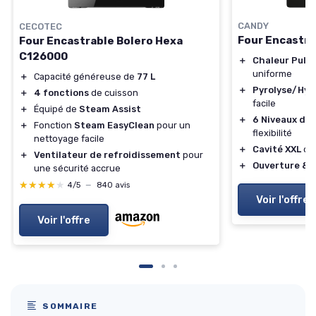
CANDY
CECOTEC
Four Encastra
Four Encastrable Bolero Hexa
C126000
＋
Chaleur Puls
uniforme
＋
Capacité généreuse de
77 L
＋
Pyrolyse/Hyd
＋
4 fonctions
de cuisson
facile
＋
Équipé de
Steam Assist
＋
6 Niveaux de 
＋
Fonction
Steam EasyClean
pour un
flexibilité
nettoyage facile
＋
Cavité XXL
de
＋
Ventilateur de refroidissement
pour
＋
Ouverture & 
une sécurité accrue
★★★★★
★★★★★
4/5
—
840 avis
Voir l'offre
Voir l'offre
SOMMAIRE