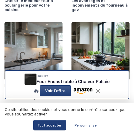
Choisir le meilleur four à
Les avantages et
boulangerie pour votre
inconvénients du fourneau à
cuisine
gaz
CANDY
Four Encastrable à Chaleur Pulsée
•
•
Lave-vaisselles
03/09/2025
Cuisinières et Fours
02/09/2025
🔥
Voir l'offre
Optimisez votre cuisine avec
Les avantages d'un fourneau
un lave-verres performant
électrique pour votre cuisine
Ce site utilise des cookies et vous donne le contrôle sur ceux que
vous souhaitez activer
Tout accepter
Personnaliser