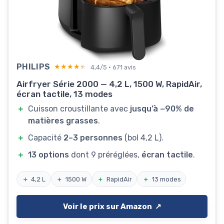
PHILIPS
★★★★★
★★★★★
4,4/5 · 671 avis
Airfryer Série 2000 — 4,2 L, 1500 W, RapidAir,
écran tactile, 13 modes
＋
Cuisson croustillante avec
jusqu’à −90% de
matières grasses
.
＋
Capacité
2–3 personnes
(bol 4,2 L).
＋
13 options
dont 9 préréglées,
écran tactile
.
＋
4,2 L
＋
1500 W
＋
RapidAir
＋
13 modes
Voir le prix sur Amazon ↗️