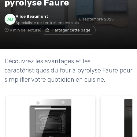
pyrolyse Faure
* En m'inscrivant, j'accepte de recevoir la newsletter
Alice Beaumont
6 septembre 2025
d'Appareils Ménagers et les offres de ses partenaires.
Spécialiste de l'entretien des sols
9 min de lecture
Partager cette page
Découvrez les avantages et les
caractéristiques du four à pyrolyse Faure pour
simplifier votre quotidien en cuisine.