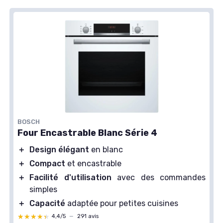
BOSCH
Four Encastrable Blanc Série 4
＋
Design élégant
en blanc
＋
Compact
et encastrable
＋
Facilité d'utilisation
avec des commandes
simples
＋
Capacité
adaptée pour petites cuisines
★★★★★
★★★★★
4,4/5
—
291 avis