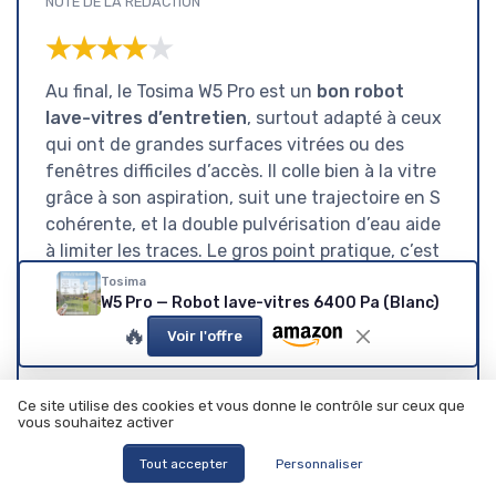
NOTE DE LA RÉDACTION
★★★★★
★★★★★
Au final, le Tosima W5 Pro est un
bon robot
lave-vitres d’entretien
, surtout adapté à ceux
qui ont de grandes surfaces vitrées ou des
fenêtres difficiles d’accès. Il colle bien à la vitre
grâce à son aspiration, suit une trajectoire en S
cohérente, et la double pulvérisation d’eau aide
à limiter les traces. Le gros point pratique, c’est
le pack de 20 chiffons microfibre, qui permet
Tosima
W5 Pro — Robot lave-vitres 6400 Pa (Blanc)
d’enchaîner plusieurs vitres sans se retrouver à
court. La sécurité est aussi rassurante avec la
🔥
Voir l'offre
batterie de secours et le câble de retenue.
Par contre, il faut être clair : ce n’est
pas un
Ce site utilise des cookies et vous donne le contrôle sur ceux que
vous souhaitez activer
miracle
. Il est plutôt lent, et sur des vitres très
encrassées, il faudra soit plusieurs passages,
Tout accepter
Personnaliser
soit un coup de main au préalable. Dans pas mal