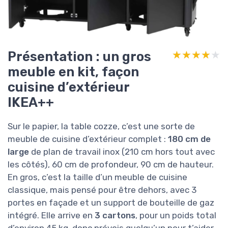
Présentation : un gros
★★★★★
★★★★★
meuble en kit, façon
cuisine d’extérieur
IKEA++
Sur le papier, la table cozze, c’est une sorte de
meuble de cuisine d’extérieur complet :
180 cm de
large
de plan de travail inox (210 cm hors tout avec
les côtés), 60 cm de profondeur, 90 cm de hauteur.
En gros, c’est la taille d’un meuble de cuisine
classique, mais pensé pour être dehors, avec 3
portes en façade et un support de bouteille de gaz
intégré. Elle arrive en
3 cartons
, pour un poids total
d’environ 45 kg, donc prévois quelqu’un pour t’aider