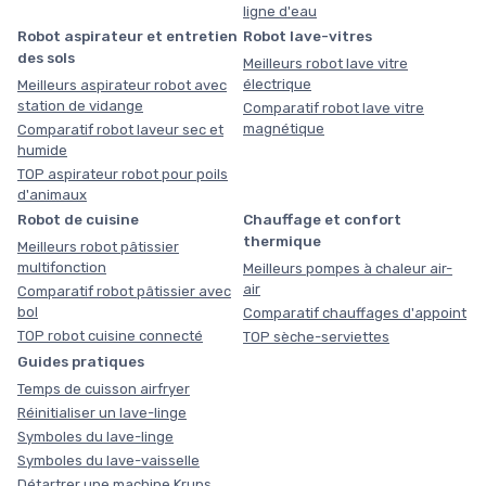
ligne d'eau
Robot aspirateur et entretien
Robot lave-vitres
des sols
Meilleurs robot lave vitre
électrique
Meilleurs aspirateur robot avec
station de vidange
Comparatif robot lave vitre
magnétique
Comparatif robot laveur sec et
humide
TOP aspirateur robot pour poils
d'animaux
Robot de cuisine
Chauffage et confort
thermique
Meilleurs robot pâtissier
multifonction
Meilleurs pompes à chaleur air-
air
Comparatif robot pâtissier avec
bol
Comparatif chauffages d'appoint
TOP robot cuisine connecté
TOP sèche-serviettes
Guides pratiques
Temps de cuisson airfryer
Réinitialiser un lave-linge
Symboles du lave-linge
Symboles du lave-vaisselle
Détartrer une machine Krups