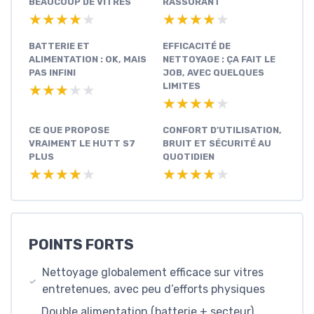
BEAUCOUP DE VITRES
RASSURANT
★★★★★
★★★★★
★★★★★
★★★★★
BATTERIE ET
EFFICACITÉ DE
ALIMENTATION : OK, MAIS
NETTOYAGE : ÇA FAIT LE
PAS INFINI
JOB, AVEC QUELQUES
LIMITES
★★★★★
★★★★★
★★★★★
★★★★★
CE QUE PROPOSE
CONFORT D’UTILISATION,
VRAIMENT LE HUTT S7
BRUIT ET SÉCURITÉ AU
PLUS
QUOTIDIEN
★★★★★
★★★★★
★★★★★
★★★★★
POINTS FORTS
Nettoyage globalement efficace sur vitres
entretenues, avec peu d’efforts physiques
Double alimentation (batterie + secteur)