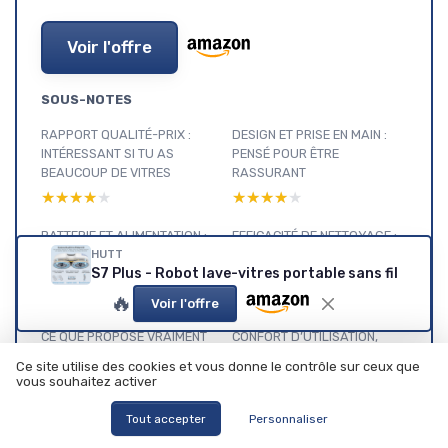
Voir l'offre
SOUS-NOTES
RAPPORT QUALITÉ-PRIX :
DESIGN ET PRISE EN MAIN :
INTÉRESSANT SI TU AS
PENSÉ POUR ÊTRE
BEAUCOUP DE VITRES
RASSURANT
★★★★★
★★★★★
★★★★★
★★★★★
BATTERIE ET ALIMENTATION :
EFFICACITÉ DE NETTOYAGE :
OK, MAIS PAS INFINI
ÇA FAIT LE JOB, AVEC
HUTT
S7 Plus - Robot lave-vitres portable sans fil
QUELQUES LIMITES
★★★★★
★★★★★
★★★★★
★★★★★
🔥
Voir l'offre
CE QUE PROPOSE VRAIMENT
CONFORT D’UTILISATION,
LE HUTT S7 PLUS
BRUIT ET SÉCURITÉ AU
Ce site utilise des cookies et vous donne le contrôle sur ceux que
QUOTIDIEN
★★★★★
★★★★★
vous souhaitez activer
★★★★★
★★★★★
Tout accepter
Personnaliser