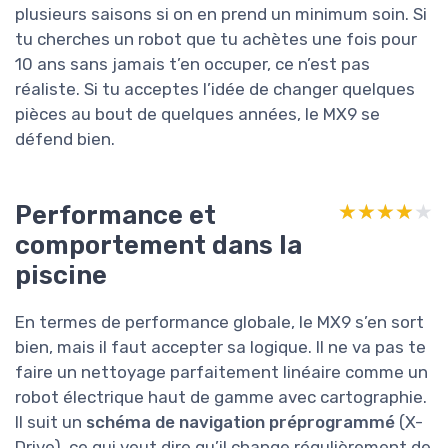
plusieurs saisons si on en prend un minimum soin. Si
tu cherches un robot que tu achètes une fois pour
10 ans sans jamais t’en occuper, ce n’est pas
réaliste. Si tu acceptes l’idée de changer quelques
pièces au bout de quelques années, le MX9 se
défend bien.
Performance et
★★★★★
★★★★★
comportement dans la
piscine
En termes de performance globale, le MX9 s’en sort
bien, mais il faut accepter sa logique. Il ne va pas te
faire un nettoyage parfaitement linéaire comme un
robot électrique haut de gamme avec cartographie.
Il suit un
schéma de navigation préprogrammé
(X-
Drive), ce qui veut dire qu’il change régulièrement de