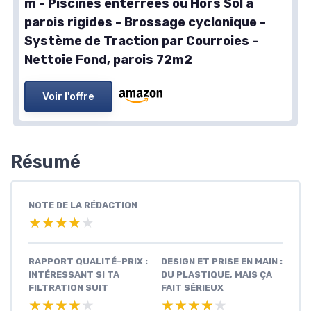
m - Piscines enterrées ou Hors Sol à
parois rigides - Brossage cyclonique -
Système de Traction par Courroies -
Nettoie Fond, parois 72m2
Voir l'offre
Résumé
NOTE DE LA RÉDACTION
★★★★★
★★★★★
RAPPORT QUALITÉ-PRIX :
DESIGN ET PRISE EN MAIN :
INTÉRESSANT SI TA
DU PLASTIQUE, MAIS ÇA
FILTRATION SUIT
FAIT SÉRIEUX
★★★★★
★★★★★
★★★★★
★★★★★