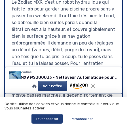
Le Zodiac MX9, c’est un robot hydraulique qui
fait le job
pour garder une piscine propre sans y
passer ton week-end. Il nettoie très bien le fond,
se débrouille bien sur les parois quand la
filtration est à la hauteur, et couvre globalement
bien la surface grâce à sa navigation
préprogrammée. Il demande un peu de réglages
au début (vannes, débit, purge du tuyau), mais
une fois que tu as pris le coup, tu le poses dans
l’eau et tu le laisses bosser. Pour l’entretien
courant d’une piscine jusqu’à 10-12 m de long, il
Zodiac
est franchement pas mal.
MX9 WS000033 - Nettoyeur Automatique pour piscines jusqu'à 12x6 m - Piscines enterrées ou Hors Sol à parois rigides - Brossage cyclonique - Système de Traction par Courroies - Nettoie Fond, parois 72m2
🔥
Voir l'offre
Par contre, ce n’est pas un robot magique. Il ne
monte pas les marches, il dépend fortement de
la
puissance de ta pompe
, et il ne rattrapera
Ce site utilise des cookies et vous donne le contrôle sur ceux que
pas une piscine laissée à l’abandon pendant des
vous souhaitez activer
semaines avec des algues partout. Il faut aussi
Tout accepter
Personnaliser
accepter l’idée de changer des pièces d’usure