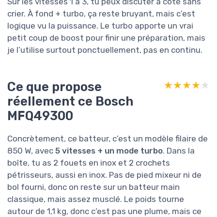
Sur les vitesses 1 à 3, tu peux discuter à côté sans
crier. À fond + turbo, ça reste bruyant, mais c’est
logique vu la puissance. Le turbo apporte un vrai
petit coup de boost pour finir une préparation, mais
je l’utilise surtout ponctuellement, pas en continu.
Ce que propose
★★★★★
★★★★★
réellement ce Bosch
MFQ49300
Concrètement, ce batteur, c’est un modèle filaire de
850 W, avec
5 vitesses + un mode turbo
. Dans la
boîte, tu as 2 fouets en inox et 2 crochets
pétrisseurs, aussi en inox. Pas de pied mixeur ni de
bol fourni, donc on reste sur un batteur main
classique, mais assez musclé. Le poids tourne
autour de 1,1 kg, donc c’est pas une plume, mais ce