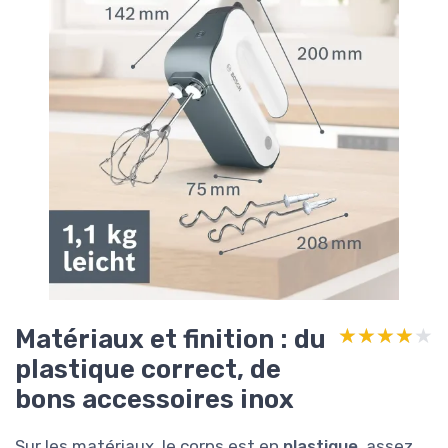
Matériaux et finition : du
★★★★★
★★★★★
plastique correct, de
bons accessoires inox
Sur les matériaux, le corps est en
plastique
, assez