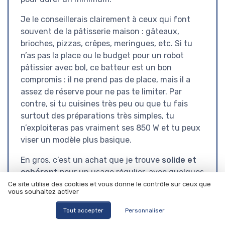
Je le conseillerais clairement à ceux qui font
souvent de la pâtisserie maison : gâteaux,
brioches, pizzas, crêpes, meringues, etc. Si tu
n’as pas la place ou le budget pour un robot
pâtissier avec bol, ce batteur est un bon
compromis : il ne prend pas de place, mais il a
assez de réserve pour ne pas te limiter. Par
contre, si tu cuisines très peu ou que tu fais
surtout des préparations très simples, tu
n’exploiteras pas vraiment ses 850 W et tu peux
viser un modèle plus basique.
En gros, c’est un achat que je trouve
solide et
cohérent
pour un usage régulier, avec quelques
petits défauts (poids à la longue, plastique qui
Ce site utilise des cookies et vous donne le contrôle sur ceux que
vous souhaitez activer
peut se rayer, éclaboussures si on démarre trop
fort), mais rien de rédhibitoire. Pas un produit
Tout accepter
Personnaliser
"wahou", mais un bon outil de cuisine qui fait le