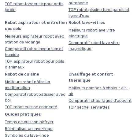
autonome
TOP robot tondeuse pour petit
jardin
TOP robot piscine fond parois et
ligne d'eau
Robot aspirateur et entretien
Robot lave-vitres
des sols
Meilleurs robot lave vitre
électrique
Meilleurs aspirateur robot avec
station de vidange
Comparatif robot lave vitre
magnétique
Comparatif robot laveur sec et
humide
TOP aspirateur robot pour poils
d'animaux
Robot de cuisine
Chauffage et confort
thermique
Meilleurs robot pâtissier
multifonction
Meilleurs pompes à chaleur air-
air
Comparatif robot pâtissier avec
bol
Comparatif chauffages d'appoint
TOP robot cuisine connecté
TOP sèche-serviettes
Guides pratiques
Temps de cuisson airfryer
Réinitialiser un lave-linge
Symboles du lave-linge