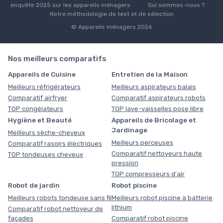
enquête 2025 sur les appareils ménagers
Qui sommes-nous ?
Notre méthodologie de test et de sélection
© Appareils ménagers 2026
Nos meilleurs comparatifs
Appareils de Cuisine
Entretien de la Maison
Meilleurs réfrigérateurs
Meilleurs aspirateurs balais
Comparatif airfryer
Comparatif aspirateurs robots
TOP congélateurs
TOP lave-vaisselles pose libre
Hygiène et Beauté
Appareils de Bricolage et
Jardinage
Meilleurs sèche-cheveux
Meilleurs perceuses
Comparatif rasoirs électriques
Comparatif nettoyeurs haute
TOP tondeuses cheveux
pression
TOP compresseurs d'air
Robot de jardin
Robot piscine
Meilleurs robots tondeuse sans fil
Meilleurs robot piscine à batterie
lithium
Comparatif robot nettoyeur de
façades
Comparatif robot piscine