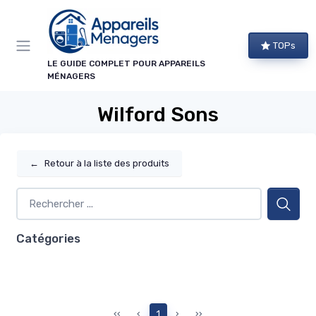
Panneau de gestion des cookies
TOPs
LE GUIDE COMPLET POUR APPAREILS
MÉNAGERS
Wilford Sons
←
Retour à la liste des produits
Catégories
‹‹
‹
1
›
››