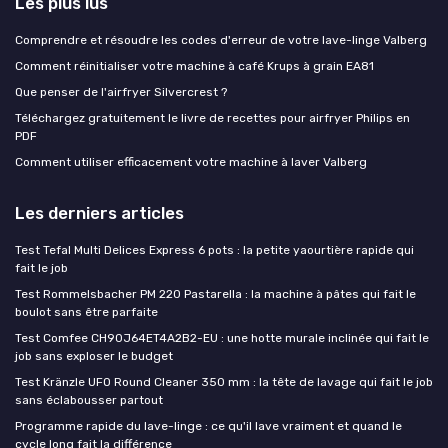
Les plus lus
Comprendre et résoudre les codes d'erreur de votre lave-linge Valberg
Comment réinitialiser votre machine à café Krups à grain EA81
Que penser de l'airfryer Silvercrest ?
Téléchargez gratuitement le livre de recettes pour airfryer Philips en
PDF
Comment utiliser efficacement votre machine à laver Valberg
Les derniers articles
Test Tefal Multi Delices Express 6 pots : la petite yaourtière rapide qui
fait le job
Test Rommelsbacher PM 220 Pastarella : la machine à pâtes qui fait le
boulot sans être parfaite
Test Comfee CH90J64ET4A2B2-EU : une hotte murale inclinée qui fait le
job sans exploser le budget
Test Kränzle UFO Round Cleaner 350 mm : la tête de lavage qui fait le job
sans éclabousser partout
Programme rapide du lave-linge : ce qu'il lave vraiment et quand le
cycle long fait la différence