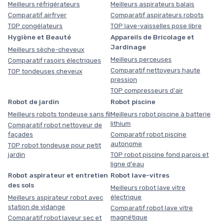
Meilleurs réfrigérateurs
Meilleurs aspirateurs balais
Comparatif airfryer
Comparatif aspirateurs robots
TOP congélateurs
TOP lave-vaisselles pose libre
Hygiène et Beauté
Appareils de Bricolage et
Jardinage
Meilleurs sèche-cheveux
Meilleurs perceuses
Comparatif rasoirs électriques
Comparatif nettoyeurs haute
TOP tondeuses cheveux
pression
TOP compresseurs d'air
Robot de jardin
Robot piscine
Meilleurs robots tondeuse sans fil
Meilleurs robot piscine à batterie
lithium
Comparatif robot nettoyeur de
façades
Comparatif robot piscine
autonome
TOP robot tondeuse pour petit
jardin
TOP robot piscine fond parois et
ligne d'eau
Robot aspirateur et entretien
Robot lave-vitres
des sols
Meilleurs robot lave vitre
électrique
Meilleurs aspirateur robot avec
station de vidange
Comparatif robot lave vitre
magnétique
Comparatif robot laveur sec et