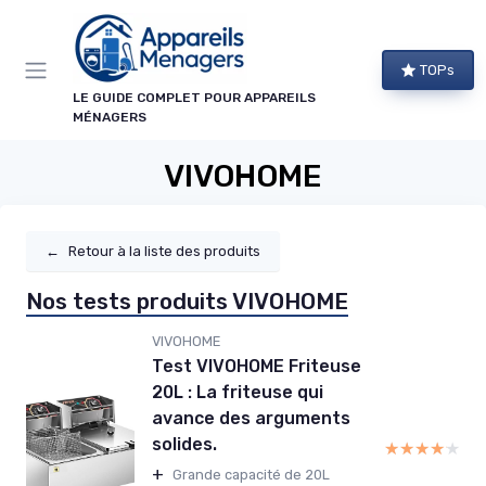
Panneau de gestion des cookies
TOPs
LE GUIDE COMPLET POUR APPAREILS
MÉNAGERS
VIVOHOME
←
Retour à la liste des produits
Nos tests produits VIVOHOME
VIVOHOME
Test VIVOHOME Friteuse
20L : La friteuse qui
avance des arguments
solides.
★★★★★
★★★★★
+
Grande capacité de 20L