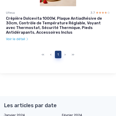
Ufesa
3.7
☆☆☆☆☆
★★★★★
Crêpière Dolcevita 1000W, Plaque Antiadhésive de
30cm, Contrôle de Température Réglable, Voyant
avec Thermostat, Sécurité Thermique, Pieds
Antidérapants, Accessoires Inclus
Voir le détail
‹‹
‹
1
›
››
Les articles par date
Janvier 2024
Février 2024