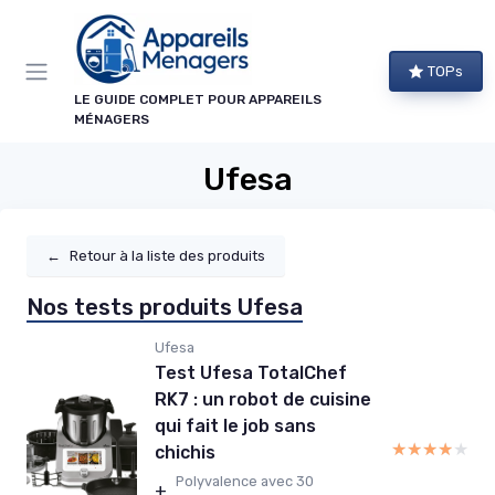
Panneau de gestion des cookies
TOPs
LE GUIDE COMPLET POUR APPAREILS
MÉNAGERS
Ufesa
←
Retour à la liste des produits
Nos tests produits Ufesa
Ufesa
Test Ufesa TotalChef
RK7 : un robot de cuisine
qui fait le job sans
★★★★★
★★★★★
chichis
Polyvalence avec 30
+