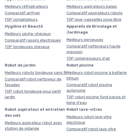
Meilleurs réfrigérateurs
Meilleurs aspirateurs balais
Comparatif airfryer
Comparatif aspirateurs robots
TOP congélateurs
TOP lave-vaisselles pose libre
Hygiène et Beauté
Appareils de Bricolage et
Jardinage
Meilleurs sèche-cheveux
Meilleurs perceuses
Comparatif rasoirs électriques
Comparatif nettoyeurs haute
TOP tondeuses cheveux
pression
TOP compresseurs d'air
Robot de jardin
Robot piscine
Meilleurs robots tondeuse sans fil
Meilleurs robot piscine à batterie
lithium
Comparatif robot nettoyeur de
façades
Comparatif robot piscine
autonome
TOP robot tondeuse pour petit
jardin
TOP robot piscine fond parois et
ligne d'eau
Robot aspirateur et entretien
Robot lave-vitres
des sols
Meilleurs robot lave vitre
électrique
Meilleurs aspirateur robot avec
station de vidange
Comparatif robot lave vitre