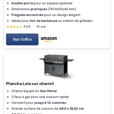
＋
Double porte
pour un espace optimisé
＋
Dimensions
pratiques
(787x609x45 mm)
＋
Poignée encastrée
pour un design élégant
＋
Idéale pour
îlot de barbecue
ou station de grillades
★★★★★
★★★★★
4,5/5
—
25 avis
Voir l'offre
Plancha Lola sur chariot
＋
Chariot équipé en
Gun Metal
＋
3 feux à gaz pour une cuisson rapide
＋
Convient pour
jusqu'à 12 convives
＋
Grande surface de cuisson de
68,5 x 35,50 cm