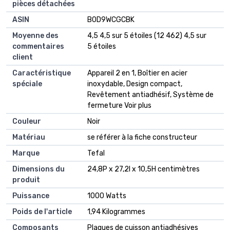
pièces détachées
ASIN
B0D9WCGCBK
Moyenne des
4,5 4,5 sur 5 étoiles (12 462) 4,5 sur
commentaires
5 étoiles
client
Caractéristique
Appareil 2 en 1, Boîtier en acier
spéciale
inoxydable, Design compact,
Revêtement antiadhésif, Système de
fermeture Voir plus
Couleur
Noir
Matériau
se référer à la fiche constructeur
Marque
Tefal
Dimensions du
24,8P x 27,2l x 10,5H centimètres
produit
Puissance
1000 Watts
Poids de l'article
1,94 Kilogrammes
Composants
Plaques de cuisson antiadhésives