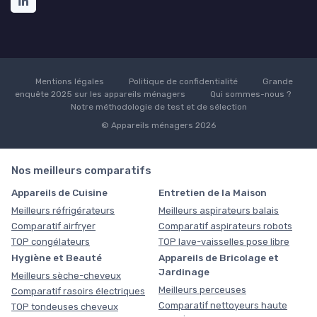
Mentions légales
Politique de confidentialité
Grande
enquête 2025 sur les appareils ménagers
Qui sommes-nous ?
Notre méthodologie de test et de sélection
© Appareils ménagers 2026
Nos meilleurs comparatifs
Appareils de Cuisine
Entretien de la Maison
Meilleurs réfrigérateurs
Meilleurs aspirateurs balais
Comparatif airfryer
Comparatif aspirateurs robots
TOP congélateurs
TOP lave-vaisselles pose libre
Hygiène et Beauté
Appareils de Bricolage et
Jardinage
Meilleurs sèche-cheveux
Meilleurs perceuses
Comparatif rasoirs électriques
Comparatif nettoyeurs haute
TOP tondeuses cheveux