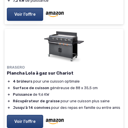
＋
7,2 KW
de puissance
Voir l'offre
BRASERO
Plancha Lola à gaz sur Chariot
＋
4 brûleurs
pour une cuisson optimale
＋
Surface de cuisson
généreuse de 88 x 35,5 cm
＋
Puissance
de 9,6 KW
＋
Récupérateur de graisse
pour une cuisson plus saine
＋
Jusqu'à 14 convives
pour des repas en famille ou entre amis
Voir l'offre