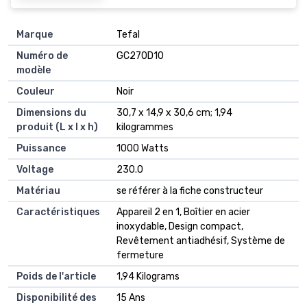
Marque
‎Tefal
Numéro de
‎GC270D10
modèle
Couleur
‎Noir
Dimensions du
‎30,7 x 14,9 x 30,6 cm; 1,94
produit (L x l x h)
kilogrammes
Puissance
‎1000 Watts
Voltage
‎230.0
Matériau
‎se référer à la fiche constructeur
Caractéristiques
‎Appareil 2 en 1, Boîtier en acier
inoxydable, Design compact,
Revêtement antiadhésif, Système de
fermeture
Poids de l'article
‎1,94 Kilograms
Disponibilité des
‎15 Ans