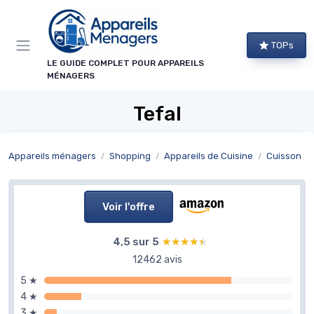
Panneau de gestion des cookies
TOPs
LE GUIDE COMPLET POUR APPAREILS
MÉNAGERS
Tefal
Appareils ménagers
Shopping
Appareils de Cuisine
Cuisson
Voir l'offre
4,5 sur 5
★★★★★
★★★★★
12462 avis
5 ★
4 ★
3 ★