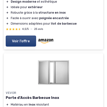
＋
Design moderne
et esthétique
＋
Idéale pour
extérieur
＋
Robuste grâce à la
structure en inox
＋
Facile à ouvrir avec
poignée encastrée
＋
Dimensions adaptées pour
îlot de barbecue
★★★★★
★★★★★
4,5/5
—
25 avis
Voir l'offre
VEVOR
Porte d'Accès Barbecue Inox
＋
Matériau en
Inox
résistant