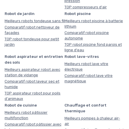
pression
TOP compresseurs d'air
Robot de jardin
Robot piscine
Meilleurs robots tondeuse sans fil
Meilleurs robot piscine à batterie
lithium
Comparatif robot nettoyeur de
façades
Comparatif robot piscine
autonome
TOP robot tondeuse pour petit
jardin
TOP robot piscine fond parois et
ligne d'eau
Robot aspirateur et entretien
Robot lave-vitres
des sols
Meilleurs robot lave vitre
électrique
Meilleurs aspirateur robot avec
station de vidange
Comparatif robot lave vitre
magnétique
Comparatif robot laveur sec et
humide
TOP aspirateur robot pour poils
d'animaux
Robot de cuisine
Chauffage et confort
thermique
Meilleurs robot pâtissier
multifonction
Meilleurs pompes à chaleur air-
air
Comparatif robot pâtissier avec