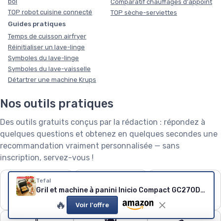
bol
Comparatif chauffages d'appoint
TOP robot cuisine connecté
TOP sèche-serviettes
Guides pratiques
Temps de cuisson airfryer
Réinitialiser un lave-linge
Symboles du lave-linge
Symboles du lave-vaisselle
Détartrer une machine Krups
Nos outils pratiques
Des outils gratuits conçus par la rédaction : répondez à
quelques questions et obtenez en quelques secondes une
recommandation vraiment personnalisée — sans
inscription, servez-vous !
❄️
🧺
🌱
Tefal
Gril et machine à panini Inicio Compact GC270D10
Puissance de
Capacité de lave-
Robot tondeuse : le
climatiseur
linge
calculateur
🔥
Voir l'offre