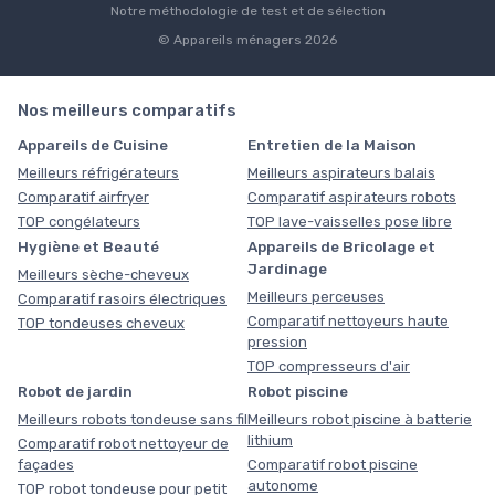
Notre méthodologie de test et de sélection
© Appareils ménagers 2026
Nos meilleurs comparatifs
Appareils de Cuisine
Entretien de la Maison
Meilleurs réfrigérateurs
Meilleurs aspirateurs balais
Comparatif airfryer
Comparatif aspirateurs robots
TOP congélateurs
TOP lave-vaisselles pose libre
Hygiène et Beauté
Appareils de Bricolage et
Jardinage
Meilleurs sèche-cheveux
Meilleurs perceuses
Comparatif rasoirs électriques
Comparatif nettoyeurs haute
TOP tondeuses cheveux
pression
TOP compresseurs d'air
Robot de jardin
Robot piscine
Meilleurs robots tondeuse sans fil
Meilleurs robot piscine à batterie
lithium
Comparatif robot nettoyeur de
façades
Comparatif robot piscine
autonome
TOP robot tondeuse pour petit