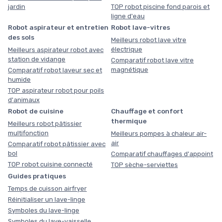
jardin
TOP robot piscine fond parois et
ligne d'eau
Robot aspirateur et entretien
Robot lave-vitres
des sols
Meilleurs robot lave vitre
électrique
Meilleurs aspirateur robot avec
station de vidange
Comparatif robot lave vitre
magnétique
Comparatif robot laveur sec et
humide
TOP aspirateur robot pour poils
d'animaux
Robot de cuisine
Chauffage et confort
thermique
Meilleurs robot pâtissier
multifonction
Meilleurs pompes à chaleur air-
air
Comparatif robot pâtissier avec
bol
Comparatif chauffages d'appoint
TOP robot cuisine connecté
TOP sèche-serviettes
Guides pratiques
Temps de cuisson airfryer
Réinitialiser un lave-linge
Symboles du lave-linge
Symboles du lave-vaisselle