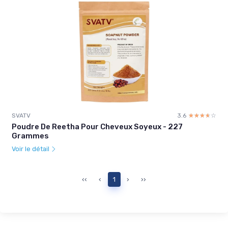
SVATV
3.6
☆☆☆☆☆
★★★★★
Poudre De Reetha Pour Cheveux Soyeux - 227
Grammes
Voir le détail
‹‹
‹
1
›
››