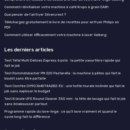
Comment réinitialiser votre machine à café Krups à grain EA81
Que penser de l'airfryer Silvercrest ?
Téléchargez gratuitement le livre de recettes pour airfryer Philips en
PDF
Comment utiliser efficacement votre machine à laver Valberg
Les derniers articles
Test Tefal Multi Delices Express 6 pots : la petite yaourtière rapide qui
fait le job
Test Rommelsbacher PM 220 Pastarella : la machine à pâtes qui fait le
boulot sans être parfaite
Test Comfee CH90J64ET4A2B2-EU : une hotte murale inclinée qui fait le
job sans exploser le budget
Test Kränzle UFO Round Cleaner 350 mm : la tête de lavage qui fait le job
sans éclabousser partout
Programme rapide du lave-linge : ce qu'il lave vraiment et quand le
cycle long fait la différence