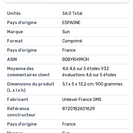
Unités
‎56.0 Total
Pays d'origine
‎ESPAGNE
Marque
‎Sun
Format
‎Comprimé
Pays d'origine
‎France
ASIN
B0BYKH9MJH
Moyenne des
4,6 4,6 sur 5 étoiles 932
commentaires client
évaluations 4,6 sur 5 étoiles
Dimensions du produit
5,1 x 5 x 13,2 cm; 900 grammes
(L x l x h)
Fabricant
Unilever France GMS
Référence
8720182601629
constructeur
Pays d'origine
France