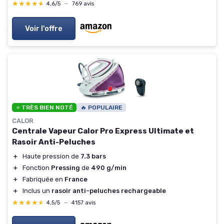
★★★★★
★★★★★
4,6/5
—
769 avis
Voir l'offre
⭐ TRÈS BIEN NOTÉ
🔥 POPULAIRE
CALOR
Centrale Vapeur Calor Pro Express Ultimate et
Rasoir Anti-Peluches
＋
Haute pression de
7.3 bars
＋
Fonction
Pressing
de
490 g/min
＋
Fabriquée en
France
＋
Inclus un
rasoir anti-peluches rechargeable
★★★★★
★★★★★
4,5/5
—
4157 avis