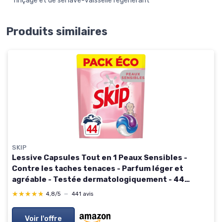
rinçage et de sel lave-vaisselle régénérant
Produits similaires
SKIP
Lessive Capsules Tout en 1 Peaux Sensibles -
Contre les taches tenaces - Parfum léger et
agréable - Testée dermatologiquement - 44
Lavages 44 unité (Lot de 1) Skip Lessive Capsules
★★★★★
★★★★★
4,8/5
—
441 avis
Peaux Sensibles x44
Voir l'offre