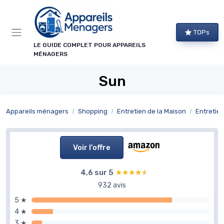
Panneau de gestion des cookies
TOPs
LE GUIDE COMPLET POUR APPAREILS
MÉNAGERS
Sun
Appareils ménagers
Shopping
Entretien de la Maison
Entretien
Voir l'offre
4,6 sur 5
★★★★★
★★★★★
932 avis
5 ★
4 ★
3 ★