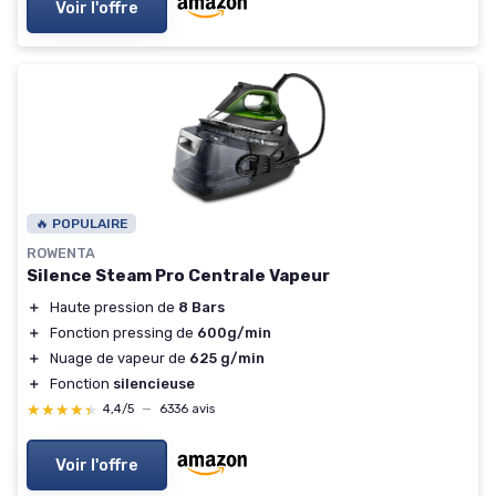
Voir l'offre
🔥 POPULAIRE
ROWENTA
Silence Steam Pro Centrale Vapeur
＋
Haute pression de
8 Bars
＋
Fonction pressing de
600g/min
＋
Nuage de vapeur de
625 g/min
＋
Fonction
silencieuse
★★★★★
★★★★★
4,4/5
—
6336 avis
Voir l'offre