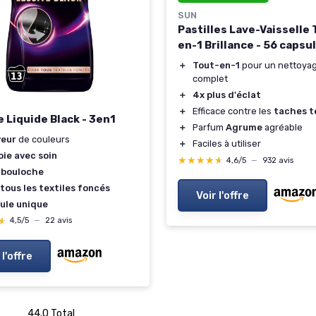
SUN
Pastilles Lave-Vaisselle
en-1 Brillance - 56 capsu
＋
Tout-en-1
pour un nettoya
complet
＋
4x plus d'éclat
＋
Efficace contre les
taches t
 Liquide Black - 3en1
＋
Parfum
Agrume
agréable
veur
de couleurs
＋
Faciles à utiliser
ie avec soin
★★★★★
★★★★★
4,6/5
—
932 avis
-bouloche
tous les textiles foncés
Voir l'offre
ule unique
★
★
4,5/5
—
22 avis
 l'offre
‎44.0 Total