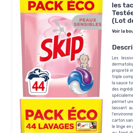
les ta
Testé
(Lot d
Voir la bo
Descri
Les lessi
dermatolog
propreté i
triple com
la sauce to
des ingréd
spécialeme
permet une
laissant a
l'environn
carton san
le linge en
au fond du