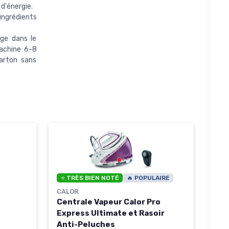
d'énergie.
ingrédients
ge dans le
machine 6-8
carton sans
⭐ TRÈS BIEN NOTÉ
🔥 POPULAIRE
CALOR
Centrale Vapeur Calor Pro
Express Ultimate et Rasoir
Anti-Peluches