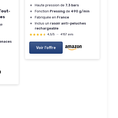
＋
Haute pression de
7.3 bars
 Tout-
＋
Fonction
Pressing
de
490 g/min
les
＋
Fabriquée en
France
＋
Inclus un
rasoir anti-peluches
ge
rechargeable
★★★★★
★★★★★
4,5/5
—
4157 avis
enaces
Voir l'offre