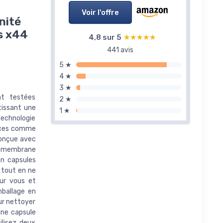
Voir l'offre
nité
es x44
4,8 sur 5
★★★★★
★★★★★
441 avis
5 ★
4 ★
3 ★
nt testées
2 ★
tissant une
1 ★
technologie
naces comme
 Conçue avec
ne membrane
en capsules
 tout en ne
our vous et
mballage en
ur nettoyer
 une capsule
ilisez deux