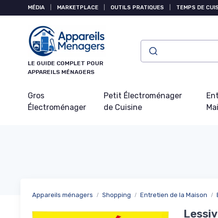
Panneau de gestion des cookies
MÉDIA
|
MARKETPLACE
|
OUTILS PRATIQUES
|
TEMPS DE CUI
LE GUIDE COMPLET POUR
APPAREILS MÉNAGERS
Gros
Petit Électroménager
Ent
Électroménager
de Cuisine
Ma
Appareils ménagers
Shopping
Entretien de la Maison
Lessiv