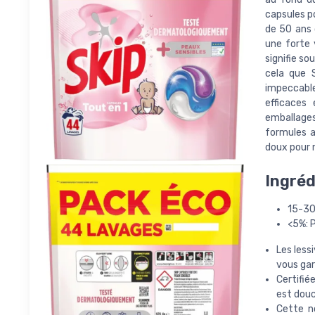
capsules po
de 50 ans 
une forte 
signifie so
cela que 
impeccabl
efficaces
emballage
formules a
doux pour n
Ingréd
15-30
<5%: 
Les less
vous gar
Certifié
est douc
Cette no