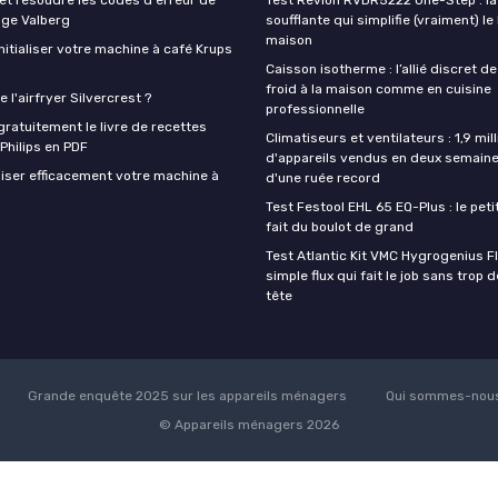
nge Valberg
soufflante qui simplifie (vraiment) le
maison
itialiser votre machine à café Krups
Caisson isotherme : l’allié discret de
froid à la maison comme en cuisine
 l'airfryer Silvercrest ?
professionnelle
ratuitement le livre de recettes
Climatiseurs et ventilateurs : 1,9 mill
 Philips en PDF
d'appareils vendus en deux semaine
iser efficacement votre machine à
d'une ruée record
Test Festool EHL 65 EQ-Plus : le peti
fait du boulot de grand
Test Atlantic Kit VMC Hygrogenius F
simple flux qui fait le job sans trop 
tête
Grande enquête 2025 sur les appareils ménagers
Qui sommes-nous
© Appareils ménagers 2026