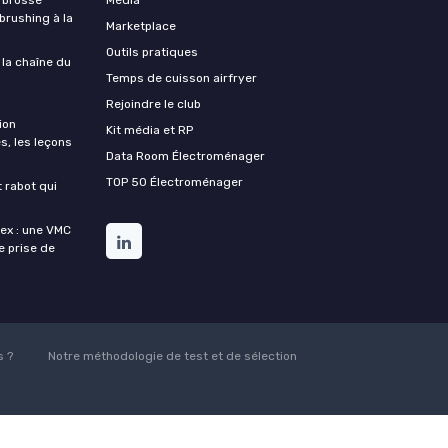
 brushing à la
Marketplace
Outils pratiques
 la chaîne du
Temps de cuisson airfryer
Rejoindre le club
ion
Kit média et RP
s, les leçons
Data Room Électroménager
TOP 50 Électroménager
t rabot qui
lex : une VMC
de prise de
 ?
Notre méthodologie de test et de sélection