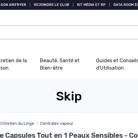
SSON AIRFRYER
|
REJOINDRE LE CLUB
|
KIT MÉDIA ET RP
|
DATA ROOM 
retien de la
Beauté, Santé et
Guides et Conseil
ison
Bien-être
d'Utilisation
Skip
Entretien du Linge
Centrales vapeur
e Capsules Tout en 1 Peaux Sensibles - C