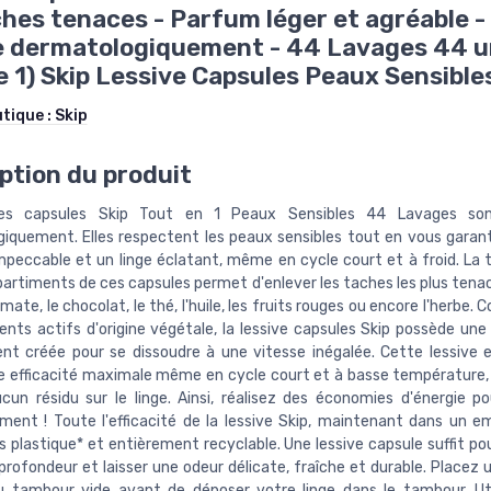
ches tenaces - Parfum léger et agréable -
e dermatologiquement - 44 Lavages 44 u
e 1) Skip Lessive Capsules Peaux Sensibl
utique :
Skip
ption du produit
ves capsules Skip Tout en 1 Peaux Sensibles 44 Lavages so
iquement. Elles respectent les peaux sensibles tout en vous garan
mpeccable et un linge éclatant, même en cycle court et à froid. La 
partiments de ces capsules permet d'enlever les taches les plus te
mate, le chocolat, le thé, l'huile, les fruits rouges ou encore l'herbe.
ients actifs d'origine végétale, la lessive capsules Skip possède u
nt créée pour se dissoudre à une vitesse inégalée. Cette lessive 
 efficacité maximale même en cycle court et à basse température,
ucun résidu sur le linge. Ainsi, réalisez des économies d'énergie p
ement ! Toute l'efficacité de la lessive Skip, maintenant dans un e
s plastique* et entièrement recyclable. Une lessive capsule suffit po
 profondeur et laisser une odeur délicate, fraîche et durable. Placez
 tambour vide avant de déposer votre linge dans le tambour. Ut