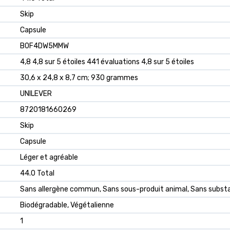
‎Skip
‎Capsule
B0F4DW5MMW
4,8 4,8 sur 5 étoiles 441 évaluations 4,8 sur 5 étoiles
30,6 x 24,8 x 8,7 cm; 930 grammes
UNILEVER
8720181660269
Skip
Capsule
Léger et agréable
44.0 Total
Sans allergène commun, Sans sous-produit animal, Sans substa
Biodégradable, Végétalienne
1