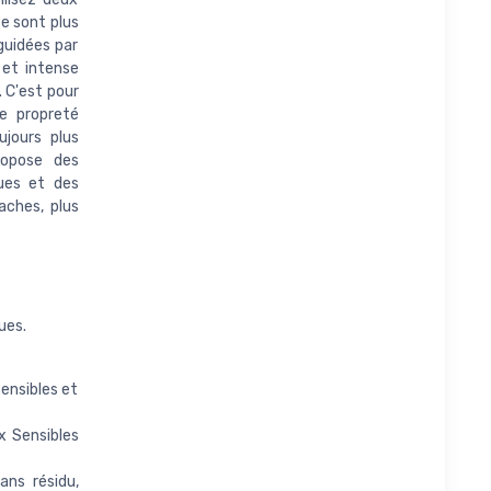
ce sont plus
guidées par
 et intense
. C'est pour
e propreté
jours plus
ropose des
ues et des
aches, plus
ues.
ensibles et
x Sensibles
ans résidu,