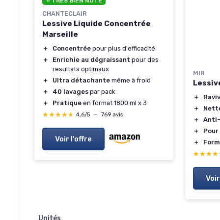
⭐ TRÈS BIEN NOTÉ
CHANTECLAIR
Lessive Liquide Concentrée
Marseille
＋
Concentrée
pour plus d'efficacité
＋
Enrichie au dégraissant
pour des
résultats optimaux
MIR
＋
Ultra détachante
même à froid
Lessive
＋
40 lavages
par pack
＋
Ravi
＋
Pratique
en format 1800 ml x 3
＋
Netto
★★★★★
★★★★★
4,6/5
—
769 avis
＋
Anti
＋
Pour 
Voir l'offre
＋
Form
★★★★
★★★★
Voir
Unités