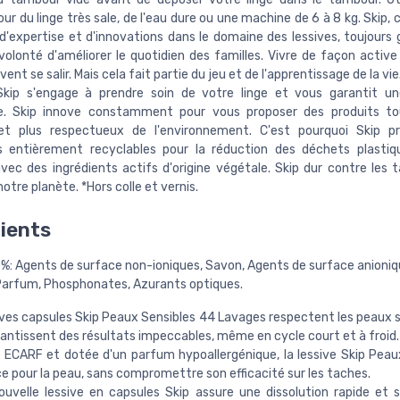
ur du linge très sale, de l'eau dure ou une machine de 6 à 8 kg. Skip, 
d'expertise et d'innovations dans le domaine des lessives, toujours 
volonté d'améliorer le quotidien des familles. Vivre de façon active
uvent se salir. Mais cela fait partie du jeu et de l'apprentissage de la vie
Skip s'engage à prendre soin de votre linge et vous garantit un
e. Skip innove constamment pour vous proposer des produits tou
 et plus respectueux de l'environnement. C'est pourquoi Skip p
s entièrement recyclables pour la réduction des déchets plastiq
vec des ingrédients actifs d'origine végétale. Skip dur contre les t
otre planète. *Hors colle et vernis.
ients
%: Agents de surface non-ioniques, Savon, Agents de surface anioniq
Parfum, Phosphonates, Azurants optiques.
ives capsules Skip Peaux Sensibles 44 Lavages respectent les peaux s
antissent des résultats impeccables, même en cycle court et à froid.
e ECARF et dotée d'un parfum hypoallergénique, la lessive Skip Peau
e pour la peau, sans compromettre son efficacité sur les taches.
uvelle lessive en capsules Skip assure une dissolution rapide et s