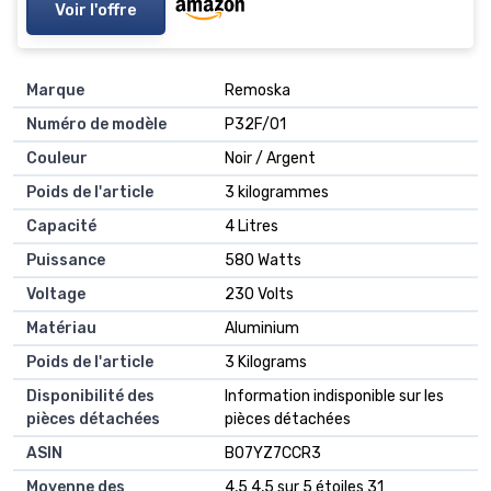
Voir l'offre
Marque
‎Remoska
Numéro de modèle
‎P32F/01
Couleur
‎Noir / Argent
Poids de l'article
‎3 kilogrammes
Capacité
‎4 Litres
Puissance
‎580 Watts
Voltage
‎230 Volts
Matériau
‎Aluminium
Poids de l'article
‎3 Kilograms
Disponibilité des
‎Information indisponible sur les
pièces détachées
pièces détachées
ASIN
B07YZ7CCR3
Moyenne des
4,5 4,5 sur 5 étoiles 31