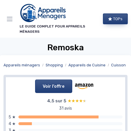
Panneau de gestion des cookies
TOPs
LE GUIDE COMPLET POUR APPAREILS
MÉNAGERS
Remoska
Appareils ménagers
Shopping
Appareils de Cuisine
Cuisson
Voir l'offre
4,5 sur 5
★★★★★
★★★★★
31 avis
5 ★
4 ★
3 ★