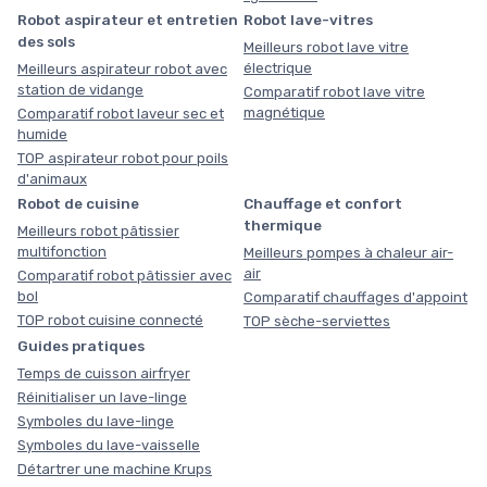
Robot aspirateur et entretien
Robot lave-vitres
des sols
Meilleurs robot lave vitre
électrique
Meilleurs aspirateur robot avec
station de vidange
Comparatif robot lave vitre
magnétique
Comparatif robot laveur sec et
humide
TOP aspirateur robot pour poils
d'animaux
Robot de cuisine
Chauffage et confort
thermique
Meilleurs robot pâtissier
multifonction
Meilleurs pompes à chaleur air-
air
Comparatif robot pâtissier avec
bol
Comparatif chauffages d'appoint
TOP robot cuisine connecté
TOP sèche-serviettes
Guides pratiques
Temps de cuisson airfryer
Réinitialiser un lave-linge
Symboles du lave-linge
Symboles du lave-vaisselle
Détartrer une machine Krups