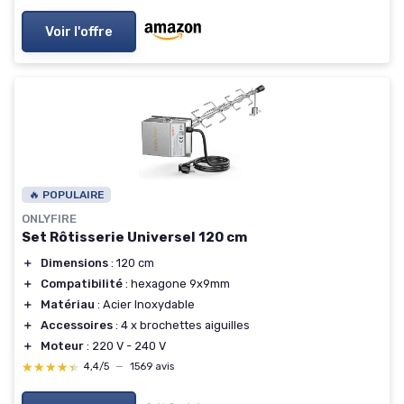
Voir l'offre
🔥 POPULAIRE
ONLYFIRE
Set Rôtisserie Universel 120 cm
＋
Dimensions
: 120 cm
＋
Compatibilité
: hexagone 9x9mm
＋
Matériau
: Acier Inoxydable
＋
Accessoires
: 4 x brochettes aiguilles
＋
Moteur
: 220 V - 240 V
★★★★★
★★★★★
4,4/5
—
1569 avis