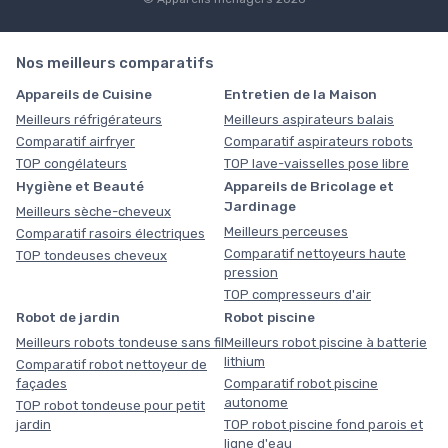
Nos meilleurs comparatifs
Appareils de Cuisine
Entretien de la Maison
Meilleurs réfrigérateurs
Meilleurs aspirateurs balais
Comparatif airfryer
Comparatif aspirateurs robots
TOP congélateurs
TOP lave-vaisselles pose libre
Hygiène et Beauté
Appareils de Bricolage et
Jardinage
Meilleurs sèche-cheveux
Meilleurs perceuses
Comparatif rasoirs électriques
Comparatif nettoyeurs haute
TOP tondeuses cheveux
pression
TOP compresseurs d'air
Robot de jardin
Robot piscine
Meilleurs robots tondeuse sans fil
Meilleurs robot piscine à batterie
lithium
Comparatif robot nettoyeur de
façades
Comparatif robot piscine
autonome
TOP robot tondeuse pour petit
jardin
TOP robot piscine fond parois et
ligne d'eau