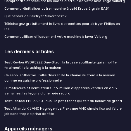
Comprendre et résoudre les codes d'erreur de votre lave-linge Valberg
Comment réinitialiser votre machine à café Krups à grain EA81
Que penser de l'airfryer Silvercrest ?
Téléchargez gratuitement le livre de recettes pour airfryer Philips en
PDF
Comment utiliser efficacement votre machine à laver Valberg
Les derniers articles
Test Revlon RVDR5222 One-Step : la brosse soufflante qui simplifie
(vraiment) le brushing à la maison
Caisson isotherme : l’allié discret de la chaîne du froid à la maison
comme en cuisine professionnelle
Climatiseurs et ventilateurs : 1,9 million d'appareils vendus en deux
semaines, les leçons d'une ruée record
Test Festool EHL 65 EQ-Plus : le petit rabot qui fait du boulot de grand
Test Atlantic Kit VMC Hygrogenius Flex : une VMC simple flux qui fait le
job sans trop de prise de tête
Appareils ménagers