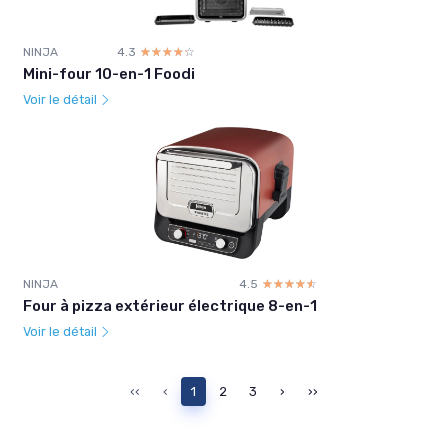
NINJA
4.3
☆☆☆☆☆
★★★★★
Mini-four 10-en-1 Foodi
Voir le détail
NINJA
4.5
☆☆☆☆☆
★★★★★
Four à pizza extérieur électrique 8-en-1
Voir le détail
‹‹
‹
1
2
3
›
››