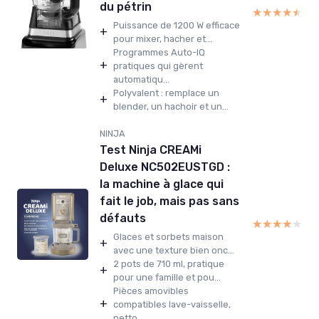
du pétrin
★★★★★
★★★★★
Puissance de 1200 W efficace
+
pour mixer, hacher et...
Programmes Auto-IQ
+
pratiques qui gèrent
automatiqu...
Polyvalent : remplace un
+
blender, un hachoir et un...
NINJA
Test Ninja CREAMi
Deluxe NC502EUSTGD :
la machine à glace qui
fait le job, mais pas sans
défauts
★★★★★
★★★★★
Glaces et sorbets maison
+
avec une texture bien onc...
2 pots de 710 ml, pratique
+
pour une famille et pou...
Pièces amovibles
+
compatibles lave-vaisselle,
netto...