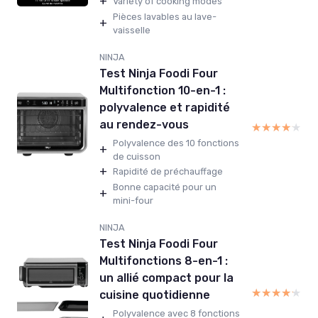
+
Variety of cooking modes
Pièces lavables au lave-
+
vaisselle
NINJA
Test Ninja Foodi Four
Multifonction 10-en-1 :
polyvalence et rapidité
au rendez-vous
★★★★★
★★★★★
Polyvalence des 10 fonctions
+
de cuisson
+
Rapidité de préchauffage
Bonne capacité pour un
+
mini-four
NINJA
Test Ninja Foodi Four
Multifonctions 8-en-1 :
un allié compact pour la
★★★★★
★★★★★
cuisine quotidienne
Polyvalence avec 8 fonctions