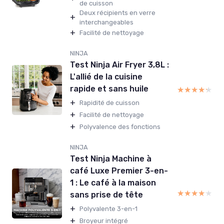
de cuisson
Deux récipients en verre
+
interchangeables
+
Facilité de nettoyage
NINJA
Test Ninja Air Fryer 3,8L :
L'allié de la cuisine
rapide et sans huile
★★★★★
★★★★★
+
Rapidité de cuisson
+
Facilité de nettoyage
+
Polyvalence des fonctions
NINJA
Test Ninja Machine à
café Luxe Premier 3-en-
1 : Le café à la maison
★★★★★
★★★★★
sans prise de tête
+
Polyvalente 3-en-1
+
Broyeur intégré