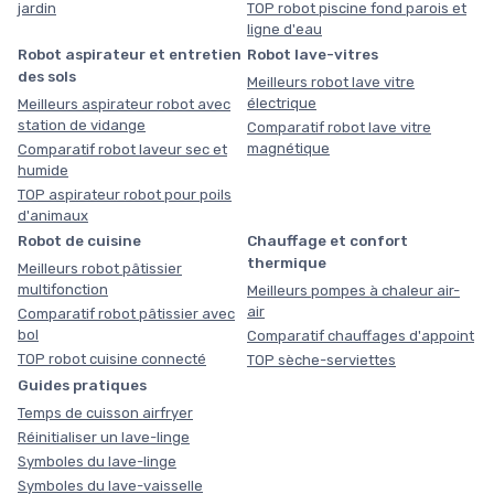
jardin
TOP robot piscine fond parois et
ligne d'eau
Robot aspirateur et entretien
Robot lave-vitres
des sols
Meilleurs robot lave vitre
électrique
Meilleurs aspirateur robot avec
station de vidange
Comparatif robot lave vitre
magnétique
Comparatif robot laveur sec et
humide
TOP aspirateur robot pour poils
d'animaux
Robot de cuisine
Chauffage et confort
thermique
Meilleurs robot pâtissier
multifonction
Meilleurs pompes à chaleur air-
air
Comparatif robot pâtissier avec
bol
Comparatif chauffages d'appoint
TOP robot cuisine connecté
TOP sèche-serviettes
Guides pratiques
Temps de cuisson airfryer
Réinitialiser un lave-linge
Symboles du lave-linge
Symboles du lave-vaisselle