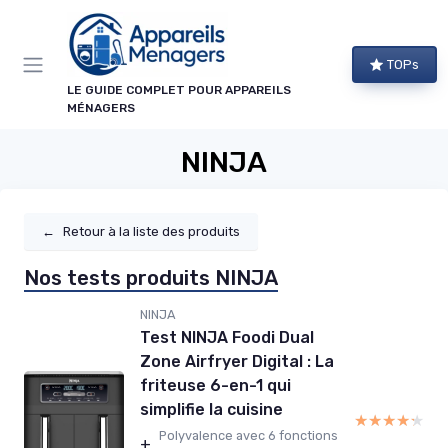
Panneau de gestion des cookies
TOPs
LE GUIDE COMPLET POUR APPAREILS
MÉNAGERS
NINJA
←
Retour à la liste des produits
Nos tests produits NINJA
NINJA
Test NINJA Foodi Dual
Zone Airfryer Digital : La
friteuse 6-en-1 qui
simplifie la cuisine
★★★★★
★★★★★
Polyvalence avec 6 fonctions
+