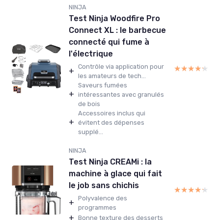
NINJA
Test Ninja Woodfire Pro
Connect XL : le barbecue
connecté qui fume à
l'électrique
Contrôle via application pour
★★★★★
★★★★★
+
les amateurs de tech...
Saveurs fumées
+
intéressantes avec granulés
de bois
Accessoires inclus qui
+
évitent des dépenses
supplé...
NINJA
Test Ninja CREAMi : la
machine à glace qui fait
le job sans chichis
★★★★★
★★★★★
Polyvalence des
+
programmes
+
Bonne texture des desserts