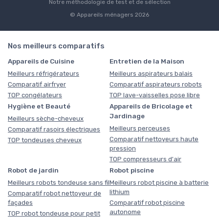
Notre méthodologie de test et de sélection
© Appareils ménagers 2026
Nos meilleurs comparatifs
Appareils de Cuisine
Entretien de la Maison
Meilleurs réfrigérateurs
Meilleurs aspirateurs balais
Comparatif airfryer
Comparatif aspirateurs robots
TOP congélateurs
TOP lave-vaisselles pose libre
Hygiène et Beauté
Appareils de Bricolage et
Jardinage
Meilleurs sèche-cheveux
Meilleurs perceuses
Comparatif rasoirs électriques
Comparatif nettoyeurs haute
TOP tondeuses cheveux
pression
TOP compresseurs d'air
Robot de jardin
Robot piscine
Meilleurs robots tondeuse sans fil
Meilleurs robot piscine à batterie
lithium
Comparatif robot nettoyeur de
façades
Comparatif robot piscine
autonome
TOP robot tondeuse pour petit