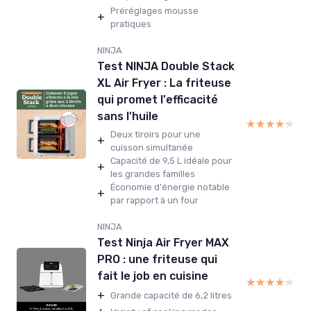
Préréglages mousse
+
pratiques
NINJA
Test NINJA Double Stack
XL Air Fryer : La friteuse
qui promet l'efficacité
sans l'huile
★★★★★
★★★★★
Deux tiroirs pour une
+
cuisson simultanée
Capacité de 9,5 L idéale pour
+
les grandes familles
Économie d'énergie notable
+
par rapport à un four
NINJA
Test Ninja Air Fryer MAX
PRO : une friteuse qui
fait le job en cuisine
★★★★★
★★★★★
+
Grande capacité de 6,2 litres