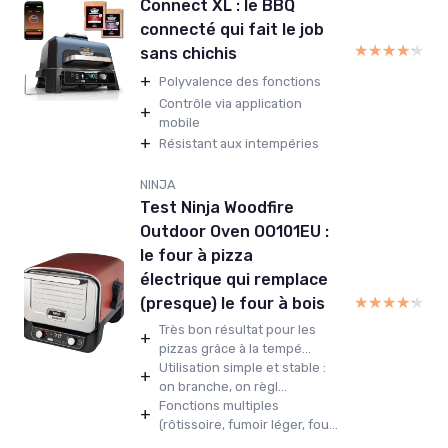
Connect XL : le BBQ
connecté qui fait le job
★★★★★
★★★★★
sans chichis
+
Polyvalence des fonctions
Contrôle via application
+
mobile
+
Résistant aux intempéries
NINJA
Test Ninja Woodfire
Outdoor Oven OO101EU :
le four à pizza
électrique qui remplace
★★★★★
★★★★★
(presque) le four à bois
Très bon résultat pour les
+
pizzas grâce à la tempé...
Utilisation simple et stable :
+
on branche, on règl...
Fonctions multiples
+
(rôtissoire, fumoir léger, fou...