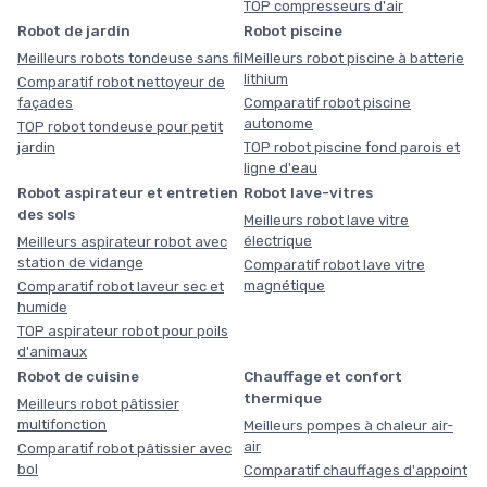
TOP compresseurs d'air
Robot de jardin
Robot piscine
Meilleurs robots tondeuse sans fil
Meilleurs robot piscine à batterie
lithium
Comparatif robot nettoyeur de
façades
Comparatif robot piscine
autonome
TOP robot tondeuse pour petit
jardin
TOP robot piscine fond parois et
ligne d'eau
Robot aspirateur et entretien
Robot lave-vitres
des sols
Meilleurs robot lave vitre
électrique
Meilleurs aspirateur robot avec
station de vidange
Comparatif robot lave vitre
magnétique
Comparatif robot laveur sec et
humide
TOP aspirateur robot pour poils
d'animaux
Robot de cuisine
Chauffage et confort
thermique
Meilleurs robot pâtissier
multifonction
Meilleurs pompes à chaleur air-
air
Comparatif robot pâtissier avec
bol
Comparatif chauffages d'appoint