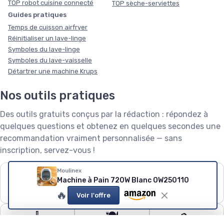
TOP robot cuisine connecté
TOP sèche-serviettes
Guides pratiques
Temps de cuisson airfryer
Réinitialiser un lave-linge
Symboles du lave-linge
Symboles du lave-vaisselle
Détartrer une machine Krups
Nos outils pratiques
Des outils gratuits conçus par la rédaction : répondez à
quelques questions et obtenez en quelques secondes une
recommandation vraiment personnalisée — sans
inscription, servez-vous !
Moulinex
❄️
🧺
🌱
Machine à Pain 720W Blanc OW250110
Puissance de
Capacité de lave-
Robot tondeuse : le
🔥
climatiseur
linge
calculateur
Voir l'offre
🧹
🍽️
🏊