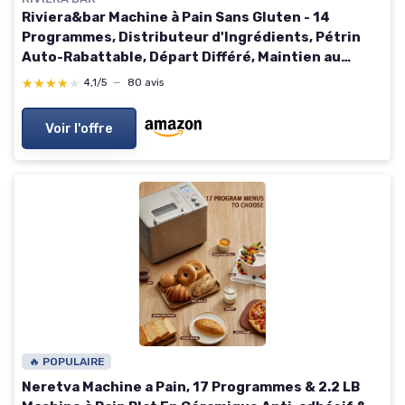
Riviera&bar Machine à Pain Sans Gluten - 14
Programmes, Distributeur d'Ingrédients, Pétrin
Auto-Rabattable, Départ Différé, Maintien au
Chaud, Écran LCD - 820W - Inox
★★★★★
★★★★★
4,1/5
—
80 avis
Voir l'offre
🔥 POPULAIRE
Neretva Machine a Pain, 17 Programmes & 2.2 LB