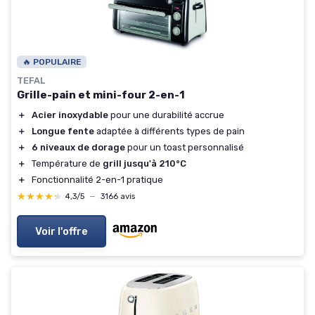
🔥 POPULAIRE
TEFAL
Grille-pain et mini-four 2-en-1
＋
Acier inoxydable
pour une durabilité accrue
＋
Longue fente
adaptée à différents types de pain
＋
6 niveaux de dorage
pour un toast personnalisé
＋
Température de
grill jusqu'à 210°C
＋
Fonctionnalité 2-en-1 pratique
★★★★★
★★★★★
4,3/5
—
3166 avis
Voir l'offre