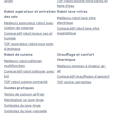
jardin
TOP robot piscine fond parois et
ligne d'eau
Robot aspirateur et entretien
Robot lave-vitres
des sols
Meilleurs robot lave vitre
électrique
Meilleurs aspirateur robot avec
station de vidange
Comparatif robot lave vitre
magnétique
Comparatif robot laveur sec et
humide
TOP aspirateur robot pour poils
d'animaux
Robot de cuisine
Chauffage et confort
thermique
Meilleurs robot pâtissier
multifonction
Meilleurs pompes à chaleur air-
air
Comparatif robot pâtissier avec
bol
Comparatif chauffages d'appoint
TOP robot cuisine connecté
TOP sèche-serviettes
Guides pratiques
Temps de cuisson airfryer
Réinitialiser un lave-linge
Symboles du lave-linge
Symboles du lave-vaisselle