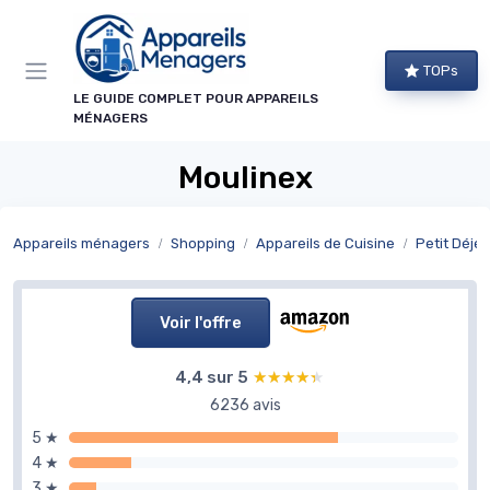
Panneau de gestion des cookies
TOPs
LE GUIDE COMPLET POUR APPAREILS
MÉNAGERS
Moulinex
Appareils ménagers
Shopping
Appareils de Cuisine
Petit Déje
Voir l'offre
4,4 sur 5
★★★★★
★★★★★
6236 avis
5 ★
4 ★
3 ★