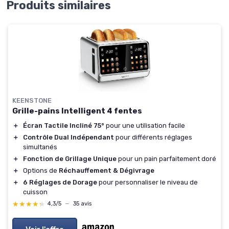
Produits similaires
KEENSTONE
Grille-pains Intelligent 4 fentes
＋
Écran Tactile Incliné 75°
pour une utilisation facile
＋
Contrôle Dual Indépendant
pour différents réglages
simultanés
＋
Fonction de Grillage Unique
pour un pain parfaitement doré
＋
Options de
Réchauffement & Dégivrage
＋
6 Réglages de Dorage
pour personnaliser le niveau de
cuisson
★★★★★
★★★★★
4,3/5
—
35 avis