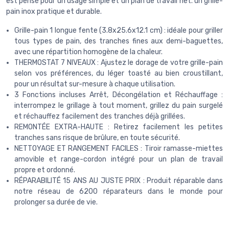
est pensé pour un usage simple et un plan de travail net. un grille-
pain inox pratique et durable.
Grille-pain 1 longue fente (3.8x25.6x12.1 cm) : idéale pour griller
tous types de pain, des tranches fines aux demi-baguettes,
avec une répartition homogène de la chaleur.
THERMOSTAT 7 NIVEAUX : Ajustez le dorage de votre grille-pain
selon vos préférences, du léger toasté au bien croustillant,
pour un résultat sur-mesure à chaque utilisation.
3 Fonctions incluses Arrêt, Décongélation et Réchauffage :
interrompez le grillage à tout moment, grillez du pain surgelé
et réchauffez facilement des tranches déjà grillées.
REMONTÉE EXTRA-HAUTE : Retirez facilement les petites
tranches sans risque de brûlure, en toute sécurité.
NETTOYAGE ET RANGEMENT FACILES : Tiroir ramasse-miettes
amovible et range-cordon intégré pour un plan de travail
propre et ordonné.
RÉPARABILITÉ 15 ANS AU JUSTE PRIX : Produit réparable dans
notre réseau de 6200 réparateurs dans le monde pour
prolonger sa durée de vie.