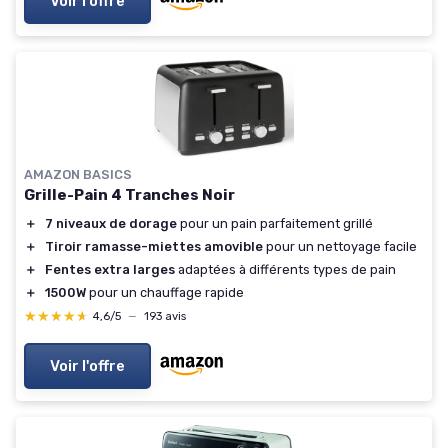
Voir l'offre
AMAZON BASICS
Grille-Pain 4 Tranches Noir
＋
7 niveaux de dorage
pour un pain parfaitement grillé
＋
Tiroir ramasse-miettes amovible
pour un nettoyage facile
＋
Fentes extra larges
adaptées à différents types de pain
＋
1500W
pour un chauffage rapide
★★★★★
★★★★★
4,6/5
—
193 avis
Voir l'offre