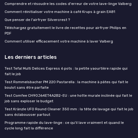
Comprendre et résoudre les codes d'erreur de votre lave-linge Valberg
Comment réinitialiser votre machine à café Krups à grain EA81
Que penser de l'airfryer Silvercrest ?
Téléchargez gratuitement le livre de recettes pour airfryer Philips en
PDF
Comment utiliser efficacement votre machine à laver Valberg
Les derniers articles
Test Tefal Multi Delices Express 6 pots : la petite yaourtière rapide qui
fait le job
Test Rommelsbacher PM 220 Pastarella : la machine à pâtes qui fait le
boulot sans être parfaite
Test Comfee CH90J64ET4A2B2-EU : une hotte murale inclinée qui fait le
job sans exploser le budget
Test Kränzle UFO Round Cleaner 350 mm : la tête de lavage qui fait le job
sans éclabousser partout
Programme rapide du lave-linge : ce qu'il lave vraiment et quand le
cycle long fait la différence