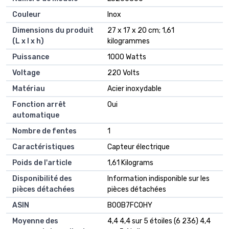
Couleur
‎Inox
Dimensions du produit
‎27 x 17 x 20 cm; 1,61
(L x l x h)
kilogrammes
Puissance
‎1000 Watts
Voltage
‎220 Volts
Matériau
‎Acier inoxydable
Fonction arrêt
‎Oui
automatique
Nombre de fentes
‎1
Caractéristiques
‎Capteur électrique
Poids de l'article
‎1,61 Kilograms
Disponibilité des
‎Information indisponible sur les
pièces détachées
pièces détachées
ASIN
B00B7FCOHY
Moyenne des
4,4 4,4 sur 5 étoiles (6 236) 4,4