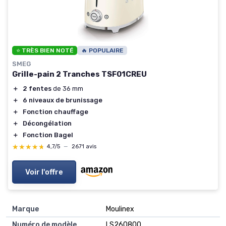
⭐ TRÈS BIEN NOTÉ
🔥 POPULAIRE
SMEG
Grille-pain 2 Tranches TSF01CREU
＋
2 fentes
de 36 mm
＋
6 niveaux de brunissage
＋
Fonction chauffage
＋
Décongélation
＋
Fonction Bagel
★★★★★
★★★★★
4,7/5
—
2671 avis
Voir l'offre
Marque
‎Moulinex
Numéro de modèle
‎LS260800