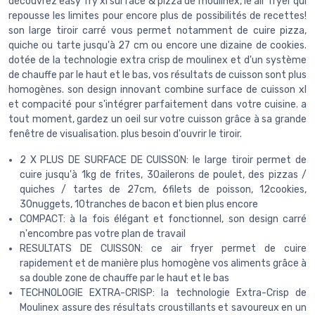
découvrez easy fry xl surface & pizza de moulinex, le air fryer qui
repousse les limites pour encore plus de possibilités de recettes!
son large tiroir carré vous permet notamment de cuire pizza,
quiche ou tarte jusqu'à 27 cm ou encore une dizaine de cookies.
dotée de la technologie extra crisp de moulinex et d'un système
de chauffe par le haut et le bas, vos résultats de cuisson sont plus
homogènes. son design innovant combine surface de cuisson xl
et compacité pour s'intégrer parfaitement dans votre cuisine. a
tout moment, gardez un oeil sur votre cuisson grâce à sa grande
fenêtre de visualisation. plus besoin d'ouvrir le tiroir.
2 X PLUS DE SURFACE DE CUISSON: le large tiroir permet de
cuire jusqu'à 1kg de frites, 30ailerons de poulet, des pizzas /
quiches / tartes de 27cm, 6filets de poisson, 12cookies,
30nuggets, 10tranches de bacon et bien plus encore
COMPACT: à la fois élégant et fonctionnel, son design carré
n'encombre pas votre plan de travail
RESULTATS DE CUISSON: ce air fryer permet de cuire
rapidement et de manière plus homogène vos aliments grâce à
sa double zone de chauffe par le haut et le bas
TECHNOLOGIE EXTRA-CRISP: la technologie Extra-Crisp de
Moulinex assure des résultats croustillants et savoureux en un