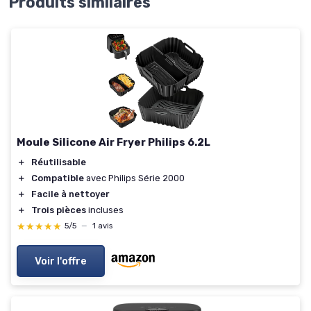
Produits similaires
Moule Silicone Air Fryer Philips 6.2L
＋
Réutilisable
＋
Compatible
avec Philips Série 2000
＋
Facile à nettoyer
＋
Trois pièces
incluses
★★★★★
★★★★★
5/5
—
1 avis
Voir l'offre