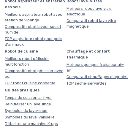
Robot aspirateur et entretien
Robot lave-vitres
des sols
Meilleurs robot lave vitre
électrique
Meilleurs aspirateur robot avec
station de vidange
Comparatif robot lave vitre
magnétique
Comparatif robot laveur sec et
humide
TOP aspirateur robot pour poils
d'animaux
Robot de cuisine
Chauffage et confort
thermique
Meilleurs robot pâtissier
multifonction
Meilleurs pompes à chaleur air-
air
Comparatif robot pâtissier avec
bol
Comparatif chauffages d'appoint
TOP robot cuisine connecté
TOP sèche-serviettes
Guides pratiques
Temps de cuisson airfryer
Réinitialiser un lave-linge
Symboles du lave-linge
Symboles du lave-vaisselle
Détartrer une machine Krups