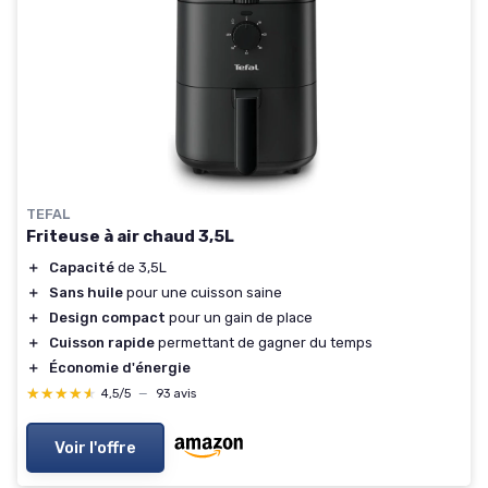
TEFAL
Friteuse à air chaud 3,5L
＋
Capacité
de 3,5L
＋
Sans huile
pour une cuisson saine
＋
Design compact
pour un gain de place
＋
Cuisson rapide
permettant de gagner du temps
＋
Économie d'énergie
★★★★★
★★★★★
4,5/5
—
93 avis
Voir l'offre