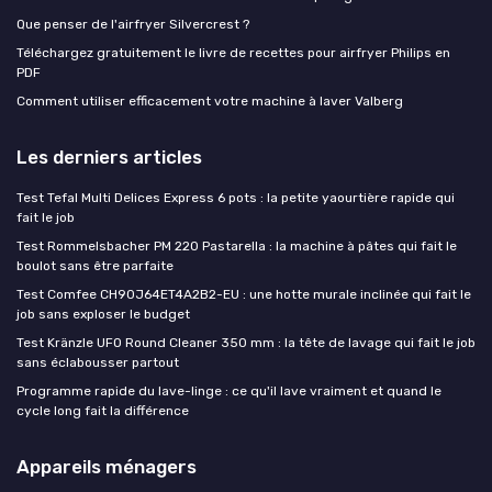
Que penser de l'airfryer Silvercrest ?
Téléchargez gratuitement le livre de recettes pour airfryer Philips en
PDF
Comment utiliser efficacement votre machine à laver Valberg
Les derniers articles
Test Tefal Multi Delices Express 6 pots : la petite yaourtière rapide qui
fait le job
Test Rommelsbacher PM 220 Pastarella : la machine à pâtes qui fait le
boulot sans être parfaite
Test Comfee CH90J64ET4A2B2-EU : une hotte murale inclinée qui fait le
job sans exploser le budget
Test Kränzle UFO Round Cleaner 350 mm : la tête de lavage qui fait le job
sans éclabousser partout
Programme rapide du lave-linge : ce qu'il lave vraiment et quand le
cycle long fait la différence
Appareils ménagers