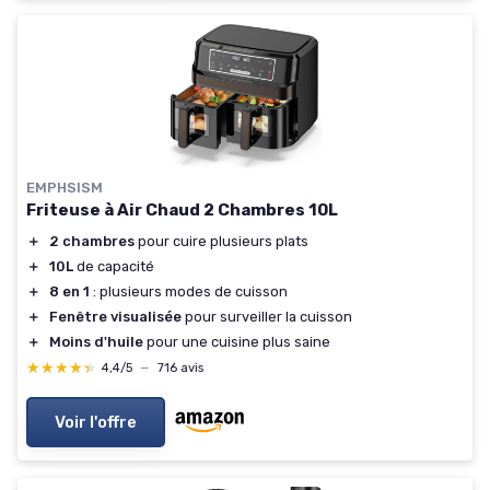
EMPHSISM
Friteuse à Air Chaud 2 Chambres 10L
＋
2 chambres
pour cuire plusieurs plats
＋
10L
de capacité
＋
8 en 1
: plusieurs modes de cuisson
＋
Fenêtre visualisée
pour surveiller la cuisson
＋
Moins d'huile
pour une cuisine plus saine
★★★★★
★★★★★
4,4/5
—
716 avis
Voir l'offre