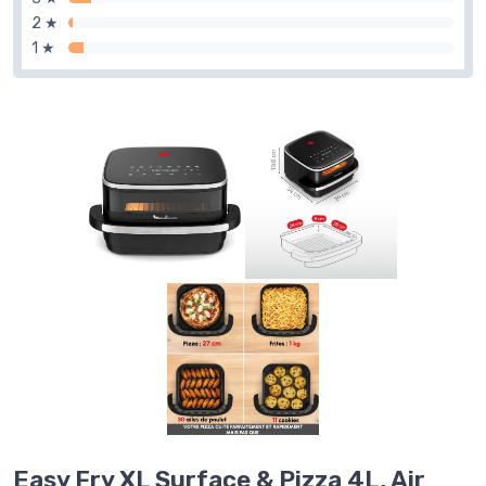
2 ★
1 ★
Easy Fry XL Surface & Pizza 4L, Air