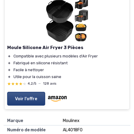
Moule Silicone Air Fryer 3 Pièces
＋
Compatible avec plusieurs modèles d'Air Fryer
＋
Fabriqué en silicone résistant
＋
Facile à nettoyer
＋
Utile pour la cuisson saine
★★★★★
★★★★★
4,2/5
—
128 avis
Voir l'offre
Marque
‎Moulinex
Numéro de modèle
‎AL4018F0