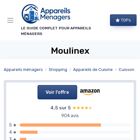
Panneau de gestion des cookies
TOPs
LE GUIDE COMPLET POUR APPAREILS
MÉNAGERS
Moulinex
Appareils ménagers
Shopping
Appareils de Cuisine
Cuisson
Voir l'offre
4,5 sur 5
★★★★★
★★★★★
904 avis
5 ★
4 ★
3 ★