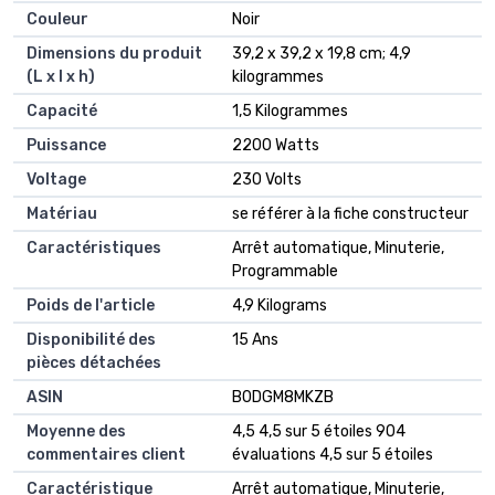
Couleur
‎Noir
Dimensions du produit
‎39,2 x 39,2 x 19,8 cm; 4,9
(L x l x h)
kilogrammes
Capacité
‎1,5 Kilogrammes
Puissance
‎2200 Watts
Voltage
‎230 Volts
Matériau
‎se référer à la fiche constructeur
Caractéristiques
‎Arrêt automatique, Minuterie,
Programmable
Poids de l'article
‎4,9 Kilograms
Disponibilité des
‎15 Ans
pièces détachées
ASIN
B0DGM8MKZB
Moyenne des
4,5 4,5 sur 5 étoiles 904
commentaires client
évaluations 4,5 sur 5 étoiles
Caractéristique
Arrêt automatique, Minuterie,