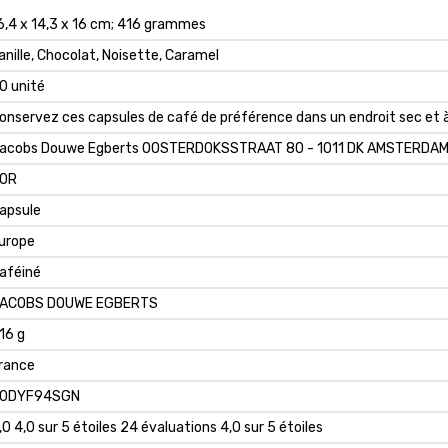
16,4 x 14,3 x 16 cm; 416 grammes
Vanille, Chocolat, Noisette, Caramel
80 unité
Conservez ces capsules de café de préférence dans un endroit sec e
Jacobs Douwe Egberts OOSTERDOKSSTRAAT 80 - 1011 DK AMSTERDA
L'OR
Capsule
Europe
Caféiné
JACOBS DOUWE EGBERTS
416 g
France
0DYF94SGN
,0 4,0 sur 5 étoiles 24 évaluations 4,0 sur 5 étoiles