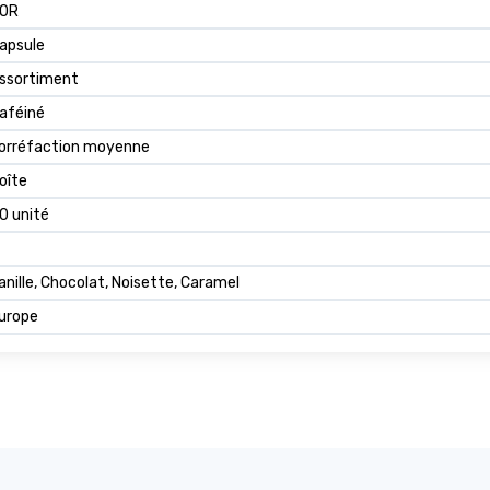
'OR
apsule
ssortiment
aféiné
orréfaction moyenne
oîte
0 unité
anille, Chocolat, Noisette, Caramel
urope