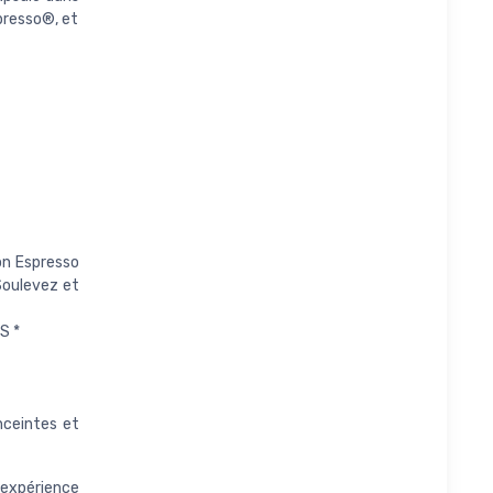
presso®, et
on Espresso
Soulevez et
S *
nceintes et
 expérience