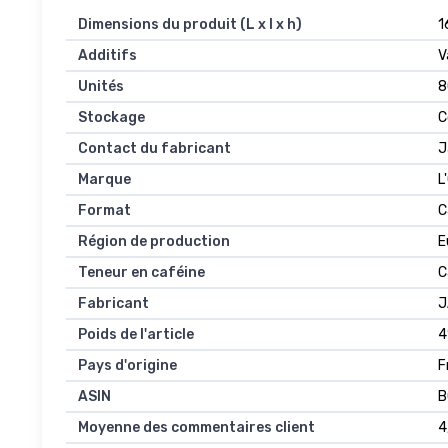
Dimensions du produit (L x l x h)
‎
Additifs
‎
Unités
‎
Stockage
‎
Contact du fabricant
‎
Marque
‎
Format
‎
Région de production
‎
Teneur en caféine
‎
Fabricant
‎
Poids de l'article
‎
Pays d'origine
‎
ASIN
B
Moyenne des commentaires client
4