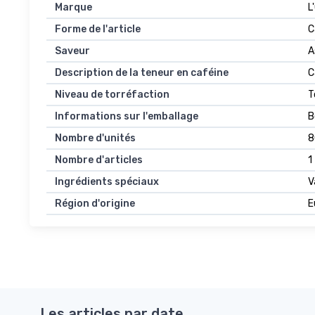
Marque
L
Forme de l'article
C
Saveur
A
Description de la teneur en caféine
C
Niveau de torréfaction
T
Informations sur l'emballage
B
Nombre d'unités
8
Nombre d'articles
1
Ingrédients spéciaux
V
Région d'origine
E
Les articles par date