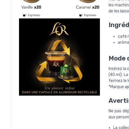
les machin
de les lai
Ingréd
café 
arôme
Mode d
Insérez la
(40 ml). L
fermez le l
*Marque ap
Averti
Ne pas dép
aux personn
La coll