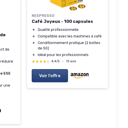
NESPRESSO
Café Joyeux - 100 capsules
＋
Qualité professionnelle
 de
＋
Compatible avec les machines à café
＋
Conditionnement pratique (2 boîtes
de 50)
ct de
＋
Idéal pour les professionnels
★★★★★
★★★★★
réduire
4,4/5
—
13 avis
me ESE
Voir l'offre
r une