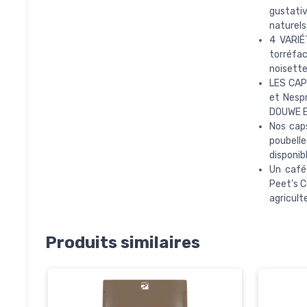
gustativ
naturels
4 VARIÉ
torréfac
noisette
LES CAP
et Nespr
DOUWE 
Nos caps
poubelle
disponib
Un café
Peet’s C
agricult
Produits similaires