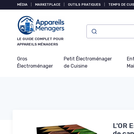
Panneau de gestion des cookies
MÉDIA
|
MARKETPLACE
|
OUTILS PRATIQUES
|
TEMPS DE CUI
LE GUIDE COMPLET POUR
APPAREILS MÉNAGERS
Gros
Petit Électroménager
Ent
Électroménager
de Cuisine
Ma
L'OR 
de cap