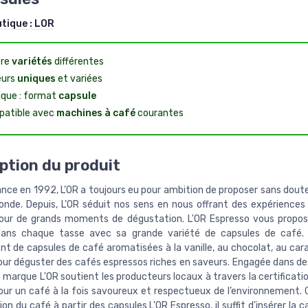
utique :
LOR
tre
variétés
différentes
eurs
uniques
et variées
ique : format
capsule
atible avec
machines à café
courantes
ption du produit
nce en 1992, L’OR a toujours eu pour ambition de proposer sans doute
nde. Depuis, L’OR séduit nos sens en nous offrant des expériences
our de grands moments de dégustation. L'OR Espresso vous propose
 dans chaque tasse avec sa grande variété de capsules de café.
nt de capsules de café aromatisées à la vanille, au chocolat, au car
our déguster des cafés espressos riches en saveurs. Engagée dans de
la marque L'OR soutient les producteurs locaux à travers la certifica
our un café à la fois savoureux et respectueux de l’environnement.
ion du café à partir des capsules L'OR Espresso, il suffit d'insérer la 