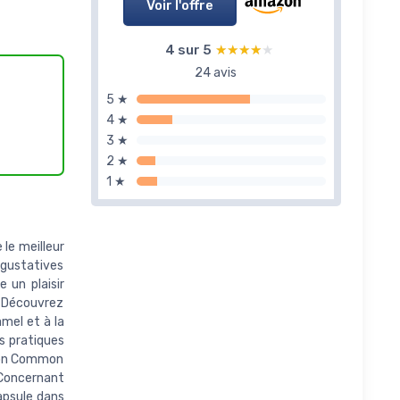
Voir l'offre
4 sur 5
★★★★★
★★★★★
24 avis
5 ★
4 ★
3 ★
2 ★
1 ★
 le meilleur
 gustatives
 un plaisir
 Découvrez
amel et à la
s pratiques
tion Common
 Concernant
capsule dans