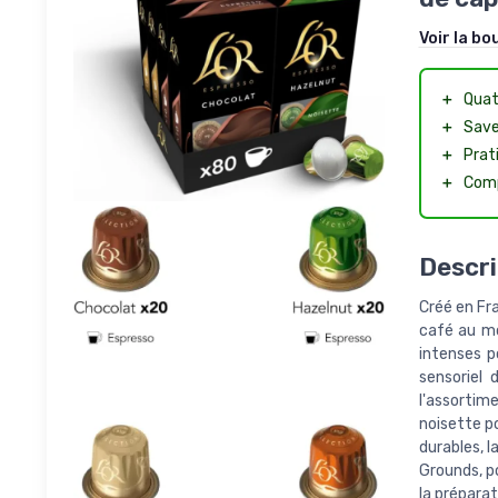
Voir la bo
＋
Qua
＋
Sav
＋
Prat
＋
Comp
Descri
Créé en Fra
café au mo
intenses p
sensoriel
l'assortime
noisette p
durables, 
Grounds, p
la préparat