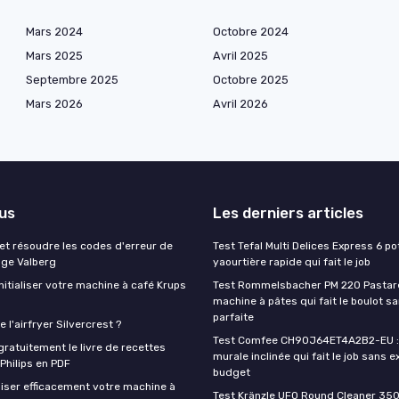
Mars 2024
Octobre 2024
Mars 2025
Avril 2025
Septembre 2025
Octobre 2025
Mars 2026
Avril 2026
lus
Les derniers articles
t résoudre les codes d'erreur de
Test Tefal Multi Delices Express 6 pot
nge Valberg
yaourtière rapide qui fait le job
itialiser votre machine à café Krups
Test Rommelsbacher PM 220 Pastarel
machine à pâtes qui fait le boulot s
parfaite
 l'airfryer Silvercrest ?
Test Comfee CH90J64ET4A2B2-EU : 
ratuitement le livre de recettes
murale inclinée qui fait le job sans e
 Philips en PDF
budget
iser efficacement votre machine à
Test Kränzle UFO Round Cleaner 350