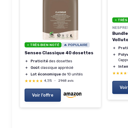
⭐ TRÈS
NESPRE
Bundle
Volluto
⭐ TRÈS BIEN NOTÉ
🔥 POPULAIRE
＋
Prat
Senseo Classique 40 dosettes
＋
Poly
Capp
＋
Praticité
des dosettes
＋
Inten
＋
Goût
classique apprécié
★★★★
★★★★
＋
Lot économique
de 10 unités
★★★★★
★★★★★
4,7/5
—
2968 avis
Voir
Voir l'offre