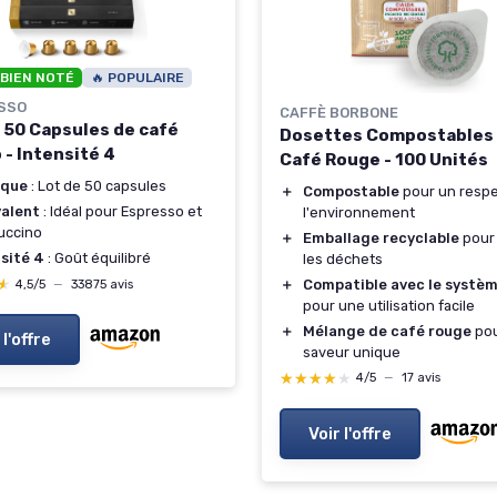
 BIEN NOTÉ
🔥 POPULAIRE
SSO
CAFFÈ BORBONE
 50 Capsules de café
Dosettes Compostables
 - Intensité 4
Café Rouge - 100 Unités
ique
: Lot de 50 capsules
＋
Compostable
pour un respe
valent
: Idéal pour Espresso et
l'environnement
uccino
＋
Emballage recyclable
pour 
sité 4
: Goût équilibré
les déchets
★
★
＋
Compatible avec le systè
4,5/5
—
33875 avis
pour une utilisation facile
＋
Mélange de café rouge
pou
 l'offre
saveur unique
★★★★★
★★★★★
4/5
—
17 avis
Voir l'offre