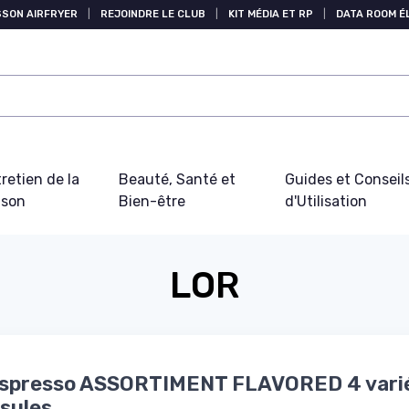
SSON AIRFRYER
|
REJOINDRE LE CLUB
|
KIT MÉDIA ET RP
|
DATA ROOM 
retien de la
Beauté, Santé et
Guides et Conseil
ison
Bien-être
d'Utilisation
LOR
Espresso ASSORTIMENT FLAVORED 4 vari
sules