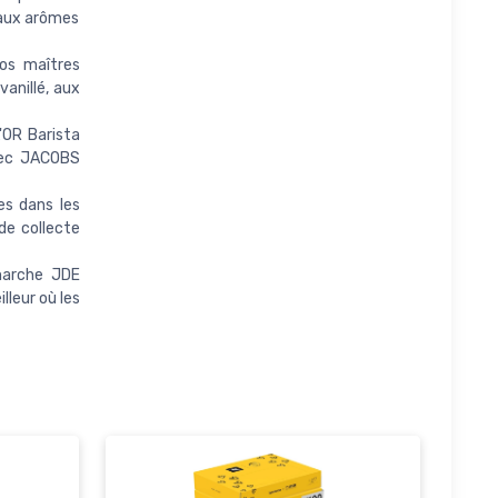
 aux arômes
os maîtres
anillé, aux
OR Barista
avec JACOBS
es dans les
de collecte
marche JDE
leur où les