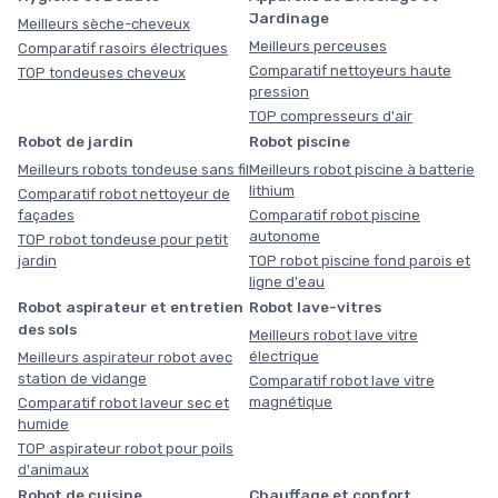
Jardinage
Meilleurs sèche-cheveux
Meilleurs perceuses
Comparatif rasoirs électriques
Comparatif nettoyeurs haute
TOP tondeuses cheveux
pression
TOP compresseurs d'air
Robot de jardin
Robot piscine
Meilleurs robots tondeuse sans fil
Meilleurs robot piscine à batterie
lithium
Comparatif robot nettoyeur de
façades
Comparatif robot piscine
autonome
TOP robot tondeuse pour petit
jardin
TOP robot piscine fond parois et
ligne d'eau
Robot aspirateur et entretien
Robot lave-vitres
des sols
Meilleurs robot lave vitre
électrique
Meilleurs aspirateur robot avec
station de vidange
Comparatif robot lave vitre
magnétique
Comparatif robot laveur sec et
humide
TOP aspirateur robot pour poils
d'animaux
Robot de cuisine
Chauffage et confort