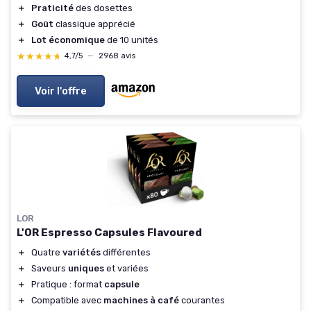
＋
Praticité
des dosettes
＋
Goût
classique apprécié
＋
Lot économique
de 10 unités
★★★★★
★★★★★
4,7/5
—
2968 avis
Voir l'offre
LOR
L'OR Espresso Capsules Flavoured
＋
Quatre
variétés
différentes
＋
Saveurs
uniques
et variées
＋
Pratique : format
capsule
＋
Compatible avec
machines à café
courantes