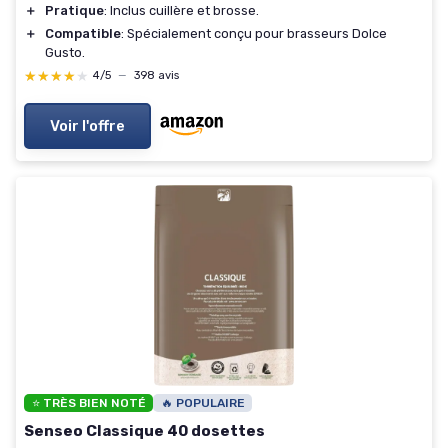
＋
Pratique
: Inclus cuillère et brosse.
＋
Compatible
: Spécialement conçu pour brasseurs Dolce
Gusto.
★★★★★
★★★★★
4/5
—
398 avis
Voir l'offre
⭐ TRÈS BIEN NOTÉ
🔥 POPULAIRE
Senseo Classique 40 dosettes