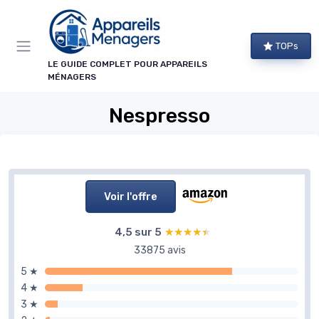
Panneau de gestion des cookies
TOPs
LE GUIDE COMPLET POUR APPAREILS
MÉNAGERS
Nespresso
Voir l'offre
4,5 sur 5
★★★★★
★★★★★
33875 avis
5 ★
4 ★
3 ★