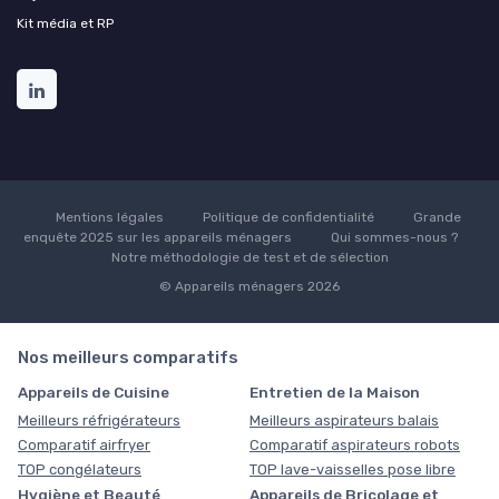
Kit média et RP
Mentions légales
Politique de confidentialité
Grande
enquête 2025 sur les appareils ménagers
Qui sommes-nous ?
Notre méthodologie de test et de sélection
© Appareils ménagers 2026
Nos meilleurs comparatifs
Appareils de Cuisine
Entretien de la Maison
Meilleurs réfrigérateurs
Meilleurs aspirateurs balais
Comparatif airfryer
Comparatif aspirateurs robots
TOP congélateurs
TOP lave-vaisselles pose libre
Hygiène et Beauté
Appareils de Bricolage et