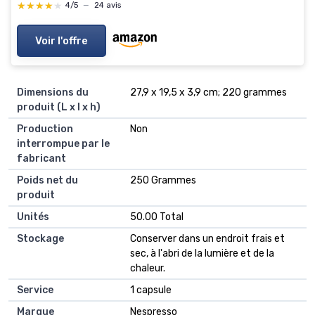
★★★★★
★★★★★
4/5
—
24 avis
Voir l'offre
Dimensions du
‎27,9 x 19,5 x 3,9 cm; 220 grammes
produit (L x l x h)
Production
‎Non
interrompue par le
fabricant
Poids net du
‎250 Grammes
produit
Unités
‎50.00 Total
Stockage
‎Conserver dans un endroit frais et
sec, à l'abri de la lumière et de la
chaleur.
Service
‎1 capsule
Marque
‎Nespresso