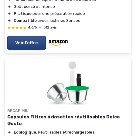
＋
Goût
corsé
et intense
＋
Pratique
pour une préparation rapide
＋
Compatible
avec machines Senseo
★★★★★
★★★★★
4,6/5
—
312 avis
Voir l'offre
RECAFIMIL
Capsules Filtres à dosettes réutilisables Dolce
Gusto
＋
Écologique
: Réutilisables et rechargeables.