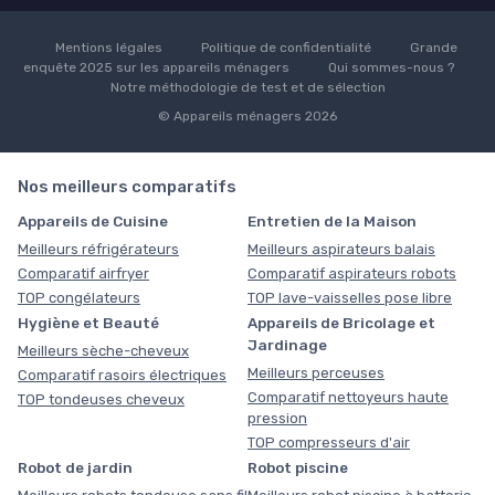
Mentions légales
Politique de confidentialité
Grande
enquête 2025 sur les appareils ménagers
Qui sommes-nous ?
Notre méthodologie de test et de sélection
© Appareils ménagers 2026
Nos meilleurs comparatifs
Appareils de Cuisine
Entretien de la Maison
Meilleurs réfrigérateurs
Meilleurs aspirateurs balais
Comparatif airfryer
Comparatif aspirateurs robots
TOP congélateurs
TOP lave-vaisselles pose libre
Hygiène et Beauté
Appareils de Bricolage et
Jardinage
Meilleurs sèche-cheveux
Meilleurs perceuses
Comparatif rasoirs électriques
Comparatif nettoyeurs haute
TOP tondeuses cheveux
pression
TOP compresseurs d'air
Robot de jardin
Robot piscine