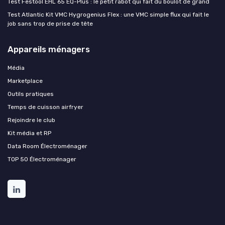
Test Festool EHL 65 EQ-Plus : le petit rabot qui fait du boulot de grand
Test Atlantic Kit VMC Hygrogenius Flex : une VMC simple flux qui fait le
job sans trop de prise de tête
Appareils ménagers
Média
Marketplace
Outils pratiques
Temps de cuisson airfryer
Rejoindre le club
Kit média et RP
Data Room Électroménager
TOP 50 Électroménager