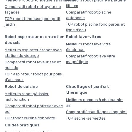
Meilleurs robots tondeuse sans fil
Meilleurs robot piscine à batterie
lithium
Comparatif robot nettoyeur de
façades
Comparatif robot piscine
autonome
TOP robot tondeuse pour petit
jardin
TOP robot piscine fond parois et
ligne d'eau
Robot aspirateur et entretien
Robot lave-vitres
des sols
Meilleurs robot lave vitre
électrique
Meilleurs aspirateur robot avec
station de vidange
Comparatif robot lave vitre
magnétique
Comparatif robot laveur sec et
humide
TOP aspirateur robot pour poils
d'animaux
Robot de cuisine
Chauffage et confort
thermique
Meilleurs robot pâtissier
multifonction
Meilleurs pompes à chaleur air-
air
Comparatif robot pâtissier avec
bol
Comparatif chauffages d'appoint
TOP robot cuisine connecté
TOP sèche-serviettes
Guides pratiques