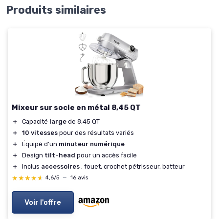
Produits similaires
Mixeur sur socle en métal 8,45 QT
＋
Capacité
large
de 8,45 QT
＋
10 vitesses
pour des résultats variés
＋
Équipé d’un
minuteur numérique
＋
Design
tilt-head
pour un accès facile
＋
Inclus
accessoires
: fouet, crochet pétrisseur, batteur
★★★★★
★★★★★
4,6/5
—
16 avis
Voir l'offre