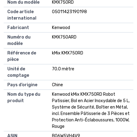
Nom du modèle
KMX750RD
Code article
05011423190198
international
Fabricant
Kenwood
Numéro du
KMX750ARD
modèle
Référence de
kMix KMX750RD
pièce
Unité de
70.0 mètre
comptage
Pays d’origine
Chine
Nom du type du
Kenwood kMix KMX750RD Robot
produit
Patissier, Bol en Acier Inoxydable de 5 L,
Système de Sécurité, Boîtier en Métal,
incl. Ensemble Pâtisserie de 3 Pièces et
Protection Anti-Éclaboussures, 1000W,
Rouge
ASIN
B06W5VH4V9