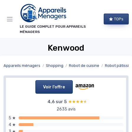
Panneau de gestion des cookies
TOPs
LE GUIDE COMPLET POUR APPAREILS
MÉNAGERS
Kenwood
Appareils ménagers
Shopping
Robot de cuisine
Robot pâtissie
Voir l'offre
4,6 sur 5
★★★★★
★★★★★
2635 avis
5 ★
4 ★
3 ★