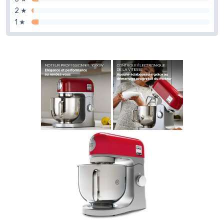
2 ★
1 ★