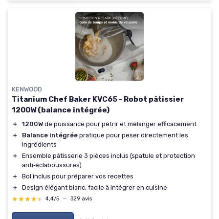
KENWOOD
Titanium Chef Baker KVC65 - Robot pâtissier
1200W (balance intégrée)
＋
1200W
de puissance pour pétrir et mélanger efficacement
＋
Balance intégrée
pratique pour peser directement les
ingrédients
＋
Ensemble pâtisserie 3 pièces inclus (spatule et protection
anti‑éclaboussures)
＋
Bol inclus pour préparer vos recettes
＋
Design élégant blanc, facile à intégrer en cuisine
★★★★★
★★★★★
4,4/5
—
329 avis