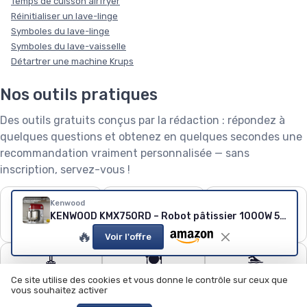
Temps de cuisson airfryer
Réinitialiser un lave-linge
Symboles du lave-linge
Symboles du lave-vaisselle
Détartrer une machine Krups
Nos outils pratiques
Des outils gratuits conçus par la rédaction : répondez à
quelques questions et obtenez en quelques secondes une
recommandation vraiment personnalisée — sans
inscription, servez-vous !
❄️
🧺
🌱
Kenwood
KENWOOD KMX750RD – Robot pâtissier 1000W 5L (Rouge)
Puissance de
Capacité de lave-
Robot tondeuse : le
climatiseur
linge
calculateur
🔥
Voir l'offre
🧹
🍽️
🏊
Quel aspirateur
Configurateur lave-
Quel robot piscine ?
Ce site utilise des cookies et vous donne le contrôle sur ceux que
choisir ?
vaisselle
vous souhaitez activer