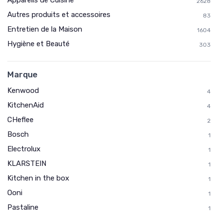
Appareils de Cuisine
2628
Autres produits et accessoires
83
* En m'inscrivant, j'accepte de recevoir la newsletter
Entretien de la Maison
d'Appareils Ménagers et les offres de ses partenaires.
1604
Hygiène et Beauté
303
Non merci, peut-être plus tard
Marque
Kenwood
4
KitchenAid
4
CHeflee
2
Bosch
1
Electrolux
1
KLARSTEIN
1
Kitchen in the box
1
Ooni
1
Pastaline
1