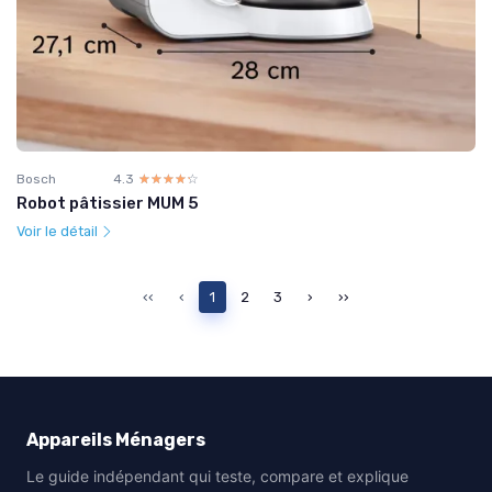
Bosch
4.3
☆☆☆☆☆
★★★★★
Robot pâtissier MUM 5
Voir le détail
‹‹
‹
1
2
3
›
››
Appareils Ménagers
Le guide indépendant qui teste, compare et explique