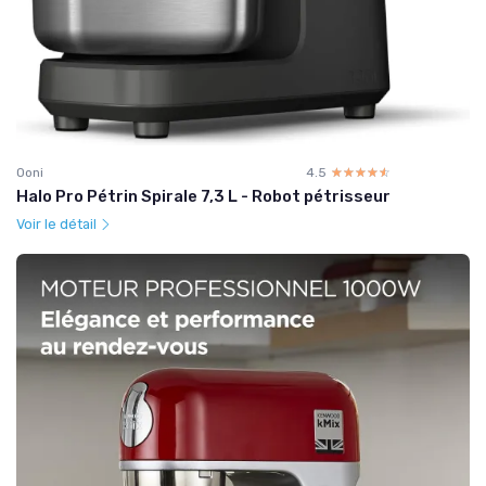
Ooni
4.5
☆☆☆☆☆
★★★★★
Halo Pro Pétrin Spirale 7,3 L - Robot pétrisseur
Voir le détail