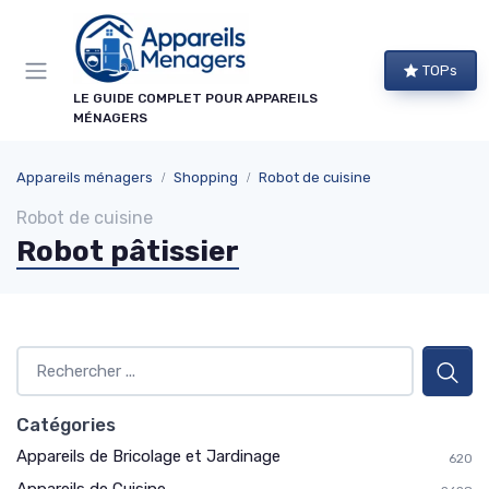
Panneau de gestion des cookies
×
TOPs
NEWSLETTER APPAREILS MÉNAGERS
LE GUIDE COMPLET POUR APPAREILS
MÉNAGERS
Ne ratez aucun bon plan !
Guides d'achat, comparatifs exclusifs et alertes
Appareils ménagers
Shopping
Robot de cuisine
promos sur les meilleurs appareils : recevez le
Robot de cuisine
meilleur directement dans votre boîte mail.
Robot pâtissier
Alertes promos
Comparatifs
Guides d'achat
Tendances
Catégories
Appareils de Bricolage et Jardinage
620
→ Je m'abonne