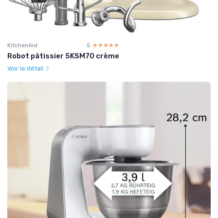
KitchenAid
5
☆☆☆☆☆
★★★★★
Robot pâtissier 5KSM70 crème
Voir le détail