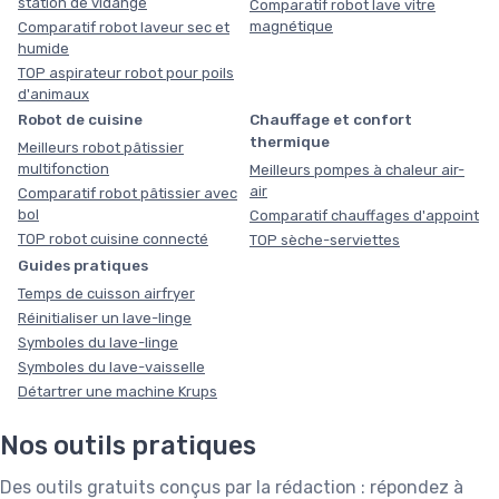
station de vidange
Comparatif robot lave vitre
magnétique
Comparatif robot laveur sec et
humide
TOP aspirateur robot pour poils
d'animaux
Robot de cuisine
Chauffage et confort
thermique
Meilleurs robot pâtissier
multifonction
Meilleurs pompes à chaleur air-
air
Comparatif robot pâtissier avec
bol
Comparatif chauffages d'appoint
TOP robot cuisine connecté
TOP sèche-serviettes
Guides pratiques
Temps de cuisson airfryer
Réinitialiser un lave-linge
Symboles du lave-linge
Symboles du lave-vaisselle
Détartrer une machine Krups
Nos outils pratiques
Des outils gratuits conçus par la rédaction : répondez à