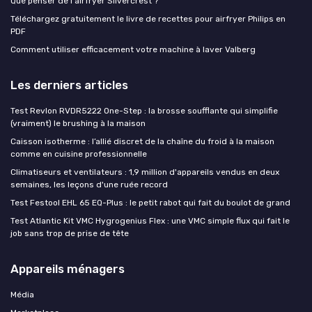
Que penser de l'airfryer Silvercrest ?
Téléchargez gratuitement le livre de recettes pour airfryer Philips en
PDF
Comment utiliser efficacement votre machine à laver Valberg
Les derniers articles
Test Revlon RVDR5222 One-Step : la brosse soufflante qui simplifie
(vraiment) le brushing à la maison
Caisson isotherme : l’allié discret de la chaîne du froid à la maison
comme en cuisine professionnelle
Climatiseurs et ventilateurs : 1,9 million d'appareils vendus en deux
semaines, les leçons d'une ruée record
Test Festool EHL 65 EQ-Plus : le petit rabot qui fait du boulot de grand
Test Atlantic Kit VMC Hygrogenius Flex : une VMC simple flux qui fait le
job sans trop de prise de tête
Appareils ménagers
Média