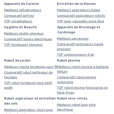
Appareils de Cuisine
Entretien de la Maison
Meilleurs réfrigérateurs
Meilleurs aspirateurs balais
Comparatif airfryer
Comparatif aspirateurs robots
TOP congélateurs
TOP lave-vaisselles pose libre
Hygiène et Beauté
Appareils de Bricolage et
Jardinage
Meilleurs sèche-cheveux
Meilleurs perceuses
Comparatif rasoirs électriques
Comparatif nettoyeurs haute
TOP tondeuses cheveux
pression
TOP compresseurs d'air
Robot de jardin
Robot piscine
Meilleurs robots tondeuse sans fil
Meilleurs robot piscine à batterie
lithium
Comparatif robot nettoyeur de
façades
Comparatif robot piscine
autonome
TOP robot tondeuse pour petit
jardin
TOP robot piscine fond parois et
ligne d'eau
Robot aspirateur et entretien
Robot lave-vitres
des sols
Meilleurs robot lave vitre
électrique
Meilleurs aspirateur robot avec