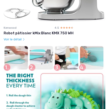
Kenwood
4.5
☆☆☆☆☆
★★★★★
Robot pâtissier kMix Blanc KMX 750 WH
Voir le détail