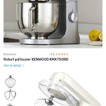
Kenwood
4.6
☆☆☆☆☆
★★★★★
Robot pâtissier KENWOOD KMX750RD
Voir le détail