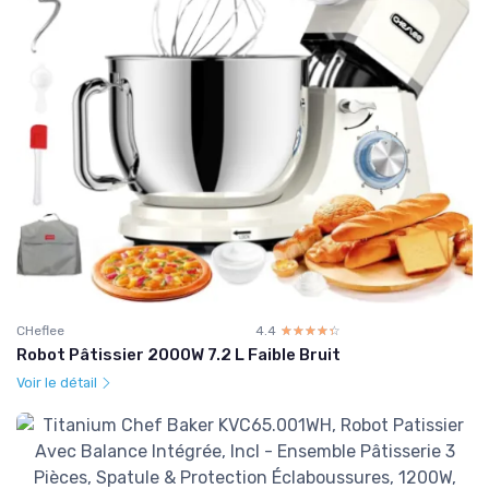
CHeflee
4.4
☆☆☆☆☆
★★★★★
Robot Pâtissier 2000W 7.2 L Faible Bruit
Voir le détail