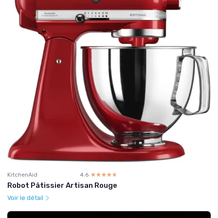
KitchenAid
4.6
☆☆☆☆☆
★★★★★
Robot Pâtissier Artisan Rouge
Voir le détail